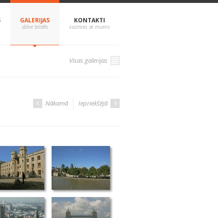
S
GALERIJAS
KONTAKTI
Visas galerijas
Nākamā
Iepriekšējā