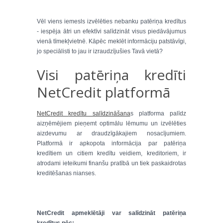
Vēl viens iemesls izvēlēties nebanku patēriņa kredītus
- iespēja ātri un efektīvi salīdzināt visus piedāvājumus
vienā tīmekļvietnē. Kāpēc meklēt informāciju patstāvīgi,
jo speciālisti to jau ir izraudzījušies Tavā vietā?
Visi patēriņa kredīti
NetCredit platformā
NetCredit
kredītu salīdzināšana
s platforma palīdz
aizņēmējiem pieņemt optimālu lēmumu un izvēlēties
aizdevumu ar draudzīgākajiem nosacījumiem.
Platformā ir apkopota informācija par patēriņa
kredītiem un citiem kredītu veidiem, kreditoriem, ir
atrodami ieteikumi finanšu pratībā un tiek paskaidrotas
kreditēšanas nianses.
NetCredit apmeklētāji var salīdzināt patēriņa