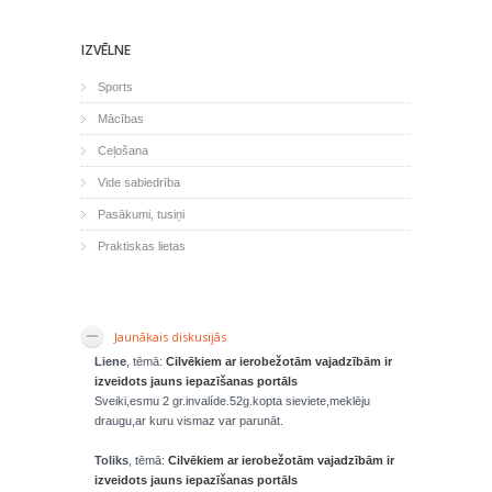
IZVĒLNE
Sports
Mācības
Ceļošana
Vide sabiedrība
Pasākumi, tusiņi
Praktiskas lietas
Jaunākais diskusijās
Liene
, tēmā:
Cilvēkiem ar ierobežotām vajadzībām ir
izveidots jauns iepazīšanas portāls
Sveiki,esmu 2 gr.invalíde.52g.kopta sieviete,meklēju
draugu,ar kuru vismaz var parunāt.
Toliks
, tēmā:
Cilvēkiem ar ierobežotām vajadzībām ir
izveidots jauns iepazīšanas portāls