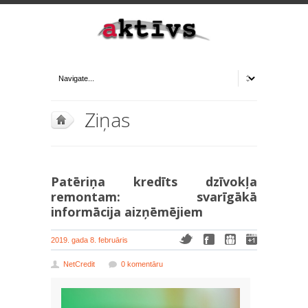
Ziņas
Patēriņa kredīts dzīvokļa
remontam: svarīgākā
informācija aizņēmējiem
2019. gada 8. februāris
NetCredit
0 komentāru