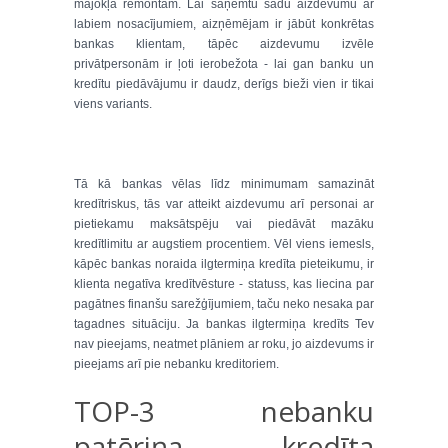
mājokļa remontam. Lai saņemtu šādu aizdevumu ar
labiem nosacījumiem, aizņēmējam ir jābūt konkrētas
bankas klientam, tāpēc aizdevumu izvēle
privātpersonām ir ļoti ierobežota - lai gan banku un
kredītu piedāvājumu ir daudz, derīgs bieži vien ir tikai
viens variants.
Tā kā bankas vēlas līdz minimumam samazināt
kredītriskus, tās var atteikt aizdevumu arī personai ar
pietiekamu maksātspēju vai piedāvāt mazāku
kredītlimitu ar augstiem procentiem. Vēl viens iemesls,
kāpēc bankas noraida ilgtermiņa kredīta pieteikumu, ir
klienta negatīva kredītvēsture - statuss, kas liecina par
pagātnes finanšu sarežģījumiem, taču neko nesaka par
tagadnes situāciju. Ja bankas ilgtermiņa kredīts Tev
nav pieejams, neatmet plāniem ar roku, jo aizdevums ir
pieejams arī pie nebanku kreditoriem.
TOP-3 nebanku
patēriņa kredīta