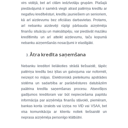
virs vidējā, bet arī citām iedzīvotāju grupām. Plašajā
piedāvājumā ir samērā viegli atrast patēriņa kredītu ar
negatīvu kredītvēsturi, kredītu jauniešiem un senioriem,
kā arī aizdevumu bez oficiālas darbavietas. Protams,
arī nebanku aizdevēji rūpīgi pārbauda aizņēmēja
finanšu situāciju un maksātspēju, var piedāvāt mazāku
kredītlimitu un arī atteikt aizdevumu, taču kopumā
nebanku aizņemšanās nosacījumi ir elastīgāki.
Ātra kredīta saņemšana
Nebanku kreditori lielākoties strādā tiešsaistē, tāpēc
patēriņa kredītu bez ķīlas un galvojuma var noformēt,
neizejot no mājas. Elektroniskā pieteikumu apstrādes
sistēma un sadarbība ar parādvēstures datubāzēm
paātrina kredīta saņemšanas procesu. Atsevišķos
gadījumos kreditoram var būt nepieciešama papildu
informācija par aizņēmēja finanšu stāvokli, piemēram,
bankas konta izraksts vai izziņa no VID vai VSAA, bet
visa komunikācija ar klientu notiek tiešsaistē un
neprasa aizņēmēja personīgo klātbūtni.