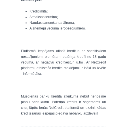
kredītus pēc:
Kredītlimita;
Atmaksas termiņa;
Naudas saņemšanas ātruma;
Aizņēmēju vecuma ierobežojumiem.
Platformā iespējams atlasīt kredītus ar specifiskiem
nosacījumiem, piemēram, patēriņa kredīti no 18 gadu
vecuma, ar negatīvu kredītvēsturi u.tml. Ar NetCredit
platformu atbilstoša kredīta meklējumi ir īsāki un izvēle
- informētāka.
Mūsdienās banku kredīta atteikums nebūt nenozīmē
plānu sabrukumu. Patēriņa kredīts ir saņemams arī
citur, tāpēc ienāc NetCredit platformā un uzzini, kādas
kreditēšanas iespējas piedāvā nebanku aizdevēji!