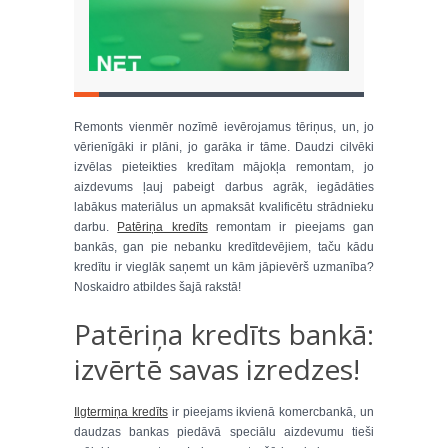
Remonts vienmēr nozīmē ievērojamus tēriņus, un, jo
vērienīgāki ir plāni, jo garāka ir tāme. Daudzi cilvēki
izvēlas pieteikties kredītam mājokļa remontam, jo
aizdevums ļauj pabeigt darbus agrāk, iegādāties
labākus materiālus un apmaksāt kvalificētu strādnieku
darbu.
Patēriņa kredīts
remontam ir pieejams gan
bankās, gan pie nebanku kredītdevējiem, taču kādu
kredītu ir vieglāk saņemt un kām jāpievērš uzmanība?
Noskaidro atbildes šajā rakstā!
Patēriņa kredīts bankā:
izvērtē savas izredzes!
Ilgtermiņa kredīts
ir pieejams ikvienā komercbankā, un
daudzas bankas piedāvā speciālu aizdevumu tieši