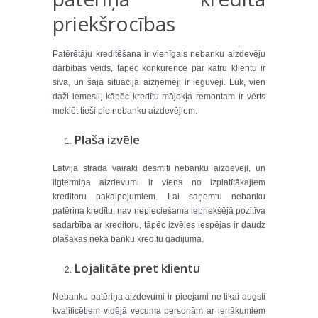
priekšrocības
Patērētāju kreditēšana ir vienīgais nebanku aizdevēju
darbības veids, tāpēc konkurence par katru klientu ir
sīva, un šajā situācijā aizņēmēji ir ieguvēji. Lūk, vien
daži iemesli, kāpēc kredītu mājokļa remontam ir vērts
meklēt tieši pie nebanku aizdevējiem.
Plaša izvēle
Latvijā strādā vairāki desmiti nebanku aizdevēji, un
ilgtermiņa aizdevumi ir viens no izplatītākajiem
kreditoru pakalpojumiem. Lai saņemtu nebanku
patēriņa kredītu, nav nepieciešama iepriekšējā pozitīva
sadarbība ar kreditoru, tāpēc izvēles iespējas ir daudz
plašākas nekā banku kredītu gadījumā.
Lojalitāte pret klientu
Nebanku patēriņa aizdevumi ir pieejami ne tikai augsti
kvalificētiem vidējā vecuma personām ar ienākumiem