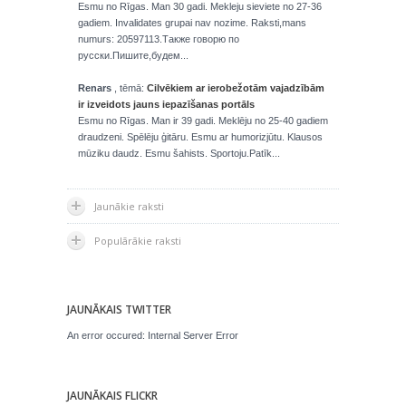
Esmu no Rīgas. Man 30 gadi. Mekleju sieviete no 27-36
gadiem. Invalidates grupai nav nozime. Raksti,mans
numurs: 20597113.Также говорю по
русски.Пишите,будем...
Renars
, tēmā:
Cilvēkiem ar ierobežotām vajadzībām
ir izveidots jauns iepazīšanas portāls
Esmu no Rīgas. Man ir 39 gadi. Meklēju no 25-40 gadiem
draudzeni. Spēlēju ģitāru. Esmu ar humorizjūtu. Klausos
mūziku daudz. Esmu šahists. Sportoju.Patīk...
Jaunākie raksti
Populārākie raksti
JAUNĀKAIS TWITTER
An error occured: Internal Server Error
JAUNĀKAIS FLICKR