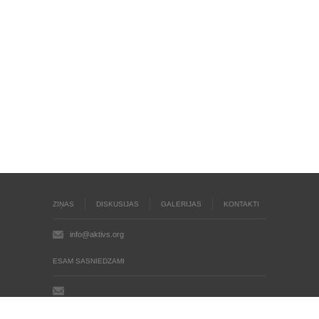
ZIŅAS
DISKUSIJAS
GALERIJAS
KONTAKTI
info@aktivs.org
ESAM SASNIEDZAMI