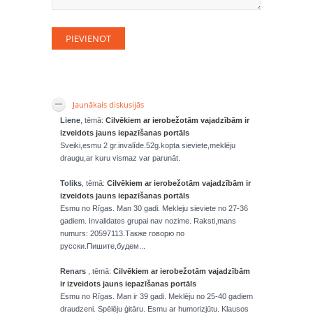
Jaunākais diskusijās
Liene
, tēmā:
Cilvēkiem ar ierobežotām vajadzībām ir
izveidots jauns iepazīšanas portāls
Sveiki,esmu 2 gr.invalíde.52g.kopta sieviete,meklēju
draugu,ar kuru vismaz var parunāt.
Toliks
, tēmā:
Cilvēkiem ar ierobežotām vajadzībām ir
izveidots jauns iepazīšanas portāls
Esmu no Rīgas. Man 30 gadi. Mekleju sieviete no 27-36
gadiem. Invalidates grupai nav nozime. Raksti,mans
numurs: 20597113.Также говорю по
русски.Пишите,будем...
Renars
, tēmā:
Cilvēkiem ar ierobežotām vajadzībām
ir izveidots jauns iepazīšanas portāls
Esmu no Rīgas. Man ir 39 gadi. Meklēju no 25-40 gadiem
draudzeni. Spēlēju ģitāru. Esmu ar humorizjūtu. Klausos