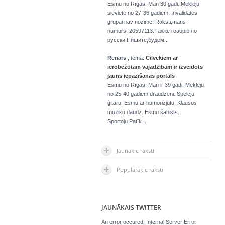
Esmu no Rīgas. Man 30 gadi. Mekleju
sieviete no 27-36 gadiem. Invalidates
grupai nav nozime. Raksti,mans
numurs: 20597113.Также говорю по
русски.Пишите,будем...
Renars
, tēmā:
Cilvēkiem ar
ierobežotām vajadzībām ir izveidots
jauns iepazīšanas portāls
Esmu no Rīgas. Man ir 39 gadi. Meklēju
no 25-40 gadiem draudzeni. Spēlēju
ģitāru. Esmu ar humorizjūtu. Klausos
mūziku daudz. Esmu šahists.
Sportoju.Patīk...
Jaunākie raksti
Populārākie raksti
JAUNĀKAIS TWITTER
An error occured: Internal Server Error