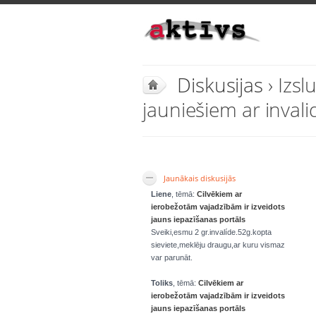
Diskusijas
› Izs
jauniešiem ar invalidi
Jaunākais diskusijās
Liene
, tēmā:
Cilvēkiem ar
ierobežotām vajadzībām ir izveidots
jauns iepazīšanas portāls
Sveiki,esmu 2 gr.invalíde.52g.kopta
sieviete,meklēju draugu,ar kuru vismaz
var parunāt.
Toliks
, tēmā:
Cilvēkiem ar
ierobežotām vajadzībām ir izveidots
jauns iepazīšanas portāls