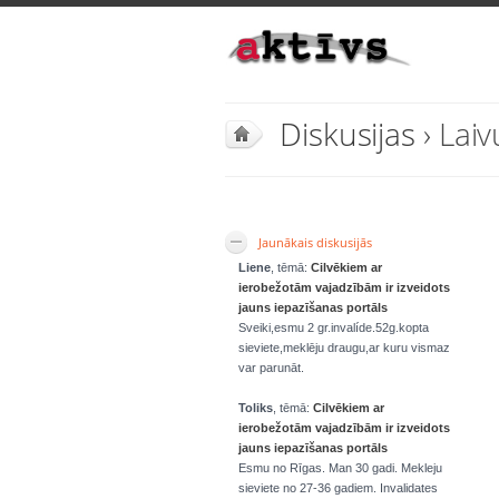
Diskusijas
› Laiv
Jaunākais diskusijās
Liene
, tēmā:
Cilvēkiem ar
ierobežotām vajadzībām ir izveidots
jauns iepazīšanas portāls
Sveiki,esmu 2 gr.invalíde.52g.kopta
sieviete,meklēju draugu,ar kuru vismaz
var parunāt.
Toliks
, tēmā:
Cilvēkiem ar
ierobežotām vajadzībām ir izveidots
jauns iepazīšanas portāls
Esmu no Rīgas. Man 30 gadi. Mekleju
sieviete no 27-36 gadiem. Invalidates