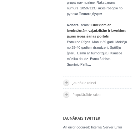
grupai nav nozime. Raksti,mans
numurs: 20597113.Также говорю по
русски.Пишите,будем...
Renars
, tēmā:
Cilvēkiem ar
ierobežotām vajadzībām ir izveidots
jauns iepazīšanas portāls
Esmu no Rīgas. Man ir 39 gadi. Meklēju
no 25-40 gadiem draudzeni. Spēlēju
ģitāru. Esmu ar humorizjūtu. Klausos
mūziku daudz. Esmu šahists.
Sportoju.Patīk...
Jaunākie raksti
Populārākie raksti
JAUNĀKAIS TWITTER
An error occured: Internal Server Error