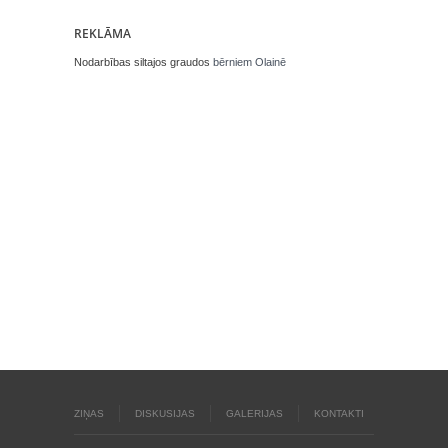
REKLĀMA
Nodarbības siltajos graudos
bērniem Olainē
ZIŅAS
DISKUSIJAS
GALERIJAS
KONTAKTI