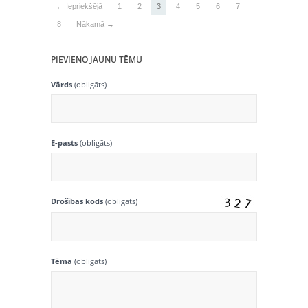
← Iepriekšējā
1
2
3
4
5
6
7
8
Nākamā →
PIEVIENO JAUNU TĒMU
Vārds
(obligāts)
E-pasts
(obligāts)
Drošības kods
(obligāts)
Tēma
(obligāts)