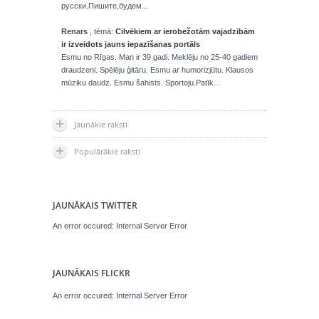
русски.Пишите,будем...
Renars
, tēmā:
Cilvēkiem ar ierobežotām vajadzībām
ir izveidots jauns iepazīšanas portāls
Esmu no Rīgas. Man ir 39 gadi. Meklēju no 25-40 gadiem
draudzeni. Spēlēju ģitāru. Esmu ar humorizjūtu. Klausos
mūziku daudz. Esmu šahists. Sportoju.Patīk...
Jaunākie raksti
Populārākie raksti
JAUNĀKAIS TWITTER
An error occured: Internal Server Error
JAUNĀKAIS FLICKR
An error occured: Internal Server Error