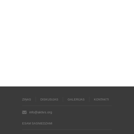
ZIŅAS
DISKUSIJAS
GALERIJAS
KONTAKTI
info@aktivs.org
ESAM SASNIEDZAMI