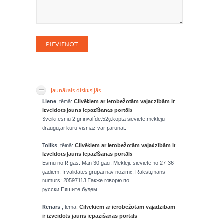
Jaunākais diskusijās
Liene
, tēmā:
Cilvēkiem ar ierobežotām vajadzībām ir
izveidots jauns iepazīšanas portāls
Sveiki,esmu 2 gr.invalíde.52g.kopta sieviete,meklēju
draugu,ar kuru vismaz var parunāt.
Toliks
, tēmā:
Cilvēkiem ar ierobežotām vajadzībām ir
izveidots jauns iepazīšanas portāls
Esmu no Rīgas. Man 30 gadi. Mekleju sieviete no 27-36
gadiem. Invalidates grupai nav nozime. Raksti,mans
numurs: 20597113.Также говорю по
русски.Пишите,будем...
Renars
, tēmā:
Cilvēkiem ar ierobežotām vajadzībām
ir izveidots jauns iepazīšanas portāls