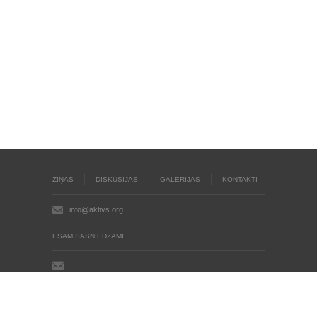
ZIŅAS
DISKUSIJAS
GALERIJAS
KONTAKTI
info@aktivs.org
ESAM SASNIEDZAMI
Aktīvs.org © 2004 - 2026
Autortiesības