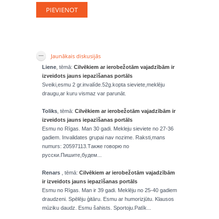
Jaunākais diskusijās
Liene
, tēmā:
Cilvēkiem ar ierobežotām vajadzībām ir
izveidots jauns iepazīšanas portāls
Sveiki,esmu 2 gr.invalíde.52g.kopta sieviete,meklēju
draugu,ar kuru vismaz var parunāt.
Toliks
, tēmā:
Cilvēkiem ar ierobežotām vajadzībām ir
izveidots jauns iepazīšanas portāls
Esmu no Rīgas. Man 30 gadi. Mekleju sieviete no 27-36
gadiem. Invalidates grupai nav nozime. Raksti,mans
numurs: 20597113.Также говорю по
русски.Пишите,будем...
Renars
, tēmā:
Cilvēkiem ar ierobežotām vajadzībām
ir izveidots jauns iepazīšanas portāls
Esmu no Rīgas. Man ir 39 gadi. Meklēju no 25-40 gadiem
draudzeni. Spēlēju ģitāru. Esmu ar humorizjūtu. Klausos
mūziku daudz. Esmu šahists. Sportoju.Patīk...