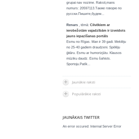
grupai nav nozime. Raksti,mans
numurs: 20597113.Также говорю по
русски.Пишите,будем...
Renars
, tēmā:
Cilvēkiem ar
ierobežotām vajadzībām ir izveidots
jauns iepazīšanas portāls
Esmu no Rīgas. Man ir 39 gadi. Meklēju
no 25-40 gadiem draudzeni. Spēlēju
ģitāru. Esmu ar humorizjūtu. Klausos
mūziku daudz. Esmu šahists.
Sportoju.Patīk...
Jaunākie raksti
Populārākie raksti
JAUNĀKAIS TWITTER
An error occured: Internal Server Error