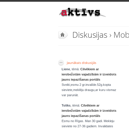
Diskusijas
› Mobi
Jaunākais diskusijās
Liene
, tēmā:
Cilvēkiem ar
ierobežotām vajadzībām ir izveidots
jauns iepazīšanas portāls
Sveiki,esmu 2 gr.invalíde.52g.kopta
sieviete,meklēju draugu,ar kuru vismaz
var parunāt.
Toliks
, tēmā:
Cilvēkiem ar
ierobežotām vajadzībām ir izveidots
jauns iepazīšanas portāls
Esmu no Rīgas. Man 30 gadi. Mekleju
sieviete no 27-36 gadiem. Invalidates