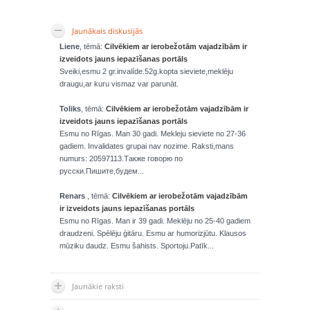
Jaunākais diskusijās
Liene
, tēmā:
Cilvēkiem ar ierobežotām vajadzībām ir
izveidots jauns iepazīšanas portāls
Sveiki,esmu 2 gr.invalíde.52g.kopta sieviete,meklēju
draugu,ar kuru vismaz var parunāt.
Toliks
, tēmā:
Cilvēkiem ar ierobežotām vajadzībām ir
izveidots jauns iepazīšanas portāls
Esmu no Rīgas. Man 30 gadi. Mekleju sieviete no 27-36
gadiem. Invalidates grupai nav nozime. Raksti,mans
numurs: 20597113.Также говорю по
русски.Пишите,будем...
Renars
, tēmā:
Cilvēkiem ar ierobežotām vajadzībām
ir izveidots jauns iepazīšanas portāls
Esmu no Rīgas. Man ir 39 gadi. Meklēju no 25-40 gadiem
draudzeni. Spēlēju ģitāru. Esmu ar humorizjūtu. Klausos
mūziku daudz. Esmu šahists. Sportoju.Patīk...
Jaunākie raksti