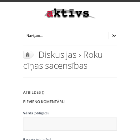
Diskusijas
› Roku
cīņas sacensības
ATBILDES ()
PIEVIENO KOMENTĀRU
Vārds
(obligāts)
E-pasts
(obligāts)