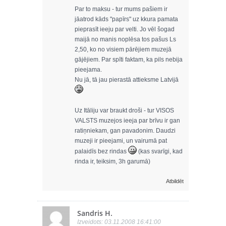
Par to maksu - tur mums pašiem ir
jāatrod kāds "papīrs" uz kkura pamata
pieprasīt ieeju par velti. Jo vēl šogad
maijā no manis noplēsa tos pašus Ls
2,50, ko no visiem pārējiem muzejā
gājējiem. Par spīti faktam, ka pils nebija
pieejama.
Nu jā, tā jau pierastā attieksme Latvijā
Uz Itāliju var braukt droši - tur VISOS
VALSTS muzejos ieeja par brīvu ir gan
ratiņniekam, gan pavadonim. Daudzi
muzeji ir pieejami, un vairumā pat
palaidīs bez rindas
(kas svarīgi, kad
rinda ir, teiksim, 3h garumā)
Atbildēt
Sandris H.
Izveidots: 03.11.2008 16:41:00