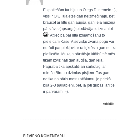
Es patiešām tur biju un Oļegs D. nemelo :-),
viss ir OK. Tualetes gan neizmēģināju, bet
braucot ar liftu gan augšā, gan lejā muzejā
pārstāvis (apsargs) piedāvāja to izmantot
. Attiecībā par lifta izmantošanu to
pieteicām Kasē. Atsevišķu zvana pogu vai
norādi par piekļuvi ar ratiņkrēslu gan netika
piefiksēta. Muzeja pārstāvja klātbūtnē mēs
tikām izvizināti gan augšā, gan lejā.
Pagrabā tika apskatīti arī sarkofāgi ar
mirušo Bironu dzimtas pīšļiem. Tas gan
notika no pāris metru attālumu, jo priekš
bija 2-3 pakāpieni, bet, ja ļoti gribās, arī tie
ir pārvarami :-).
Atbildēt
PIEVIENO KOMENTĀRU