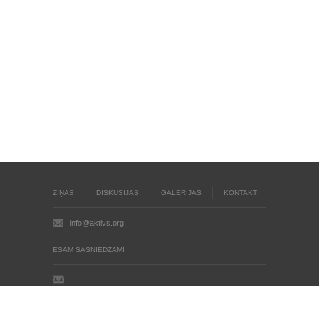
ZIŅAS
DISKUSIJAS
GALERIJAS
KONTAKTI
info@aktivs.org
ESAM SASNIEDZAMI