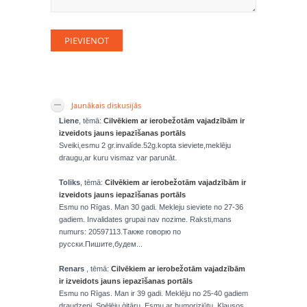
Jaunākais diskusijās
Liene
, tēmā:
Cilvēkiem ar ierobežotām vajadzībām ir
izveidots jauns iepazīšanas portāls
Sveiki,esmu 2 gr.invalíde.52g.kopta sieviete,meklēju
draugu,ar kuru vismaz var parunāt.
Toliks
, tēmā:
Cilvēkiem ar ierobežotām vajadzībām ir
izveidots jauns iepazīšanas portāls
Esmu no Rīgas. Man 30 gadi. Mekleju sieviete no 27-36
gadiem. Invalidates grupai nav nozime. Raksti,mans
numurs: 20597113.Также говорю по
русски.Пишите,будем...
Renars
, tēmā:
Cilvēkiem ar ierobežotām vajadzībām
ir izveidots jauns iepazīšanas portāls
Esmu no Rīgas. Man ir 39 gadi. Meklēju no 25-40 gadiem
draudzeni. Spēlēju ģitāru. Esmu ar humorizjūtu. Klausos