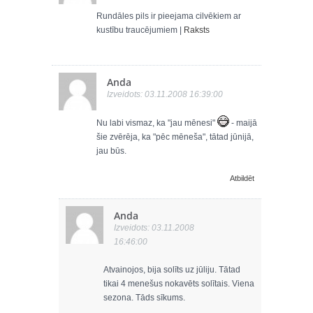
Rundāles pils ir pieejama cilvēkiem ar
kustību traucējumiem |
Raksts
Anda
Izveidots: 03.11.2008 16:39:00
Nu labi vismaz, ka "jau mēnesi"
- maijā
šie zvērēja, ka "pēc mēneša", tātad jūnijā,
jau būs.
Atbildēt
Anda
Izveidots: 03.11.2008
16:46:00
Atvainojos, bija solīts uz jūliju. Tātad
tikai 4 menešus nokavēts solītais. Viena
sezona. Tāds sīkums.