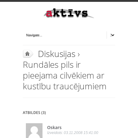
Diskusijas
›
Rundāles pils ir
pieejama cilvēkiem ar
kustību traucējumiem
ATBILDES (3)
Oskars
Izveidots: 03.11.2008 15:41:00