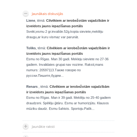
Jaunākais diskusijās
Liene
, tēmā:
Cilvēkiem ar ierobežotām vajadzībām ir
izveidots jauns iepazīšanas portāls
Sveiki,esmu 2 gr.invalíde.52g.kopta sieviete,meklēju
draugu,ar kuru vismaz var parunāt.
Toliks
, tēmā:
Cilvēkiem ar ierobežotām vajadzībām ir
izveidots jauns iepazīšanas portāls
Esmu no Rīgas. Man 30 gadi. Mekleju sieviete no 27-36
gadiem. Invalidates grupai nav nozime. Raksti,mans
numurs: 20597113.Также говорю по
русски.Пишите,будем...
Renars
, tēmā:
Cilvēkiem ar ierobežotām vajadzībām
ir izveidots jauns iepazīšanas portāls
Esmu no Rīgas. Man ir 39 gadi. Meklēju no 25-40 gadiem
draudzeni. Spēlēju ģitāru. Esmu ar humorizjūtu. Klausos
mūziku daudz. Esmu šahists. Sportoju.Patīk...
Jaunākie raksti