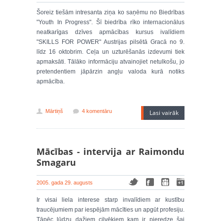
Šoreiz tiešām intresanta ziņa ko saņēmu no Biedrības
"Youth In Progress". Šī biedrība rīko internacionālus
neatkarīgas dzīves apmācības kursus ivalīdiem
"SKILLS FOR POWER" Austrijas pilsētā Gracā no 9.
līdz 16 oktobrim. Ceļa un uzturēšanās izdevumi tiek
apmaksāti. Tālāko informāciju atvainojiet netulkošu, jo
pretendentiem jāpārzin angļu valoda kurā notiks
apmācība.
Mārtiņš
4 komentāru
Lasi vairāk
Mācības - intervija ar Raimondu
Smagaru
2005. gada 29. augusts
Ir visai liela interese starp invalīdiem ar kustību
traucējumiem par iespējām mācīties un apgūt profesiju.
Tāpēc lūdzu dažiem cilvēkiem kam ir pieredze šai