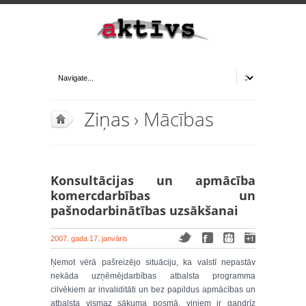
Ziņas
› Mācības
Konsultācijas un apmācība
komercdarbības un
pašnodarbinātības uzsākšanai
2007. gada 17. janvāris
Ņemot vērā pašreizējo situāciju, ka valstī nepastāv
nekāda uzņēmējdarbības atbalsta programma
cilvēkiem ar invaliditāti un bez papildus apmācības un
atbalsta vismaz sākuma posmā, viņiem ir gandrīz