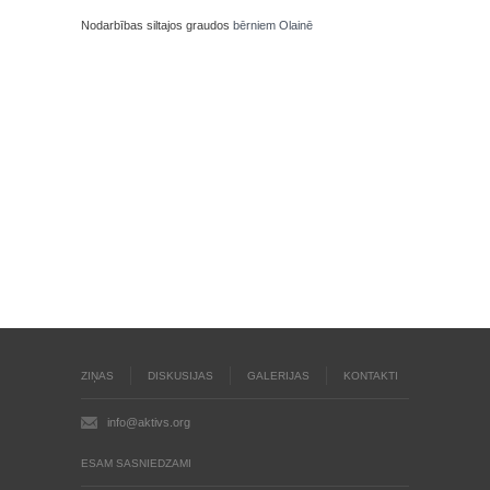
Nodarbības siltajos graudos
bērniem Olainē
ZIŅAS
DISKUSIJAS
GALERIJAS
KONTAKTI
info@aktivs.org
ESAM SASNIEDZAMI