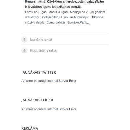
Renars
, tēmā:
Cilvēkiem ar ierobežotām vajadzībām
ir izveidots jauns iepazīšanas portāls
Esmu no Rīgas. Man ir 39 gadi. Meklēju no 25-40 gadiem
draudzeni. Spēlēju ģitāru. Esmu ar humorizjūtu. Klausos
mūziku daudz. Esmu šahists. Sportoju.Patīk...
Jaunākie raksti
Populārākie raksti
JAUNĀKAIS TWITTER
An error occured: Internal Server Error
JAUNĀKAIS FLICKR
An error occured: Internal Server Error
REKLĀMA