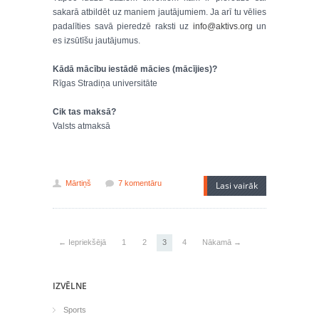
sakarā atbildēt uz maniem jautājumiem. Ja arī tu vēlies
padalīties savā pieredzē raksti uz
info@aktivs.org
un
es izsūtīšu jautājumus.
Kādā mācību iestādē mācies (mācījies)?
Rīgas Stradiņa universitāte
Cik tas maksā?
Valsts atmaksā
Mārtiņš
7 komentāru
Lasi vairāk
← Iepriekšējā
1
2
3
4
Nākamā →
IZVĒLNE
Sports