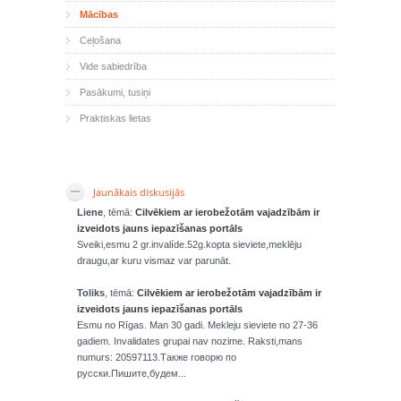
Mācības
Ceļošana
Vide sabiedrība
Pasākumi, tusiņi
Praktiskas lietas
Jaunākais diskusijās
Liene
, tēmā:
Cilvēkiem ar ierobežotām vajadzībām ir
izveidots jauns iepazīšanas portāls
Sveiki,esmu 2 gr.invalíde.52g.kopta sieviete,meklēju
draugu,ar kuru vismaz var parunāt.
Toliks
, tēmā:
Cilvēkiem ar ierobežotām vajadzībām ir
izveidots jauns iepazīšanas portāls
Esmu no Rīgas. Man 30 gadi. Mekleju sieviete no 27-36
gadiem. Invalidates grupai nav nozime. Raksti,mans
numurs: 20597113.Также говорю по
русски.Пишите,будем...