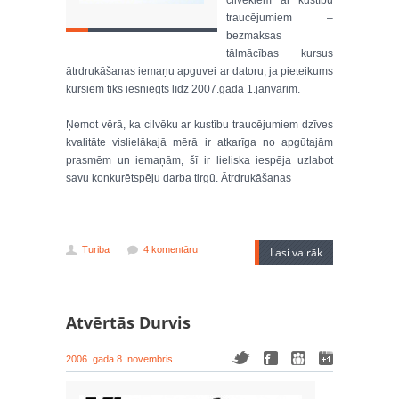
cilvēkiem ar kustību
traucējumiem –
bezmaksas
tālmācības kursus
ātrdrukāšanas iemaņu apguvei ar datoru, ja pieteikums
kursiem tiks iesniegts līdz 2007.gada 1.janvārim.
Ņemot vērā, ka cilvēku ar kustību traucējumiem dzīves
kvalitāte vislielākajā mērā ir atkarīga no apgūtajām
prasmēm un iemaņām, šī ir lieliska iespēja uzlabot
savu konkurētspēju darba tirgū. Ātrdrukāšanas
Turiba
4 komentāru
Lasi vairāk
Atvērtās Durvis
2006. gada 8. novembris