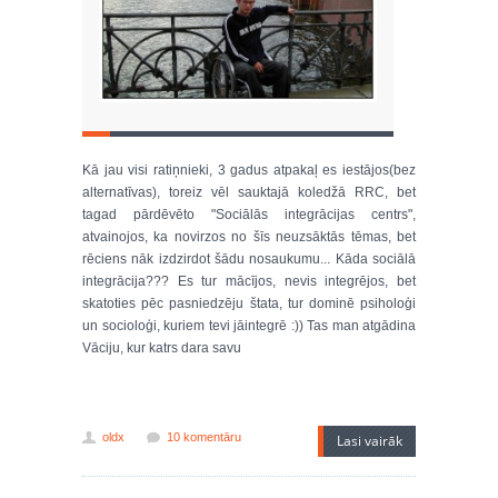
Kā jau visi ratiņnieki, 3 gadus atpakaļ es iestājos(bez
alternatīvas), toreiz vēl sauktajā koledžā RRC, bet
tagad pārdēvēto "Sociālās integrācijas centrs",
atvainojos, ka novirzos no šīs neuzsāktās tēmas, bet
rēciens nāk izdzirdot šādu nosaukumu... Kāda sociālā
integrācija??? Es tur mācījos, nevis integrējos, bet
skatoties pēc pasniedzēju štata, tur dominē psiholoģi
un socioloģi, kuriem tevi jāintegrē :)) Tas man atgādina
Vāciju, kur katrs dara savu
oldx
10 komentāru
Lasi vairāk