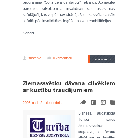
programma “Solis ceļā uz darbu”” ietvaros. Apmācība
paredzēta cilvēkiem ar invaliditāti, kas ilgstoši nav
strādājuši, kas vispār nav strādājuši un kas vēlas atsākt
strādāt pēc invaliditātes iegūšanas vai rehabilitācijas.
Šobrīd
sustento
0 komentāru
Lasi vairāk
Ziemassvētku dāvana cilvēkiem
ar kustību traucējumiem
2006. gada 21. decembris
Biznesa augstskola
Turība šajos
Ziemassvētkos
sagatavojusi dāvanu