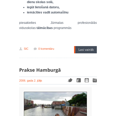
dienu skolas solā,
iegūt lietošanā datoru,
iemācīties vadīt automašīnu
piesakieties Jūrmalas profesionālās
vidusskolas
tālmācības
programmās
SIC
0 komentāru
Lasi vairāk
Prakse Hamburgā
2006. gada 2. jūlijs