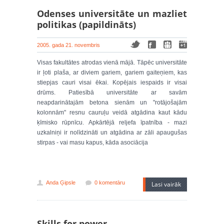
Odenses universitāte un mazliet
politikas (papildināts)
2005. gada 21. novembris
Visas fakultātes atrodas vienā mājā. Tāpēc universitāte
ir ļoti plaša, ar diviem gariem, gariem gaiteņiem, kas
stiepjas cauri visai ēkai. Kopējais iespaids ir visai
drūms. Patiesībā universitāte ar savām
neapdarinātajām betona sienām un "rotājošajām
kolonnām" resnu cauruļu veidā atgādina kaut kādu
ķīmisko rūpnīcu. Apkārtējā reljefa īpatnība - mazi
uzkalniņi ir nolīdzināti un atgādina ar zāli apaugušas
stirpas - vai masu kapus, kāda asociācija
Anda Ģipsle
0 komentāru
Lasi vairāk
Skills for power