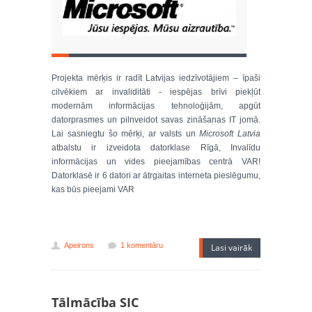
Projekta mērķis ir radīt Latvijas iedzīvotājiem – īpaši
cilvēkiem ar invaliditāti - iespējas brīvi piekļūt
modernām informācijas tehnoloģijām, apgūt
datorprasmes un pilnveidot savas zināšanas IT jomā.
Lai sasniegtu šo mērķi, ar valsts un
Microsoft Latvia
atbalstu ir izveidota datorklase Rīgā, Invalīdu
informācijas un vides pieejamības centrā VAR!
Datorklasē ir 6 datori ar ātrgaitas interneta pieslēgumu,
kas būs pieejami VAR
Apeirons
1 komentāru
Lasi vairāk
Tālmācība SIC