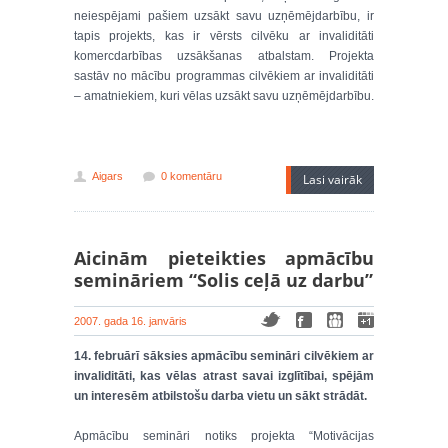
neiespējami pašiem uzsākt savu uzņēmējdarbību, ir
tapis projekts, kas ir vērsts cilvēku ar invaliditāti
komercdarbības uzsākšanas atbalstam. Projekta
sastāv no mācību programmas cilvēkiem ar invaliditāti
– amatniekiem, kuri vēlas uzsākt savu uzņēmējdarbību.
Aigars
0 komentāru
Lasi vairāk
Aicinām pieteikties apmācību
semināriem “Solis ceļā uz darbu”
2007. gada 16. janvāris
14. februārī sāksies apmācību semināri cilvēkiem ar
invaliditāti, kas vēlas atrast savai izglītībai, spējām
un interesēm atbilstošu darba vietu un sākt strādāt.
Apmācību semināri notiks projekta “Motivācijas