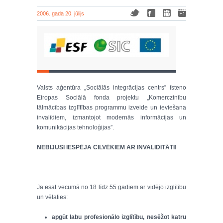
2006. gada 20. jūlijs
Valsts aģentūra „Sociālās integrācijas centrs” īsteno
Eiropas Sociālā fonda projektu „Komerczinību
tālmācības izglītības programmu izveide un ieviešana
invalīdiem, izmantojot modernās informācijas un
komunikācijas tehnoloģijas”.
NEBIJUSI IESPĒJA CILVĒKIEM AR INVALIDITĀTI!
Ja esat vecumā no 18 līdz 55 gadiem ar vidējo izglītību
un vēlaties:
apgūt labu profesionālo izglītību, nesēžot katru