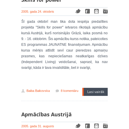
2005. gada 24. oktobris
Šī gada oktobrī man tika dota iespēja piedalīties
projekta "Skills for power" ietvaros rīkotajā apmācību
kursā Austrijā, kurš norisinājās Grāzā, laika posmā no
9. - 16. oktobrim. Šis apmācību kurss notika, pateicoties
ES programmas JAUNATNE finansējumam. Apmācību
kursa mērķis attīstīt sevī caur pieredzes apmaiņu
prasmes, kas nepieciešamas neatkarīgas dzīves
(Independent Living) veidošanai, saprast, ka nav
svarīgi, kāda ir tava invaliditāte, bet ir svarīgi,
Baiba Baikovska
8 komentāru
Lasi vairāk
Apmācības Austrijā
2005. gada 31. augusts