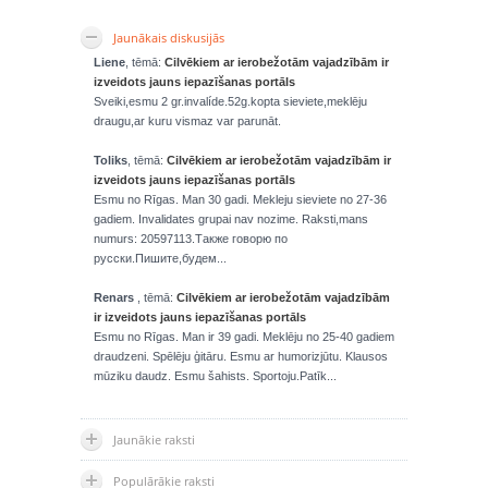
Jaunākais diskusijās
Liene
, tēmā:
Cilvēkiem ar ierobežotām vajadzībām ir
izveidots jauns iepazīšanas portāls
Sveiki,esmu 2 gr.invalíde.52g.kopta sieviete,meklēju
draugu,ar kuru vismaz var parunāt.
Toliks
, tēmā:
Cilvēkiem ar ierobežotām vajadzībām ir
izveidots jauns iepazīšanas portāls
Esmu no Rīgas. Man 30 gadi. Mekleju sieviete no 27-36
gadiem. Invalidates grupai nav nozime. Raksti,mans
numurs: 20597113.Также говорю по
русски.Пишите,будем...
Renars
, tēmā:
Cilvēkiem ar ierobežotām vajadzībām
ir izveidots jauns iepazīšanas portāls
Esmu no Rīgas. Man ir 39 gadi. Meklēju no 25-40 gadiem
draudzeni. Spēlēju ģitāru. Esmu ar humorizjūtu. Klausos
mūziku daudz. Esmu šahists. Sportoju.Patīk...
Jaunākie raksti
Populārākie raksti