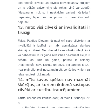
tajā sēdošo cilvēku. Ja cilvēks pārvietojas uz kruķiem
un tu pēkšņi satver viņu pie rokas, viņš var zaudēt
līdzsvaru un nokrist. Ir neskaitāmi varianti, kā izdarīt
nepareizi, tāpēc sāc ar pirmo un pareizāko soli:
pajautā!
13. mīts: visi cilvēki ar invaliditāti ir
trūcīgi
Fakts. Paldies Dievam, tā nav! Arī starp cilvēkiem ar
invaliditāti ir izglītoti un labi apmaksātos dar-bos
strādājoši cilvēki. Neuztveriet katru cilvēku riteņkrēslā
kā nabadziņu, kurš gaida žēlastības dā-vanas! Tie, kuri
tiešām tās lūdz un gaida, parasti ir attiecīgi
„noformējuši” savu izskatu un pozu, bet pārējos, lūdzu,
neaizvainojiet (vai neuzjautriniet), cenšoties viņiem uz
ielas iespiest rokā naudu.
14. mīts: tavos spēkos nav mazināt
šķēršļus, ar kuriem ikdienā sastopas
cilvēki ar kustību traucējumiem
Fakts.
Ikviens var kaut ko darīt, lai mainītu situāciju. Arī
tu…
Parādot izpratni par pieejamu autostāvvietu