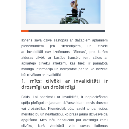
Ikviens savā dzīvē sastopas ar dažādiem aplamiem
pieņēmumiem jeb stereotipiem, un cilvēki
ar invaliditāti nav izņēmums. "Sienas", pret kurām
atduras cilvēki ar kustību traucējumiem, sākas ar
apkārtējo cilvēku attieksmi, kas bieži ir pamatota
maldīgā informācijā un neizpratnē par to, ko nozīmē
būt cilvēkam ar invaliditāti.
1. mīts: cilvēki ar invaliditāti ir
drosmīgi un drošsirdīgi
Fakts. Lai sadzīvotu ar invaliditāti, ir nepieciešama
spēja pielāgoties jaunam dzīvesveidam, nevis drosme
vai drošsirdība. Piemērotāk būtu saukt to par ticību,
mērķtiecību un neatlaidību, ko prasa jaunā dzīvesveida
apgūšana. Mēs taču nesaucam par drosmīgu katru
cilvēku, kurš vienkārši veic savus ikdienas