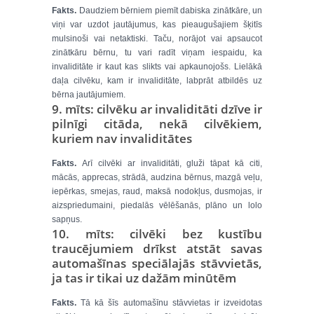
Fakts.
Daudziem bērniem piemīt dabiska zinātkāre, un
viņi var uzdot jautājumus, kas pieaugušajiem šķitīs
mulsinoši vai netaktiski. Taču, norājot vai apsaucot
zinātkāru bērnu, tu vari radīt viņam iespaidu, ka
invaliditāte ir kaut kas slikts vai apkaunojošs. Lielākā
daļa cilvēku, kam ir invaliditāte, labprāt atbildēs uz
bērna jautājumiem.
9. mīts: cilvēku ar invaliditāti dzīve ir
pilnīgi citāda, nekā cilvēkiem,
kuriem nav invaliditātes
Fakts.
Arī cilvēki ar invaliditāti, gluži tāpat kā citi,
mācās, apprecas, strādā, audzina bērnus, mazgā veļu,
iepērkas, smejas, raud, maksā nodokļus, dusmojas, ir
aizspriedumaini, piedalās vēlēšanās, plāno un lolo
sapņus.
10. mīts: cilvēki bez kustību
traucējumiem drīkst atstāt savas
automašīnas speciālajās stāvvietās,
ja tas ir tikai uz dažām minūtēm
Fakts.
Tā kā šīs automašīnu stāvvietas ir izveidotas