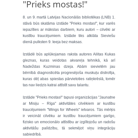
"Prieks mostas!"
8. un 9. martā Latvijas Nacionālās bibliotēkas (LNB) 1.
stāvā būs skatāma izstāde "Prieks mostas!", kur varēs
iepazīties ar mākslas darbiem, kuru autori – cilvēki ar
kustību traucējumiem. Izstāde tiks atklāta Sieviešu
dienā pulksten 9. Ieeja bez maksas.
Izstādē būs aplūkojamas raksta autores Ailitas Kukas
gleznas, kuras veidotas akvareļa tehnikā, kā arī
Nadeždas Kuzminas dzeja. Abām sievietēm jau
bērnībā diagnosticēta progresējoša muskuļu distrofija,
kuras dēļ abas spiestas pārvietoties ratiņkrēslā, tomēr
tas nav liedzis katrai attīstīt savu talantu.
Izstāde "Prieks mostas!" tapusi organizācijas "Jaunatne
ar Misiju – Rīga" aktivitātes cilvēkiem ar kustību
traucējumiem "Wings for Wheels" ietvaros. Tās mērķis
ir veicināt cilvēku ar kustību traucējumiem garīgo,
fizisko un emocionālo attīstību ar izglītojošu un radošu
aktivitāšu palīdzību, tā sekmējot viņu integrāciju
sabiedrībā.