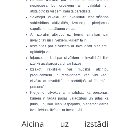
nepieciešamību cilvēkiem ar invaliditāti un
atstājot to brīvu tiem, kam tā paredzēta.
Sekmējot cilvēku ar invaliditāti iesaistīšanos
sabiedrības aktivitātēs, izmantojot pieejamas
sapulču un pasākumu vietas.
Ar izpratni atbildot uz bērnu zinātkāri par
invaliditāti un cilvēkiem, kuriem tā ir.
Iestājoties par cilvēkiem ar invaliditāti pieejamu
apkārtējo vidi.
Iejaucoties, kad par cilvēkiem ar invaliditāti tiek
izteikti aizskaroši vārdi vai frāzes.
Izsakot rakstisku vai mutisku atzinību
producentiem un redaktoriem, kad viņi kādu
cilvēku ar invaliditāti ir parādījuši kā "normālu
personu".
Pieņemot cilvēkus ar invaliditāti kā personas,
kuriem ir tādas pašas vajadzības un jūtas kā
jums, un, kad vien iespējams, pieņemot darbā
kvalificētus cilvēkus ar invaliditāti.
Aicina uz izstādi