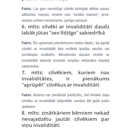
Fakts.
Lai gan neredzīgi cilvēki pilnīgāk attīsta savas
atlikušās maņas, viņiem nav "sestās maņas", proti,
spējas uztvert neredzamo, garīgo pasauli.
6. mīts: cilvēki ar invaliditāti daudz
labāk jūtas "sev līdzīgo" sabiedrībā
Fakts.
Šis aplamais pieņēmums radies tāpēc, ka agrāk
cilvēki ar invaliditāti tika nošķirti īpašās skolās vai
sociālajās iestādēs. Mūsdienās daudzi cilvēki ar
invaliditāti labprāt izmanto iespēju iekļauties kopējā
sabiedrībā.
7. mīts: cilvēkiem, kuriem nav
invaliditātes, ir pienākums
"aprūpēt" cilvēkus ar invaliditāti
Fakts.
Ikviens var piedāvāt palīdzību, bet lielākā daļa
cilvēku ar invaliditāti labprātāk cenšas tikt galā pašu
spēkiem.
8. mīts: zinātkāriem bērniem nekad
nevajadzētu jautāt cilvēkiem par
viņu invaliditāti