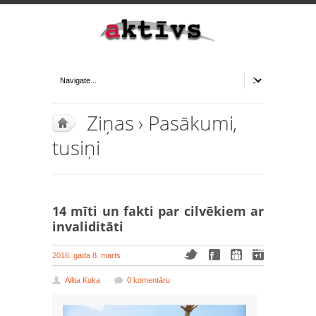
Ziņas
›
Pasākumi,
tusiņi
14 mīti un fakti par cilvēkiem ar
invaliditāti
2016. gada 8. marts
Ailita Kuka
0 komentāru