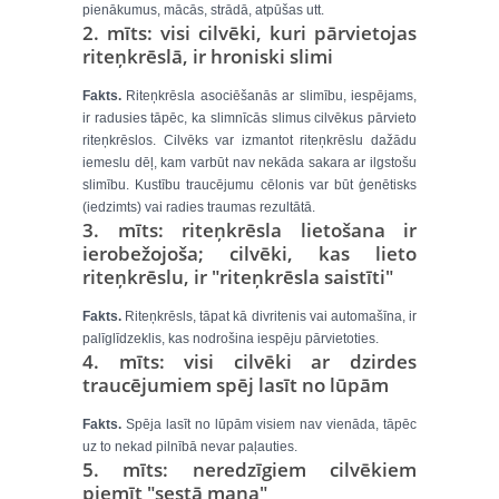
pienākumus, mācās, strādā, atpūšas utt.
2. mīts: visi cilvēki, kuri pārvietojas
riteņkrēslā, ir hroniski slimi
Fakts.
Riteņkrēsla asociēšanās ar slimību, iespējams,
ir radusies tāpēc, ka slimnīcās slimus cilvēkus pārvieto
riteņkrēslos. Cilvēks var izmantot riteņkrēslu dažādu
iemeslu dēļ, kam varbūt nav nekāda sakara ar ilgstošu
slimību. Kustību traucējumu cēlonis var būt ģenētisks
(iedzimts) vai radies traumas rezultātā.
3. mīts: riteņkrēsla lietošana ir
ierobežojoša; cilvēki, kas lieto
riteņkrēslu, ir "riteņkrēsla saistīti"
Fakts.
Riteņkrēsls, tāpat kā divritenis vai automašīna, ir
palīglīdzeklis, kas nodrošina iespēju pārvietoties.
4. mīts: visi cilvēki ar dzirdes
traucējumiem spēj lasīt no lūpām
Fakts.
Spēja lasīt no lūpām visiem nav vienāda, tāpēc
uz to nekad pilnībā nevar paļauties.
5. mīts: neredzīgiem cilvēkiem
piemīt "sestā maņa"