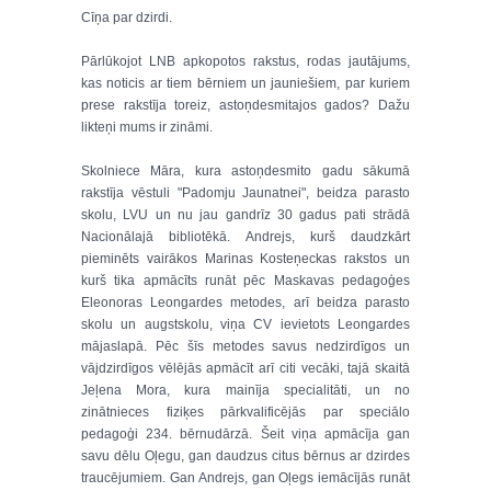
Cīņa par dzirdi.
Pārlūkojot LNB apkopotos rakstus, rodas jautājums,
kas noticis ar tiem bērniem un jauniešiem, par kuriem
prese rakstīja toreiz, astoņdesmitajos gados? Dažu
likteņi mums ir zināmi.
Skolniece Māra, kura astoņdesmito gadu sākumā
rakstīja vēstuli "Padomju Jaunatnei", beidza parasto
skolu, LVU un nu jau gandrīz 30 gadus pati strādā
Nacionālajā bibliotēkā. Andrejs, kurš daudzkārt
pieminēts vairākos Marinas Kosteņeckas rakstos un
kurš tika apmācīts runāt pēc Maskavas pedagoģes
Eleonoras Leongardes metodes, arī beidza parasto
skolu un augstskolu, viņa CV ievietots Leongardes
mājaslapā. Pēc šīs metodes savus nedzirdīgos un
vājdzirdīgos vēlējās apmācīt arī citi vecāki, tajā skaitā
Jeļena Mora, kura mainīja specialitāti, un no
zinātnieces fiziķes pārkvalificējās par speciālo
pedagoģi 234. bērnudārzā. Šeit viņa apmācīja gan
savu dēlu Oļegu, gan daudzus citus bērnus ar dzirdes
traucējumiem. Gan Andrejs, gan Oļegs iemācījās runāt