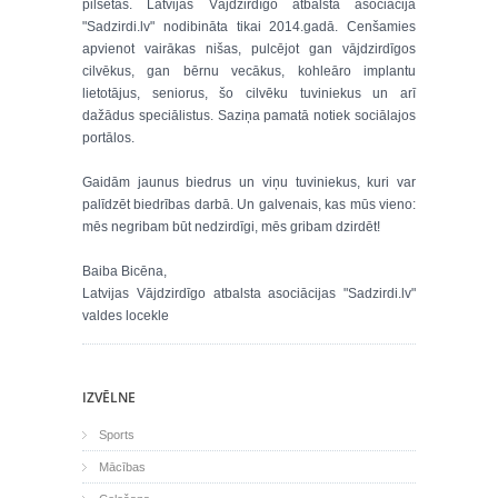
pilsētās. Latvijas Vājdzirdīgo atbalsta asociācija
"Sadzirdi.lv" nodibināta tikai 2014.gadā. Cenšamies
apvienot vairākas nišas, pulcējot gan vājdzirdīgos
cilvēkus, gan bērnu vecākus, kohleāro implantu
lietotājus, seniorus, šo cilvēku tuviniekus un arī
dažādus speciālistus. Saziņa pamatā notiek sociālajos
portālos.
Gaidām jaunus biedrus un viņu tuviniekus, kuri var
palīdzēt biedrības darbā. Un galvenais, kas mūs vieno:
mēs negribam būt nedzirdīgi, mēs gribam dzirdēt!
Baiba Bicēna,
Latvijas Vājdzirdīgo atbalsta asociācijas "Sadzirdi.lv"
valdes locekle
IZVĒLNE
Sports
Mācības