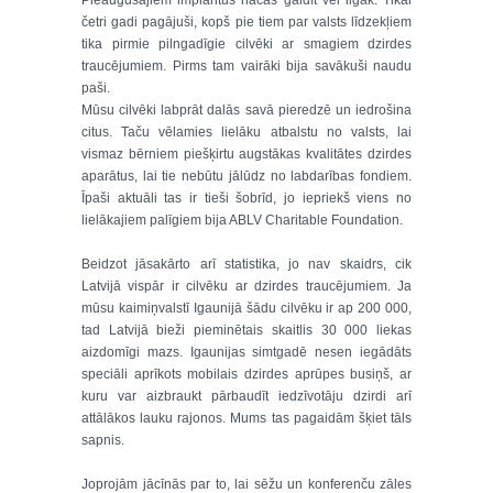
Pieaugušajiem implantus nācās gaidīt vēl ilgāk. Tikai
četri gadi pagājuši, kopš pie tiem par valsts līdzekļiem
tika pirmie pilngadīgie cilvēki ar smagiem dzirdes
traucējumiem. Pirms tam vairāki bija savākuši naudu
paši.
Mūsu cilvēki labprāt dalās savā pieredzē un iedrošina
citus. Taču vēlamies lielāku atbalstu no valsts, lai
vismaz bērniem piešķirtu augstākas kvalitātes dzirdes
aparātus, lai tie nebūtu jālūdz no labdarības fondiem.
Īpaši aktuāli tas ir tieši šobrīd, jo iepriekš viens no
lielākajiem palīgiem bija ABLV Charitable Foundation.
Beidzot jāsakārto arī statistika, jo nav skaidrs, cik
Latvijā vispār ir cilvēku ar dzirdes traucējumiem. Ja
mūsu kaimiņvalstī Igaunijā šādu cilvēku ir ap 200 000,
tad Latvijā bieži pieminētais skaitlis 30 000 liekas
aizdomīgi mazs. Igaunijas simtgadē nesen iegādāts
speciāli aprīkots mobilais dzirdes aprūpes busiņš, ar
kuru var aizbraukt pārbaudīt iedzīvotāju dzirdi arī
attālākos lauku rajonos. Mums tas pagaidām šķiet tāls
sapnis.
Joprojām jācīnās par to, lai sēžu un konferenču zāles