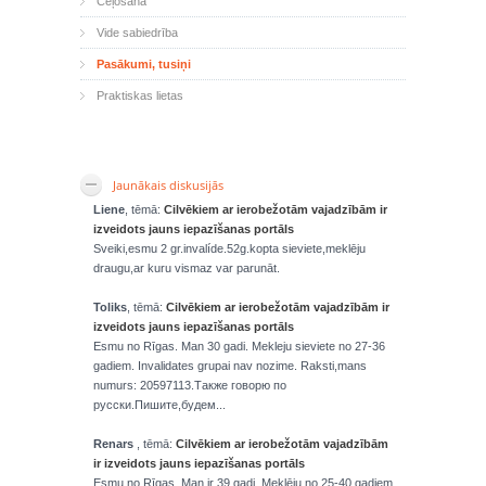
Ceļošana
Vide sabiedrība
Pasākumi, tusiņi
Praktiskas lietas
Jaunākais diskusijās
Liene
, tēmā:
Cilvēkiem ar ierobežotām vajadzībām ir
izveidots jauns iepazīšanas portāls
Sveiki,esmu 2 gr.invalíde.52g.kopta sieviete,meklēju
draugu,ar kuru vismaz var parunāt.
Toliks
, tēmā:
Cilvēkiem ar ierobežotām vajadzībām ir
izveidots jauns iepazīšanas portāls
Esmu no Rīgas. Man 30 gadi. Mekleju sieviete no 27-36
gadiem. Invalidates grupai nav nozime. Raksti,mans
numurs: 20597113.Также говорю по
русски.Пишите,будем...
Renars
, tēmā:
Cilvēkiem ar ierobežotām vajadzībām
ir izveidots jauns iepazīšanas portāls
Esmu no Rīgas. Man ir 39 gadi. Meklēju no 25-40 gadiem