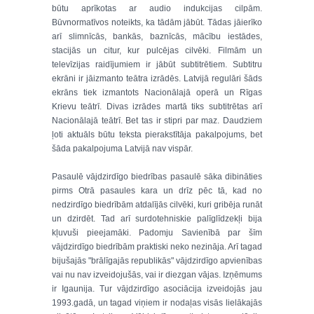
būtu aprīkotas ar audio indukcijas cilpām.
Būvnormatīvos noteikts, ka tādām jābūt. Tādas jāierīko
arī slimnīcās, bankās, baznīcās, mācību iestādes,
stacijās un citur, kur pulcējas cilvēki. Filmām un
televīzijas raidījumiem ir jābūt subtitrētiem. Subtitru
ekrāni ir jāizmanto teātra izrādēs. Latvijā regulāri šāds
ekrāns tiek izmantots Nacionālajā operā un Rīgas
Krievu teātrī. Divas izrādes martā tiks subtitrētas arī
Nacionālajā teātrī. Bet tas ir stipri par maz. Daudziem
ļoti aktuāls būtu teksta pierakstītāja pakalpojums, bet
šāda pakalpojuma Latvijā nav vispār.
Pasaulē vājdzirdīgo biedrības pasaulē sāka dibināties
pirms Otrā pasaules kara un drīz pēc tā, kad no
nedzirdīgo biedrībām atdalījās cilvēki, kuri gribēja runāt
un dzirdēt. Tad arī surdotehniskie palīglīdzekļi bija
kļuvuši pieejamāki. Padomju Savienībā par šīm
vājdzirdīgo biedrībām praktiski neko nezināja. Arī tagad
bijušajās "brālīgajās republikās" vājdzirdīgo apvienības
vai nu nav izveidojušās, vai ir diezgan vājas. Izņēmums
ir Igaunija. Tur vājdzirdīgo asociācija izveidojās jau
1993.gadā, un tagad viņiem ir nodaļas visās lielākajās