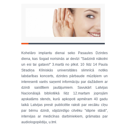
Kohelāro implantu dienai seko Pasaules Dzirdes
diena, kas šogad norisinās ar devīzi "Sadzirdi nākotni
un esi tai gatavs!" 3.martā no plkst. 10 līdz 14 Paula
Stradiņa Klīniskās universitātes slimnīcā notiks
labdarības koncerts, dzirdes pārbaude mūziķiem un
interesenti varēs saņemt informāciju par dažādiem ar
dzirdi saistītiem jautājumiem. Savukārt Latvijas
Nacionālajā bibliotēkā līdz 12.martam joprojām
apskatāms stends, kurā apkopoti apmēram 40 gadu
laikā Latvijas presē publicētie raksti par vecāku cīņu
par bērnu dzirdi, vājdzirdīgo cilvēku "stiprie stāsti",
intervijas ar medicīnas darbiniekiem, grāmatas par
audiologopēdiju, u.tml.