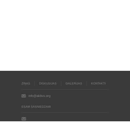
ZIŅAS
DISKUSIJAS
GALERIJAS
KONTAKTI
info@aktivs.org
ESAM SASNIEDZAMI