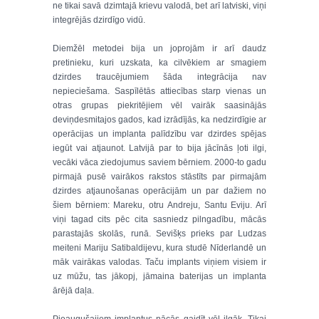
ne tikai savā dzimtajā krievu valodā, bet arī latviski, viņi
integrējās dzirdīgo vidū.
Diemžēl metodei bija un joprojām ir arī daudz
pretinieku, kuri uzskata, ka cilvēkiem ar smagiem
dzirdes traucējumiem šāda integrācija nav
nepieciešama. Saspīlētās attiecības starp vienas un
otras grupas piekritējiem vēl vairāk saasinājās
deviņdesmitajos gados, kad izrādījās, ka nedzirdīgie ar
operācijas un implanta palīdzību var dzirdes spējas
iegūt vai atjaunot. Latvijā par to bija jācīnās ļoti ilgi,
vecāki vāca ziedojumus saviem bērniem. 2000-to gadu
pirmajā pusē vairākos rakstos stāstīts par pirmajām
dzirdes atjaunošanas operācijām un par dažiem no
šiem bērniem: Mareku, otru Andreju, Santu Eviju. Arī
viņi tagad cits pēc cita sasniedz pilngadību, mācās
parastajās skolās, runā. Sevišķs prieks par Ludzas
meiteni Mariju Satibaldijevu, kura studē Nīderlandē un
māk vairākas valodas. Taču implants viņiem visiem ir
uz mūžu, tas jākopj, jāmaina baterijas un implanta
ārējā daļa.