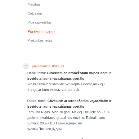
Mācības
Ceļošana
Vide sabiedrība
Pasākumi, tusiņi
Praktiskas lietas
Jaunākais diskusijās
Liene
, tēmā:
Cilvēkiem ar ierobežotām vajadzībām ir
izveidots jauns iepazīšanas portāls
Sveiki,esmu 2 gr.invalíde.52g.kopta sieviete,meklēju
draugu,ar kuru vismaz var parunāt.
Toliks
, tēmā:
Cilvēkiem ar ierobežotām vajadzībām ir
izveidots jauns iepazīšanas portāls
Esmu no Rīgas. Man 30 gadi. Mekleju sieviete no 27-36
gadiem. Invalidates grupai nav nozime. Raksti,mans
numurs: 20597113.Также говорю по
русски.Пишите,будем...