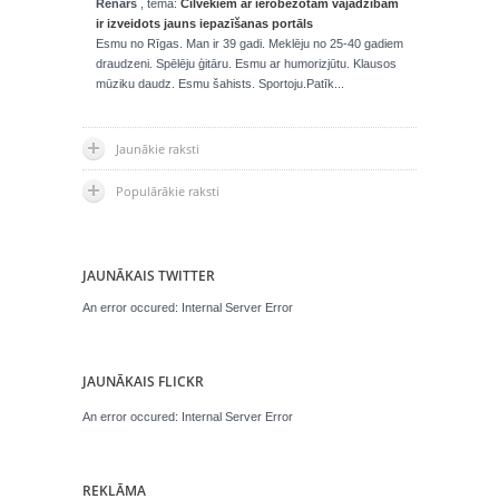
Renars
, tēmā:
Cilvēkiem ar ierobežotām vajadzībām
ir izveidots jauns iepazīšanas portāls
Esmu no Rīgas. Man ir 39 gadi. Meklēju no 25-40 gadiem
draudzeni. Spēlēju ģitāru. Esmu ar humorizjūtu. Klausos
mūziku daudz. Esmu šahists. Sportoju.Patīk...
Jaunākie raksti
Populārākie raksti
JAUNĀKAIS TWITTER
An error occured: Internal Server Error
JAUNĀKAIS FLICKR
An error occured: Internal Server Error
REKLĀMA