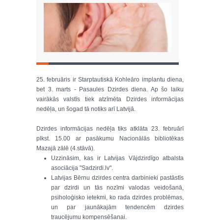
25. februāris ir Starptautiskā Kohleāro implantu diena,
bet 3. marts - Pasaules Dzirdes diena. Ap šo laiku
vairākās valstīs tiek atzīmēta Dzirdes informācijas
nedēļa, un šogad tā notiks arī Latvijā.
Dzirdes informācijas nedēļa tiks atklāta 23. februārī
plkst. 15.00 ar pasākumu Nacionālās bibliotēkas
Mazajā zālē (4.stāvā).
Uzzināsim, kas ir Latvijas Vājdzirdīgo atbalsta
asociācija "Sadzirdi.lv".
Latvijas Bērnu dzirdes centra darbinieki pastāstīs
par dzirdi un tās nozīmi valodas veidošanā,
psiholoģisko ietekmi, ko rada dzirdes problēmas,
un par jaunākajām tendencēm dzirdes
traucējumu kompensēšanai.