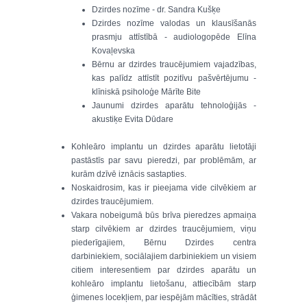
Dzirdes nozīme - dr. Sandra Kušķe
Dzirdes nozīme valodas un klausīšanās
prasmju attīstībā - audiologopēde Elīna
Kovaļevska
Bērnu ar dzirdes traucējumiem vajadzības,
kas palīdz attīstīt pozitīvu pašvērtējumu -
klīniskā psiholoģe Mārīte Bite
Jaunumi dzirdes aparātu tehnoloģijās -
akustiķe Evita Dūdare
Kohleāro implantu un dzirdes aparātu lietotāji
pastāstīs par savu pieredzi, par problēmām, ar
kurām dzīvē iznācis sastapties.
Noskaidrosim, kas ir pieejama vide cilvēkiem ar
dzirdes traucējumiem.
Vakara nobeigumā būs brīva pieredzes apmaiņa
starp cilvēkiem ar dzirdes traucējumiem, viņu
piederīgajiem, Bērnu Dzirdes centra
darbiniekiem, sociālajiem darbiniekiem un visiem
citiem interesentiem par dzirdes aparātu un
kohleāro implantu lietošanu, attiecībām starp
ģimenes locekļiem, par iespējām mācīties, strādāt