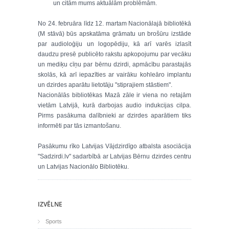
un citām mums aktuālām problēmām.
No 24. februāra līdz 12. martam Nacionālajā bibliotēkā
(M stāvā) būs apskatāma grāmatu un brošūru izstāde
par audioloģiju un logopēdiju, kā arī varēs izlasīt
daudzu presē publicēto rakstu apkopojumu par vecāku
un mediķu cīņu par bērnu dzirdi, apmācību parastajās
skolās, kā arī iepazīties ar vairāku kohleāro implantu
un dzirdes aparātu lietotāju "stiprajiem stāstiem".
Nacionālās bibliotēkas Mazā zāle ir viena no retajām
vietām Latvijā, kurā darbojas audio indukcijas cilpa.
Pirms pasākuma dalībnieki ar dzirdes aparātiem tiks
informēti par tās izmantošanu.
Pasākumu rīko Latvijas Vājdzirdīgo atbalsta asociācija
"Sadzirdi.lv" sadarbībā ar Latvijas Bērnu dzirdes centru
un Latvijas Nacionālo Bibliotēku.
IZVĒLNE
Sports