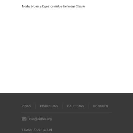
Nodarbības siltajos graudos
bērniem Olainē
ZIŅAS
DISKUSIJAS
GALERIJAS
KONTAKTI
info@aktivs.org
ESAM SASNIEDZAMI