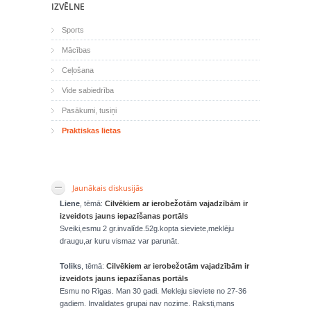
IZVĒLNE
Sports
Mācības
Ceļošana
Vide sabiedrība
Pasākumi, tusiņi
Praktiskas lietas
Jaunākais diskusijās
Liene
, tēmā:
Cilvēkiem ar ierobežotām vajadzībām ir
izveidots jauns iepazīšanas portāls
Sveiki,esmu 2 gr.invalíde.52g.kopta sieviete,meklēju
draugu,ar kuru vismaz var parunāt.
Toliks
, tēmā:
Cilvēkiem ar ierobežotām vajadzībām ir
izveidots jauns iepazīšanas portāls
Esmu no Rīgas. Man 30 gadi. Mekleju sieviete no 27-36
gadiem. Invalidates grupai nav nozime. Raksti,mans