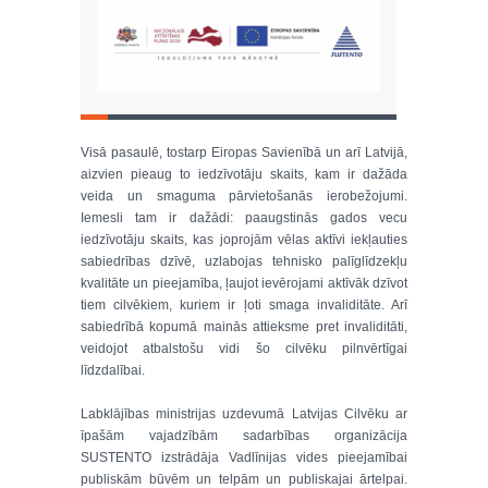
Visā pasaulē, tostarp Eiropas Savienībā un arī Latvijā,
aizvien pieaug to iedzīvotāju skaits, kam ir dažāda
veida un smaguma pārvietošanās ierobežojumi.
Iemesli tam ir dažādi: paaugstinās gados vecu
iedzīvotāju skaits, kas joprojām vēlas aktīvi iekļauties
sabiedrības dzīvē, uzlabojas tehnisko palīglīdzekļu
kvalitāte un pieejamība, ļaujot ievērojami aktīvāk dzīvot
tiem cilvēkiem, kuriem ir ļoti smaga invaliditāte. Arī
sabiedrībā kopumā mainās attieksme pret invaliditāti,
veidojot atbalstošu vidi šo cilvēku pilnvērtīgai
līdzdalībai.
Labklājības ministrijas uzdevumā Latvijas Cilvēku ar
īpašām vajadzībām sadarbības organizācija
SUSTENTO izstrādāja Vadlīnijas vides pieejamībai
publiskām būvēm un telpām un publiskajai ārtelpai.