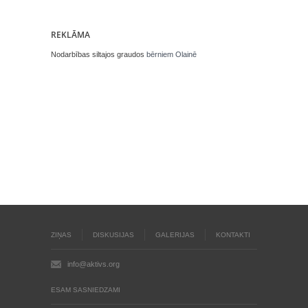
REKLĀMA
Nodarbības siltajos graudos
bērniem Olainē
ZIŅAS
DISKUSIJAS
GALERIJAS
KONTAKTI
info@aktivs.org
ESAM SASNIEDZAMI