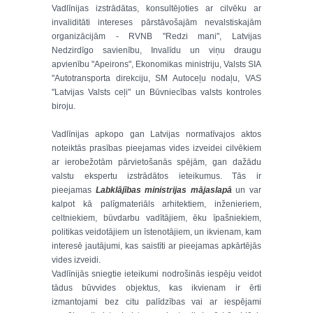
Vadlīnijas izstrādātas, konsultējoties ar cilvēku ar
invaliditāti intereses pārstāvošajām nevalstiskajām
organizācijām - RVNB "Redzi mani", Latvijas
Nedzirdīgo savienību, Invalīdu un viņu draugu
apvienību "Apeirons", Ekonomikas ministriju, Valsts SIA
"Autotransporta direkciju, SM Autoceļu nodaļu, VAS
"Latvijas Valsts ceļi" un Būvniecības valsts kontroles
biroju.
Vadlīnijas apkopo gan Latvijas normatīvajos aktos
noteiktās prasības pieejamas vides izveidei cilvēkiem
ar ierobežotām pārvietošanās spējām, gan dažādu
valstu ekspertu izstrādātos ieteikumus. Tās ir
pieejamas
Labklājības ministrijas mājaslapā
un var
kalpot kā palīgmateriāls arhitektiem, inženieriem,
celtniekiem, būvdarbu vadītājiem, ēku īpašniekiem,
politikas veidotājiem un īstenotājiem, un ikvienam, kam
interesē jautājumi, kas saistīti ar pieejamas apkārtējās
vides izveidi.
Vadlīnijās sniegtie ieteikumi nodrošinās iespēju veidot
tādus būvvides objektus, kas ikvienam ir ērti
izmantojami bez citu palīdzības vai ar iespējami