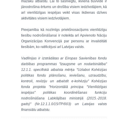
mazāku atbalstu. Lai to sasniegtu, ikvienā būvvidē ir
jānodrošina ērtums un drošība visiem iedzīvotājiem, kā
arī vienlīdzīgas iespējas veikt visas ikdienas dzīves
aktivitātes visiem iedzīvotājiem.
Pieejamība kā nozīmīgs priekšnosacījums vienlīdzīgu
tiesību nodrošināšanai ir noteikta arī Apvienoto Nāciju
Organizācijas Konvencijā par personu ar invaliditāti
tiesībām, ko ratificējusi arī Latvijas valsts.
Vadlīnijas ir izstrādātas ar Eiropas Savienības fondu
darbības programmas "Izaugsme un nodarbinātība"
12.1.1. specifiskā atbalsta mērķa "Uzlabot Kohēzijas
politikas fondu plānošanu, ieviešanu, uzraudzību,
kontroli, revīziju un atbalstīt e-kohēziju" Kohēzijas
fonda projekta "Horizontālā principa "Vienlīdzīgas
iespējas" politikas koordinēšanas funkciju
nodrošināšana Labklājības ministrijā (2015.-2018.
gads)" (Nr.12.1.1.0/15/TP/003) un Latvijas valsts
finansiālu atbalstu.