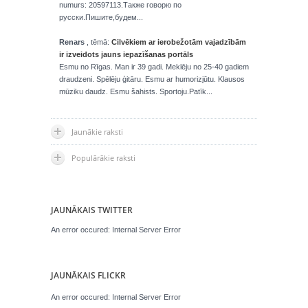
numurs: 20597113.Также говорю по
русски.Пишите,будем...
Renars
, tēmā:
Cilvēkiem ar ierobežotām vajadzībām
ir izveidots jauns iepazīšanas portāls
Esmu no Rīgas. Man ir 39 gadi. Meklēju no 25-40 gadiem
draudzeni. Spēlēju ģitāru. Esmu ar humorizjūtu. Klausos
mūziku daudz. Esmu šahists. Sportoju.Patīk...
Jaunākie raksti
Populārākie raksti
JAUNĀKAIS TWITTER
An error occured: Internal Server Error
JAUNĀKAIS FLICKR
An error occured: Internal Server Error