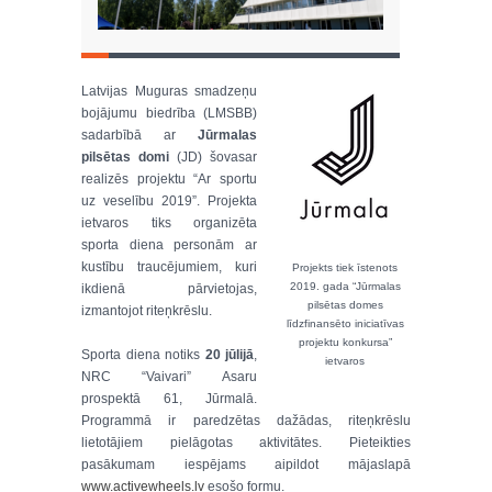
Latvijas Muguras smadzeņu
bojājumu biedrība (LMSBB)
sadarbībā ar
Jūrmalas
pilsētas domi
(JD) šovasar
realizēs projektu “Ar sportu
uz veselību 2019”. Projekta
ietvaros tiks organizēta
sporta diena personām ar
kustību traucējumiem, kuri
Projekts tiek īstenots
2019. gada “Jūrmalas
ikdienā pārvietojas,
pilsētas domes
izmantojot riteņkrēslu.
līdzfinansēto iniciatīvas
projektu konkursa”
Sporta diena notiks
20 jūlijā
,
ietvaros
NRC “Vaivari” Asaru
prospektā 61, Jūrmalā.
Programmā ir paredzētas dažādas, riteņkrēslu
lietotājiem pielāgotas aktivitātes. Pieteikties
pasākumam iespējams aipildot mājaslapā
www.activewheels.lv
esošo formu.