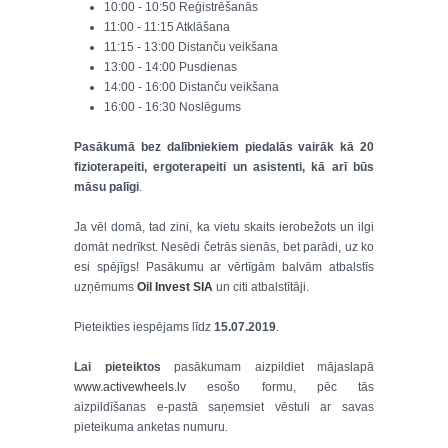
10:00 - 10:50 Reģistrēšanās
11:00 - 11:15 Atklāšana
11:15 - 13:00 Distanču veikšana
13:00 - 14:00 Pusdienas
14:00 - 16:00 Distanču veikšana
16:00 - 16:30 Noslēgums
Pasākumā bez dalībniekiem piedalās vairāk kā 20
fizioterapeiti, ergoterapeiti un asistenti, kā arī būs
māsu palīgi
.
Ja vēl domā, tad zini, ka vietu skaits ierobežots un ilgi
domāt nedrīkst. Nesēdi četrās sienās, bet parādi, uz ko
esi spējīgs! Pasākumu ar vērtīgām balvām atbalstīs
uzņēmums
Oil Invest SIA
un citi atbalstītāji.
Pieteikties iespējams līdz
15.07.2019
.
Lai pieteiktos
pasākumam aizpildiet mājaslapā
www.activewheels.lv
esošo formu, pēc tās
aizpildīšanas e-pastā saņemsiet vēstuli ar savas
pieteikuma anketas numuru.