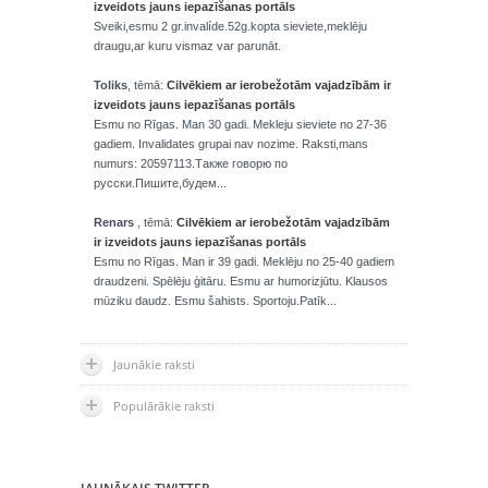
izveidots jauns iepazīšanas portāls
Sveiki,esmu 2 gr.invalíde.52g.kopta sieviete,meklēju
draugu,ar kuru vismaz var parunāt.
Toliks
, tēmā:
Cilvēkiem ar ierobežotām vajadzībām ir
izveidots jauns iepazīšanas portāls
Esmu no Rīgas. Man 30 gadi. Mekleju sieviete no 27-36
gadiem. Invalidates grupai nav nozime. Raksti,mans
numurs: 20597113.Также говорю по
русски.Пишите,будем...
Renars
, tēmā:
Cilvēkiem ar ierobežotām vajadzībām
ir izveidots jauns iepazīšanas portāls
Esmu no Rīgas. Man ir 39 gadi. Meklēju no 25-40 gadiem
draudzeni. Spēlēju ģitāru. Esmu ar humorizjūtu. Klausos
mūziku daudz. Esmu šahists. Sportoju.Patīk...
Jaunākie raksti
Populārākie raksti