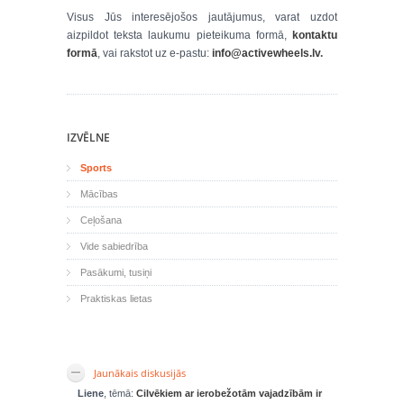
Visus Jūs interesējošos jautājumus, varat uzdot
aizpildot teksta laukumu pieteikuma formā,
kontaktu
formā
, vai rakstot uz e-pastu:
info@activewheels.lv
.
IZVĒLNE
Sports
Mācības
Ceļošana
Vide sabiedrība
Pasākumi, tusiņi
Praktiskas lietas
Jaunākais diskusijās
Liene
, tēmā:
Cilvēkiem ar ierobežotām vajadzībām ir