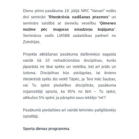
Dienu pirms pasākuma 19. jūlijā NRC "Vaivari" notiks
divi semināri "
Riteņkrēsla vadīšanas prasmes
" un
seminārs saistībā ar sieviešu veselību "
Ģimenes
nozīme pēc muguras smadzeņu bojājuma
".
Seminārus vadīs LMSBB sadarbības partneri no
Zviedrijas.
Projekta atklāšanas pasākuma dalībniekus sagaida
vairāk kā 10 netradicionālas disciplīnas, kurās
jāparāda ne tikai spēks un veiklība, bet arī prāts un
izdoma. Disciplīnas būs pielāgotas, lai ikviens
riteņkrēslā spētu tās veikt! Tāpēc, ja Tevi māc šaubas,
vai Tu spēsi piedalīties disciplīnās, pasākuma
organizētāji apsola, ka 95% no tām – Tu spēsi,
atlikušos 5% spēsi, ja pārspēsi savu iekšējo “nē”!
Pasākumā piedalīsies arī vairāki tehnisko palīglīdzekļu
izplatītāji.
Sporta dienas programma
: