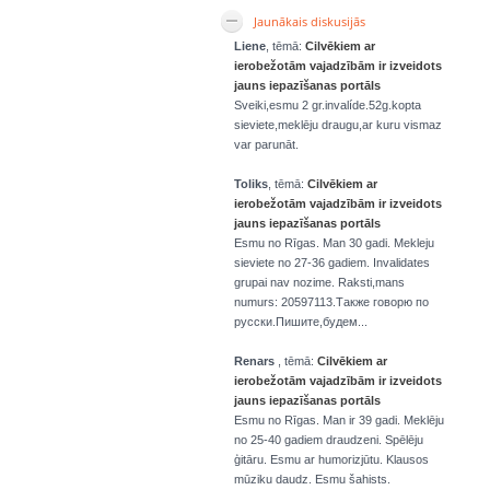
Jaunākais diskusijās
Liene
, tēmā:
Cilvēkiem ar
ierobežotām vajadzībām ir izveidots
jauns iepazīšanas portāls
Sveiki,esmu 2 gr.invalíde.52g.kopta
sieviete,meklēju draugu,ar kuru vismaz
var parunāt.
Toliks
, tēmā:
Cilvēkiem ar
ierobežotām vajadzībām ir izveidots
jauns iepazīšanas portāls
Esmu no Rīgas. Man 30 gadi. Mekleju
sieviete no 27-36 gadiem. Invalidates
grupai nav nozime. Raksti,mans
numurs: 20597113.Также говорю по
русски.Пишите,будем...
Renars
, tēmā:
Cilvēkiem ar
ierobežotām vajadzībām ir izveidots
jauns iepazīšanas portāls
Esmu no Rīgas. Man ir 39 gadi. Meklēju
no 25-40 gadiem draudzeni. Spēlēju
ģitāru. Esmu ar humorizjūtu. Klausos
mūziku daudz. Esmu šahists.