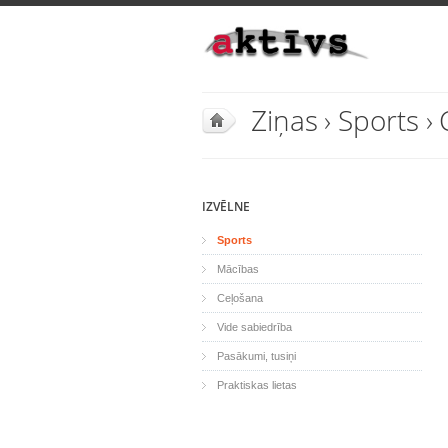
Ziņas
›
Sports
›
IZVĒLNE
Sports
Mācības
Ceļošana
Vide sabiedrība
Pasākumi, tusiņi
Praktiskas lietas