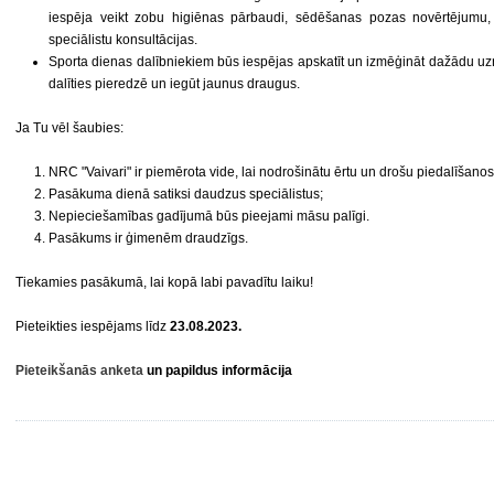
iespēja veikt zobu higiēnas pārbaudi, sēdēšanas pozas novērtējumu, 
speciālistu konsultācijas.
Sporta dienas dalībniekiem būs iespējas apskatīt un izmēģināt dažādu u
dalīties pieredzē un iegūt jaunus draugus.
Ja Tu vēl šaubies:
NRC "Vaivari" ir piemērota vide, lai nodrošinātu ērtu un drošu piedalīšan
Pasākuma dienā satiksi daudzus speciālistus;
Nepieciešamības gadījumā būs pieejami māsu palīgi.
Pasākums ir ģimenēm draudzīgs.
Tiekamies pasākumā, lai kopā labi pavadītu laiku!
Pieteikties iespējams līdz
23.08.2023.
Pieteikšanās anketa
un papildus informācija