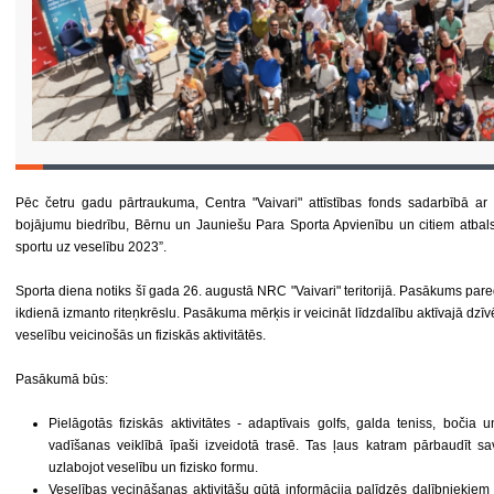
Pēc četru gadu pārtraukuma, Centra "Vaivari" attīstības fonds sadarbībā a
bojājumu biedrību, Bērnu un Jauniešu Para Sporta Apvienību un citiem atbalstī
sportu uz veselību 2023”.
Sporta diena notiks šī gada 26. augustā NRC "Vaivari" teritorijā. Pasākums par
ikdienā izmanto riteņkrēslu. Pasākuma mērķis ir veicināt līdzdalību aktīvajā dzī
veselību veicinošās un fiziskās aktivitātēs.
Pasākumā būs:
Pielāgotās fiziskās aktivitātes - adaptīvais golfs, galda teniss, bočia 
vadīšanas veiklībā īpaši izveidotā trasē. Tas ļaus katram pārbaudīt sa
uzlabojot veselību un fizisko formu.
Veselības vecināšanas aktivitāšu gūtā informācija palīdzēs dalībniekiem