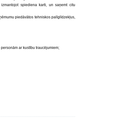
izmantojot spiediena karti, un saņemt citu
zņēmumu piedāvātos tehniskos palīglīdzekļus,
os personām ar kustību traucējumiem;