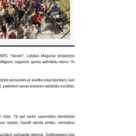
r NRC "Vaivari", Latvijas Muguras smadzeņu
tājiem, organizē sporta aktivitāšu dienu “Ar
edzēts personām ar kustību traucējumiem, kuri
vē, palielinot savas prasmes dažādās sociālās,
un citas. Tā pat varēs sacensties ritenkrēsla
vas spējas, baudīt sporta prieku, vienlaikus
 uzlabot pašsajūtu ikdienā. Dalībniekiem būs