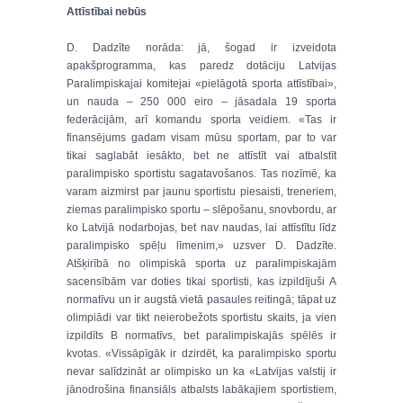
Attīstībai nebūs
D. Dadzīte norāda: jā, šogad ir izveidota
apakšprogramma, kas paredz dotāciju Latvijas
Paralimpiskajai komitejai «pielāgotā sporta attīstībai»,
un nauda – 250 000 eiro – jāsadala 19 sporta
federācijām, arī komandu sporta veidiem. «Tas ir
finansējums gadam visam mūsu sportam, par to var
tikai saglabāt iesākto, bet ne attīstīt vai atbalstīt
paralimpisko sportistu sagatavošanos. Tas nozīmē, ka
varam aizmirst par jaunu sportistu piesaisti, treneriem,
ziemas paralimpisko sportu – slēpošanu, snovbordu, ar
ko Latvijā nodarbojas, bet nav naudas, lai attīstītu līdz
paralimpisko spēļu līmenim,» uzsver D. Dadzīte.
Atšķirībā no olimpiskā sporta uz paralimpiskajām
sacensībām var doties tikai sportisti, kas izpildījuši A
normatīvu un ir augstā vietā pasaules reitingā; tāpat uz
olimpiādi var tikt neierobežots sportistu skaits, ja vien
izpildīts B normatīvs, bet paralimpiskajās spēlēs ir
kvotas. «Vissāpīgāk ir dzirdēt, ka paralimpisko sportu
nevar salīdzināt ar olimpisko un ka «Latvijas valstij ir
jānodrošina finansiāls atbalsts labākajiem sportistiem,