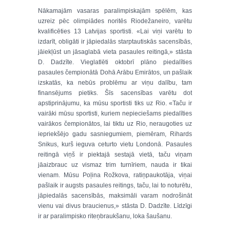
Nākamajām vasaras paralimpiskajām spēlēm, kas
uzreiz pēc olimpiādes noritēs Riodežaneiro, varētu
kvalificēties 13 Latvijas sportisti. «Lai viņi varētu to
izdarīt, obligāti ir jāpiedalās starptautiskās sacensībās,
jāiekļūst un jāsaglabā vieta pasaules reitingā,» stāsta
D. Dadzīte. Vieglatlēti oktobrī plāno piedalīties
pasaules čempionātā Dohā Arābu Emirātos, un pašlaik
izskatās, ka nebūs problēmu ar viņu dalību, tam
finansējums pietiks. Šīs sacensības varētu dot
apstiprinājumu, ka mūsu sportisti tiks uz Rio. «Taču ir
vairāki mūsu sportisti, kuriem nepieciešams piedalīties
vairākos čempionātos, lai tiktu uz Rio, neraugoties uz
iepriekšējo gadu sasniegumiem, piemēram, Rihards
Snikus, kurš ieguva ceturto vietu Londonā. Pasaules
reitingā viņš ir piektajā sestajā vietā, taču viņam
jāaizbrauc uz vismaz trim turnīriem, nauda ir tikai
vienam. Mūsu Poļina Rožkova, ratiņpaukotāja, viņai
pašlaik ir augsts pasaules reitings, taču, lai to noturētu,
jāpiedalās sacensībās, maksimāli varam nodrošināt
vienu vai divus braucienus,» stāsta D. Dadzīte. Līdzīgi
ir ar paralimpisko riteņbraukšanu, loka šaušanu.