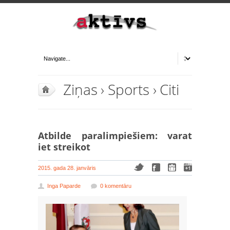
Ziņas
›
Sports
›
Citi
Atbilde paralimpiešiem: varat
iet streikot
2015. gada 28. janvāris
Inga Paparde
0 komentāru