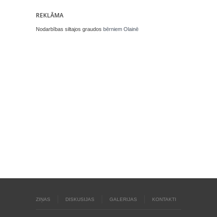
REKLĀMA
Nodarbības siltajos graudos
bērniem Olainē
ZIŅAS
DISKUSIJAS
GALERIJAS
KONTAKTI