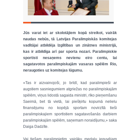
Jūs varat iet ar skolotājiem kopā streikot, vairāk
naudas nebūs, tā Latvijas Paralimpiskās komitejas
vadītājai atbildēja Izglītības un zinātnes ministrijā,
kas ir atbildīga arī par sporta nozari. Paralimpiskie
sportisti nesaņems nevienu eiro centu, lai
sagatavotos paralimpiskajām vasaras spēlēm Rio,
neraugoties uz komitejas lūgumu.
«Tas ir aizvainojoši, jo brīdī, kad paralimpieši ar
augstiem sasniegumiem atgriežas no paralimpiskajām
spēlēm, viņus lidostā sagaida ministri, rīko pieņemšanu
Saeimā, bet tā vietā, lai piešķirtu kopumā nelielu
finansējumu no kopējā sportam novirzītā tieši
paralimpiskajiem sportistiem sagatavošanās darbiem
paralimpiskajām spēlēm, saņemam noraidījumu,» saka
Daiga Dadzīte.
Vai tiešam paralimpietim, vairāku medaļu ieguvējam