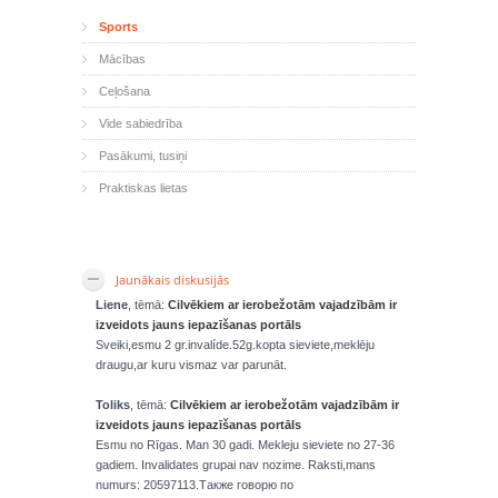
Sports
Mācības
Ceļošana
Vide sabiedrība
Pasākumi, tusiņi
Praktiskas lietas
Jaunākais diskusijās
Liene
, tēmā:
Cilvēkiem ar ierobežotām vajadzībām ir
izveidots jauns iepazīšanas portāls
Sveiki,esmu 2 gr.invalíde.52g.kopta sieviete,meklēju
draugu,ar kuru vismaz var parunāt.
Toliks
, tēmā:
Cilvēkiem ar ierobežotām vajadzībām ir
izveidots jauns iepazīšanas portāls
Esmu no Rīgas. Man 30 gadi. Mekleju sieviete no 27-36
gadiem. Invalidates grupai nav nozime. Raksti,mans
numurs: 20597113.Также говорю по