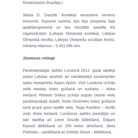
Riodežaneiro Brazīlijā,»
Stāsta D. Dadzīte. Komiteja nesaņēma nevienu
eirocentu. Kopumā summa, kas bija pieejama šajā
apakšprogrammā un kas rezultātā sadalīta trīs
organizācijām (Latvijas Olimpiskā komiteja, Latvijas
Olimpiskā vienība, Latvijas Olimpiešu sociālais fonds),
mērāma miljonos – 5 491 096 eiro.
Jānoturas reitingā
Paralimpiskajās spēlēs Londonā 2012. gadā startēja
astoņi Latvijas sportisti, arī vairākkārtējs paralimpisko
spēļu medaļnieks Aigars Apinis. Viņš Londonā izcīnīja
zelta medaļu lodes grūšanā un sudraba – diska
mešanā. Rihards Snikus izcīnīja augsto ceturto vietu
paralimpiskajā iejādē, Andis Ozolnieks lodes grūšanā
savā grupā guva septīto vietu, Taiga Kantāne – devīto
vietu diska mešanā. Londonas spēlēs piedalījās un
labi startēja arī Liene Gruzīte tāllēkšanā, Edgars
Kļaviņš tāllēkšanā un 200 metru skriešanā, Jānis
Plotnieks – peldēšanā un Dmitrijs Silovs – tāllēkšanā.