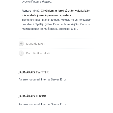
русски.Пишите,будем...
Renars
, tēmā:
Cilvēkiem ar ierobežotām vajadzībām
ir izveidots jauns iepazīšanas portāls
Esmu no Rīgas. Man ir 39 gadi. Meklēju no 25-40 gadiem
draudzeni. Spēlēju ģitāru. Esmu ar humorizjūtu. Klausos
mūziku daudz. Esmu šahists. Sportoju.Patīk...
Jaunākie raksti
Populārākie raksti
JAUNĀKAIS TWITTER
An error occured: Internal Server Error
JAUNĀKAIS FLICKR
An error occured: Internal Server Error