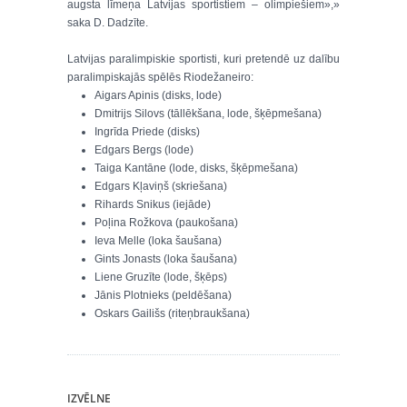
augsta līmeņa Latvijas sportistiem – olimpiešiem»,»
saka D. Dadzīte.
Latvijas paralimpiskie sportisti, kuri pretendē uz dalību
paralimpiskajās spēlēs Riodežaneiro:
Aigars Apinis (disks, lode)
Dmitrijs Silovs (tāllēkšana, lode, šķēpmešana)
Ingrīda Priede (disks)
Edgars Bergs (lode)
Taiga Kantāne (lode, disks, šķēpmešana)
Edgars Kļaviņš (skriešana)
Rihards Snikus (iejāde)
Poļina Rožkova (paukošana)
Ieva Melle (loka šaušana)
Gints Jonasts (loka šaušana)
Liene Gruzīte (lode, šķēps)
Jānis Plotnieks (peldēšana)
Oskars Gailišs (riteņbraukšana)
IZVĒLNE