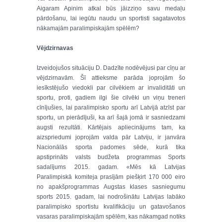
Aigaram Apinim atkal būs jāizziņo savu medaļu
pārdošanu, lai iegūtu naudu un sportisti sagatavotos
nākamajām paralimpiskajām spēlēm?
Vējdzirnavas
Izveidojušos situāciju D. Dadzīte nodēvējusi par cīņu ar
vējdzirnavām. Šī attieksme parāda joprojām šo
iesīkstējušo viedokli par cilvēkiem ar invaliditāti un
sportu, proti, gadiem ilgi šie cilvēki un viņu treneri
cīnījušies, lai paralimpisko sportu arī Latvijā atzīst par
sportu, un pierādījuši, ka arī šajā jomā ir sasniedzami
augsti rezultāti. Kārtējais apliecinājums tam, ka
aizspriedumi joprojām valda pār Latviju, ir janvāra
Nacionālās sporta padomes sēde, kurā tika
apstiprināts valsts budžeta programmas Sports
sadalījums 2015. gadam. «Mēs kā Latvijas
Paralimpiskā komiteja prasījām piešķirt 170 000 eiro
no apakšprogrammas Augstas klases sasniegumu
sports 2015. gadam, lai nodrošinātu Latvijas labāko
paralimpisko sportistu kvalifikāciju un gatavošanos
vasaras paralimpiskajām spēlēm, kas nākamgad notiks