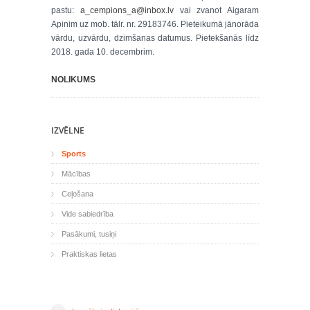
pastu:
a_cempions_a@inbox.lv
vai zvanot Aigaram
Apinim uz mob. tālr. nr. 29183746. Pieteikumā jānorāda
vārdu, uzvārdu, dzimšanas datumus. Pietekšanās līdz
2018. gada 10. decembrim.
NOLIKUMS
IZVĒLNE
Sports
Mācības
Ceļošana
Vide sabiedrība
Pasākumi, tusiņi
Praktiskas lietas