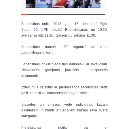
Sacensības notiks 2018. gada 15. decembrī, Rīgā,
Stabu 60 (LPK telpās) Reģistrēšanās no 10.30,
svēršanās līdz 11.20. Sacensību sākums 11.30.
Sacensības finansē LISF, organizē un vada
pauerliftinga sekcija.
Sacensībās drīkst piedalīties dalībnieki ar invaliditāti.
Neskaidrību gadījumā jāuzrāda apstiprinošs
dokuments.
Izdevumus saistītus ar piedalīšanos sacensībās sedz
paši sportisti vai komandējošā organizācija.
Sievietes un vīriešus vērtē individuāli, katram
dalīniekam ir atļauti 3 piegājieni katram savā svara
kategorijā.
Pieteikšanās notiks pa e-