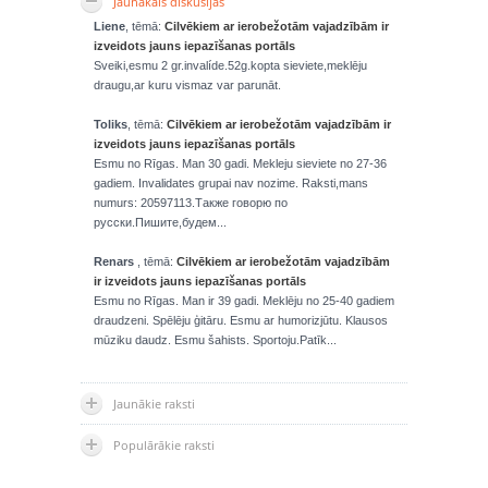
Jaunākais diskusijās
Liene
, tēmā:
Cilvēkiem ar ierobežotām vajadzībām ir
izveidots jauns iepazīšanas portāls
Sveiki,esmu 2 gr.invalíde.52g.kopta sieviete,meklēju
draugu,ar kuru vismaz var parunāt.
Toliks
, tēmā:
Cilvēkiem ar ierobežotām vajadzībām ir
izveidots jauns iepazīšanas portāls
Esmu no Rīgas. Man 30 gadi. Mekleju sieviete no 27-36
gadiem. Invalidates grupai nav nozime. Raksti,mans
numurs: 20597113.Также говорю по
русски.Пишите,будем...
Renars
, tēmā:
Cilvēkiem ar ierobežotām vajadzībām
ir izveidots jauns iepazīšanas portāls
Esmu no Rīgas. Man ir 39 gadi. Meklēju no 25-40 gadiem
draudzeni. Spēlēju ģitāru. Esmu ar humorizjūtu. Klausos
mūziku daudz. Esmu šahists. Sportoju.Patīk...
Jaunākie raksti
Populārākie raksti