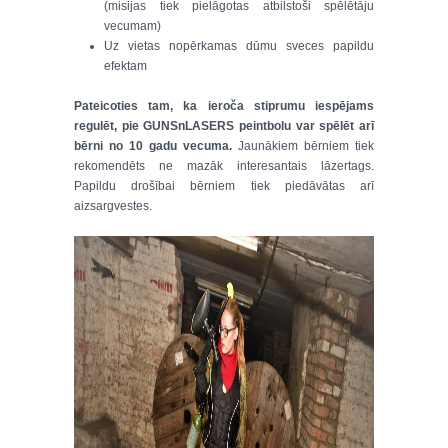
(misijas tiek pielāgotas atbilstoši spēlētāju
vecumam)
Uz vietas nopērkamas dūmu sveces papildu
efektam
Pateicoties tam, ka ieroča stiprumu iespējams
regulēt, pie GUNSnLASERS peintbolu var spēlēt arī
bērni no 10 gadu vecuma.
Jaunākiem bērniem tiek
rekomendēts ne mazāk interesantais lāzertags.
Papildu drošībai bērniem tiek piedāvātas arī
aizsargvestes.