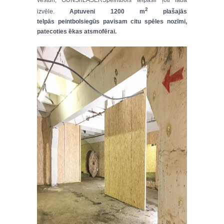
vēsturi, GUNSnLASERSpeintbols telpāsir ļoti laba
2
izvēle.
Aptuveni 1200 m
plašajās
telpās peintbolsiegūs pavisam citu spēles nozīmi,
patecoties ēkas atsmofērai.