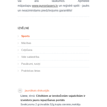
vai āra laukumos. Apmeklē
mājaslapu
www.gunsnlasers.lv
un reģistrē spēli - jautrs
un neaizmirstams piedzīvojums garantēts!
IZVĒLNE
Sports
Mācības
Ceļošana
Vide sabiedrība
Pasākumi, tusiņi
Praktiskas lietas
Jaunākais diskusijās
Liene
, tēmā:
Cilvēkiem ar ierobežotām vajadzībām ir
izveidots jauns iepazīšanas portāls
Sveiki,esmu 2 gr.invalíde.52g.kopta sieviete,meklēju