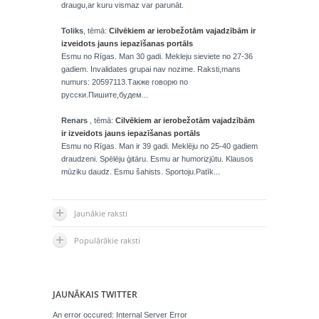
draugu,ar kuru vismaz var parunāt.
Toliks
, tēmā:
Cilvēkiem ar ierobežotām vajadzībām ir
izveidots jauns iepazīšanas portāls
Esmu no Rīgas. Man 30 gadi. Mekleju sieviete no 27-36
gadiem. Invalidates grupai nav nozime. Raksti,mans
numurs: 20597113.Также говорю по
русски.Пишите,будем...
Renars
, tēmā:
Cilvēkiem ar ierobežotām vajadzībām
ir izveidots jauns iepazīšanas portāls
Esmu no Rīgas. Man ir 39 gadi. Meklēju no 25-40 gadiem
draudzeni. Spēlēju ģitāru. Esmu ar humorizjūtu. Klausos
mūziku daudz. Esmu šahists. Sportoju.Patīk...
Jaunākie raksti
Populārākie raksti
JAUNĀKAIS TWITTER
An error occured: Internal Server Error