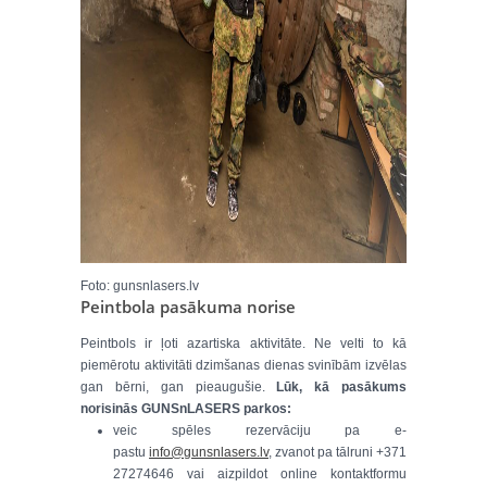
Foto: gunsnlasers.lv
Peintbola pasākuma norise
Peintbols ir ļoti azartiska aktivitāte. Ne velti to kā
piemērotu aktivitāti dzimšanas dienas svinībām izvēlas
gan bērni, gan pieaugušie.
Lūk, kā pasākums
norisinās GUNSnLASERS parkos:
veic spēles rezervāciju pa e-
pastu
info@gunsnlasers.lv
, zvanot pa tālruni +371
27274646 vai aizpildot online kontaktformu