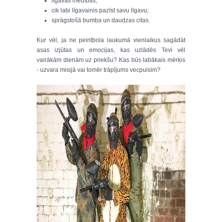
līgavas medības;
cik labi līgavainis pazīst savu līgavu;
sprāgstošā bumba un daudzas citas.
Kur vēl, ja ne peintbola laukumā vienlaikus sagādāt
asas izjūtas un emocijas, kas uzlādēs Tevi vēl
vairākām dienām uz priekšu? Kas būs labākais mērķis
- uzvara misijā vai tomēr trāpījums vecpuisim?