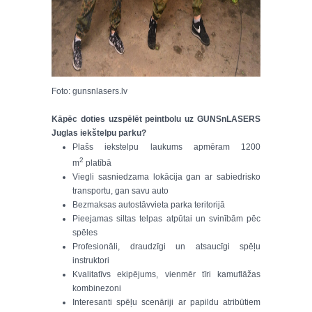
Foto: gunsnlasers.lv
Kāpēc doties uzspēlēt peintbolu uz GUNSnLASERS
Juglas iekštelpu parku?
Plašs iekstelpu laukums apmēram 1200
2
m
platībā
Viegli sasniedzama lokācija gan ar sabiedrisko
transportu, gan savu auto
Bezmaksas autostāvvieta parka teritorijā
Pieejamas siltas telpas atpūtai un svinībām pēc
spēles
Profesionāli, draudzīgi un atsaucīgi spēļu
instruktori
Kvalitatīvs ekipējums, vienmēr tīri kamuflāžas
kombinezoni
Interesanti spēļu scenāriji ar papildu atribūtiem