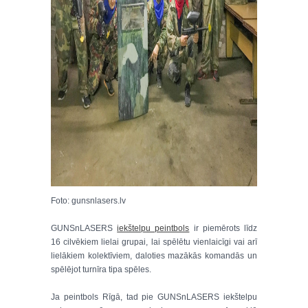
Foto: gunsnlasers.lv
GUNSnLASERS
iekštelpu peintbols
ir piemērots līdz
16 cilvēkiem lielai grupai, lai spēlētu vienlaicīgi vai arī
lielākiem kolektīviem, daloties mazākās komandās un
spēlējot turnīra tipa spēles.
Ja peintbols Rīgā, tad pie GUNSnLASERS iekštelpu