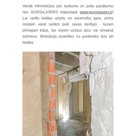
Vairāk informācijas par laukumu un pašu pasākumu
lasi GUNSnLASERS mājaslapā
www.gunsnlasers.lv
!
Lai radītu lielāku azartu un sacensību garu, pirms
misijām varat sarīkot paši savas derības - kuram
pirmajam trāpa, tas visiem uzsauc picu vai izmaksā
dzērienu. Motivācija izvairīties no pretinieka būs vēl
lielāka.