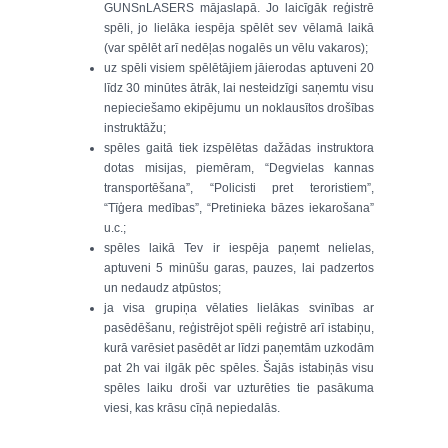
GUNSnLASERS mājaslapā. Jo laicīgāk reģistrē
spēli, jo lielāka iespēja spēlēt sev vēlamā laikā
(var spēlēt arī nedēļas nogalēs un vēlu vakaros);
uz spēli visiem spēlētājiem jāierodas aptuveni 20
līdz 30 minūtes ātrāk, lai nesteidzīgi saņemtu visu
nepieciešamo ekipējumu un noklausītos drošības
instruktāžu;
spēles gaitā tiek izspēlētas dažādas instruktora
dotas misijas, piemēram, “Degvielas kannas
transportēšana”, “Policisti pret teroristiem”,
“Tīģera medības”, “Pretinieka bāzes iekarošana”
u.c.;
spēles laikā Tev ir iespēja paņemt nelielas,
aptuveni 5 minūšu garas, pauzes, lai padzertos
un nedaudz atpūstos;
ja visa grupiņa vēlaties lielākas svinības ar
pasēdēšanu, reģistrējot spēli reģistrē arī istabiņu,
kurā varēsiet pasēdēt ar līdzi paņemtām uzkodām
pat 2h vai ilgāk pēc spēles. Šajās istabiņās visu
spēles laiku droši var uzturēties tie pasākuma
viesi, kas krāsu cīņā nepiedalās.