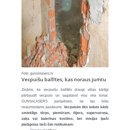
Foto: gunsnlasers.lv
Vecpuišu ballītes, kas noraus jumtu
Zināms, ka vecpuišu ballītēs draugi vēlas kārtīgi
pārbaudīt vecpuisi un sagatavot viņu vīra lomai.
GUNSnLASERS parūpēsies, lai tas būtu
neaizmirstams pasākums.
Vecpuisim tiks iedots kāds
smieklīgs tērps, piemēram, tīģera, supervaroņa,
zaķa vai balerīnas kostīms, bet misijas īpaši
pielāgotas tieši šim notikumam: