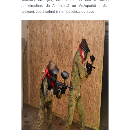
vairākās lokācijās, taču katrai no tām ir savas
priekšrocības. Ja Andrejostā un Mežaparkā ir āra
laukumi, Juglā šobrīd ir vienīgā iekštelpu trase.