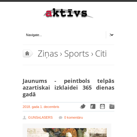
Ziņas
›
Sports
›
Citi
Jaunums - peintbols telpās
azartiskai izklaidei 365 dienas
gadā
2018. gada 1. decembris
GUNSnLASERS
0 komentāru