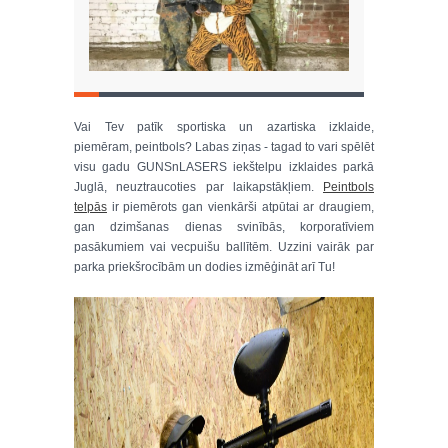
Vai Tev patīk sportiska un azartiska izklaide,
piemēram, peintbols? Labas ziņas - tagad to vari spēlēt
visu gadu GUNSnLASERS iekštelpu izklaides parkā
Juglā, neuztraucoties par laikapstākļiem.
Peintbols
telpās
ir piemērots gan vienkārši atpūtai ar draugiem,
gan dzimšanas dienas svinībās, korporatīviem
pasākumiem vai vecpuišu ballītēm. Uzzini vairāk par
parka priekšrocībām un dodies izmēģināt arī Tu!