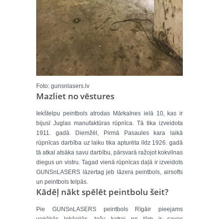
Foto: gunsnlasers.lv
Mazliet no vēstures
Iekštelpu peintbols atrodas Mārkalnes ielā 10, kas ir
bijusī Juglas manufaktūras rūpnīca. Tā tika izveidota
1911. gadā. Diemžēl, Pirmā Pasaules kara laikā
rūpnīcas darbība uz laiku tika apturēta līdz 1926. gadā
tā atkal atsāka savu darbību, pārsvarā ražojot kokvilnas
diegus un vistru. Tagad vienā rūpnīcas daļā ir izveidots
GUNSnLASERS lāzertag jeb lāzera peintbols, airsofts
un peintbols telpās.
Kādēļ nākt spēlēt peintbolu šeit?
Pie GUNSnLASERS peintbols Rīgāir pieejams