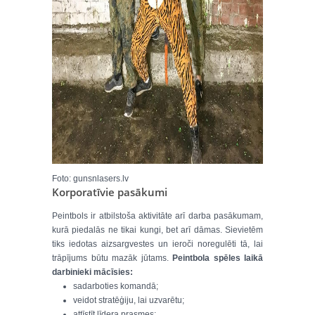
Foto: gunsnlasers.lv
Korporatīvie pasākumi
Peintbols ir atbilstoša aktivitāte arī darba pasākumam,
kurā piedalās ne tikai kungi, bet arī dāmas. Sievietēm
tiks iedotas aizsargvestes un ieroči noregulēti tā, lai
trāpījums būtu mazāk jūtams.
Peintbola spēles laikā
darbinieki mācīsies:
sadarboties komandā;
veidot stratēģiju, lai uzvarētu;
attīstīt līdera prasmes;