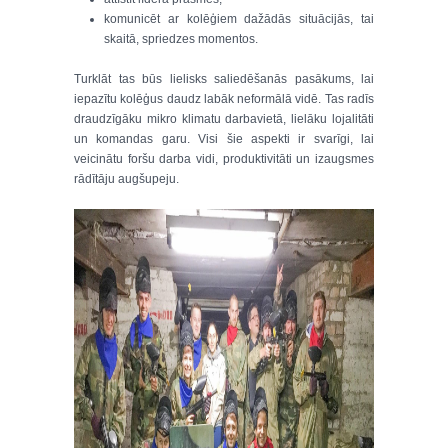
komunicēt ar kolēģiem dažādās situācijās, tai
skaitā, spriedzes momentos.
Turklāt tas būs lielisks saliedēšanās pasākums, lai
iepazītu kolēģus daudz labāk neformālā vidē. Tas radīs
draudzīgāku mikro klimatu darbavietā, lielāku lojalitāti
un komandas garu. Visi šie aspekti ir svarīgi, lai
veicinātu foršu darba vidi, produktivitāti un izaugsmes
rādītāju augšupeju.