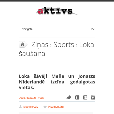
Ziņas
›
Sports
›
Loka
šaušana
Loka šāvēji Melle un Jonasts
Nīderlandē izcīna godalgotas
vietas.
2015. gada 26. maijs
lpkomiteja.lv
0 komentāru