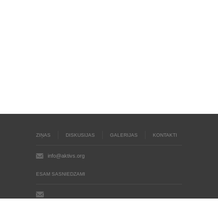
ZIŅAS
DISKUSIJAS
GALERIJAS
KONTAKTI
info@aktivs.org
ESAM SASNIEDZAMI