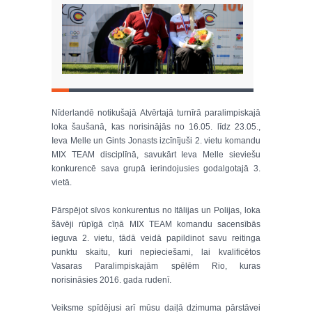
Nīderlandē notikušajā Atvērtajā turnīrā paralimpiskajā
loka šaušanā, kas norisinājās no 16.05. līdz 23.05.,
Ieva Melle un Gints Jonasts izcīnījuši 2. vietu komandu
MIX TEAM disciplīnā, savukārt Ieva Melle sieviešu
konkurencē sava grupā ierindojusies godalgotajā 3.
vietā.
Pārspējot sīvos konkurentus no Itālijas un Polijas, loka
šāvēji rūpīgā cīņā MIX TEAM komandu sacensībās
ieguva 2. vietu, tādā veidā papildinot savu reitinga
punktu skaitu, kuri nepieciešami, lai kvalificētos
Vasaras Paralimpiskajām spēlēm Rio, kuras
norisināsies 2016. gada rudenī.
Veiksme spīdējusi arī mūsu daiļā dzimuma pārstāvei