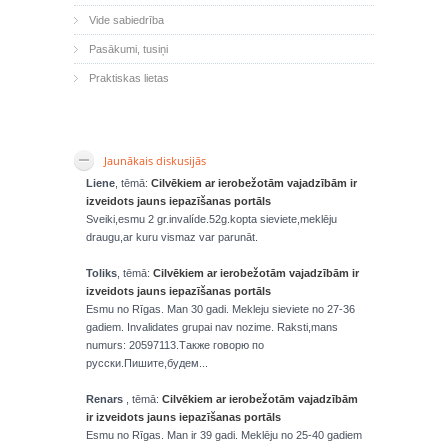
Vide sabiedrība
Pasākumi, tusiņi
Praktiskas lietas
Jaunākais diskusijās
Liene
, tēmā:
Cilvēkiem ar ierobežotām vajadzībām ir
izveidots jauns iepazīšanas portāls
Sveiki,esmu 2 gr.invalíde.52g.kopta sieviete,meklēju
draugu,ar kuru vismaz var parunāt.
Toliks
, tēmā:
Cilvēkiem ar ierobežotām vajadzībām ir
izveidots jauns iepazīšanas portāls
Esmu no Rīgas. Man 30 gadi. Mekleju sieviete no 27-36
gadiem. Invalidates grupai nav nozime. Raksti,mans
numurs: 20597113.Также говорю по
русски.Пишите,будем...
Renars
, tēmā:
Cilvēkiem ar ierobežotām vajadzībām
ir izveidots jauns iepazīšanas portāls
Esmu no Rīgas. Man ir 39 gadi. Meklēju no 25-40 gadiem