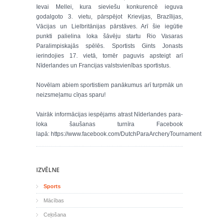
Ievai Mellei, kura sieviešu konkurencē ieguva
godalgoto 3. vietu, pārspējot Krievijas, Brazīlijas,
Vācijas un Lielbritānijas pārstāves. Arī šie iegūtie
punkti palielina loka šāvēju startu Rio Vasaras
Paralimpiskajās spēlēs. Sportists Gints Jonasts
ierindojies 17. vietā, tomēr paguvis apsteigt arī
Nīderlandes un Francijas valstsvienības sportistus.
Novēlam abiem sportistiem panākumus arī turpmāk un
neizsmeļamu cīņas sparu!
Vairāk informācijas iespējams atrast Nīderlandes para-
loka šaušanas turnīra Facebook
lapā: https://www.facebook.com/DutchParaArcheryTournament
IZVĒLNE
Sports
Mācības
Ceļošana