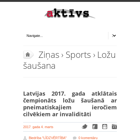
Ziņas
›
Sports
›
Ložu
šaušana
Latvijas 2017. gada atklātais
čempionāts ložu šaušanā ar
pneimatiskajiem ieročiem
cilvēkiem ar invaliditāti
2017. gada 4. marts
Biedrība "LĪDZVĒRTĪBA"
0 komentāru