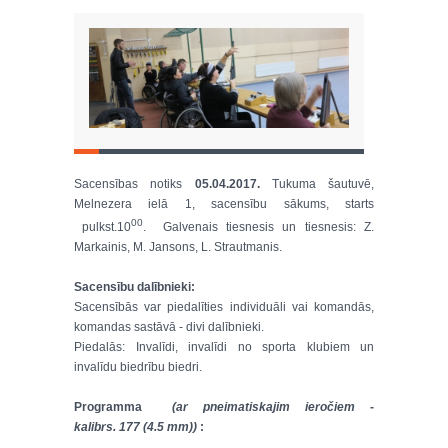
Sacensības notiks
05.04.2017.
Tukuma šautuvē,
Melnezera ielā 1, sacensību sākums, starts
00
pulkst.10
. Galvenais tiesnesis un tiesnesis: Z.
Markainis, M. Jansons, L. Strautmanis.
Sacensību dalībnieki:
Sacensībās var piedalīties individuāli vai komandās,
komandas sastāvā - divi dalībnieki.
Piedalās: Invalīdi, invalīdi no sporta klubiem un
invalīdu biedrību biedri.
Programma
(ar pneimatiskajim ieročiem -
kalibrs
.
177
(
4.5 mm
))
: