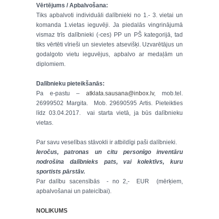
Vērtējums / Apbalvošana:
Tiks apbalvoti individuāli dalībnieki no 1.- 3. vietai un
komanda 1.vietas ieguvēji. Ja piedalās vingrinājumā
vismaz trīs dalībnieki (-ces) PP un PŠ kategorijā, tad
tiks vērtēti vīrieši un sievietes atsevišķi. Uzvarētājus un
godalgoto vietu ieguvējus, apbalvo ar medaļām un
diplomiem.
Dalībnieku pieteikšanās:
Pa e-pastu –
atklata.sausana@inbox.lv
, mob.tel.
26999502 Margita. Mob. 29690595 Artis. Pieteikties
līdz 03.04.2017. vai starta vietā, ja būs dalībnieku
vietas.
Par savu veselības stāvokli ir atbildīgi paši dalībnieki.
Ieročus, patronas un citu personīgo inventāru
nodrošina dalībnieks pats, vai kolektīvs, kuru
sportists pārstāv.
Par dalību sacensībās - no 2,- EUR (mērķiem,
apbalvošanai un pateicībai).
NOLIKUMS