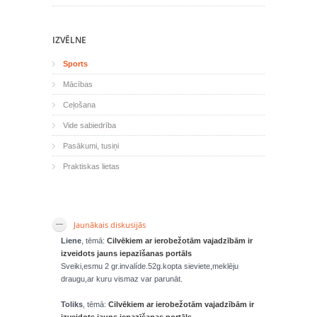
IZVĒLNE
Sports
Mācības
Ceļošana
Vide sabiedrība
Pasākumi, tusiņi
Praktiskas lietas
Jaunākais diskusijās
Liene
, tēmā:
Cilvēkiem ar ierobežotām vajadzībām ir
izveidots jauns iepazīšanas portāls
Sveiki,esmu 2 gr.invalíde.52g.kopta sieviete,meklēju
draugu,ar kuru vismaz var parunāt.
Toliks
, tēmā:
Cilvēkiem ar ierobežotām vajadzībām ir