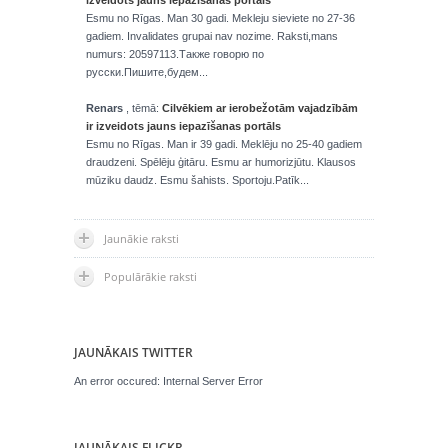
izveidots jauns iepazīšanas portāls
Esmu no Rīgas. Man 30 gadi. Mekleju sieviete no 27-36
gadiem. Invalidates grupai nav nozime. Raksti,mans
numurs: 20597113.Также говорю по
русски.Пишите,будем...
Renars
, tēmā:
Cilvēkiem ar ierobežotām vajadzībām
ir izveidots jauns iepazīšanas portāls
Esmu no Rīgas. Man ir 39 gadi. Meklēju no 25-40 gadiem
draudzeni. Spēlēju ģitāru. Esmu ar humorizjūtu. Klausos
mūziku daudz. Esmu šahists. Sportoju.Patīk...
Jaunākie raksti
Populārākie raksti
JAUNĀKAIS TWITTER
An error occured: Internal Server Error
JAUNĀKAIS FLICKR