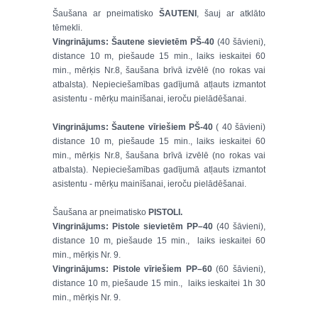
Šaušana ar pneimatisko
ŠAUTENI
, šauj ar atklāto
tēmekli.
Vingrinājums: Šautene sievietēm PŠ-40
(40 šāvieni),
distance 10 m, piešaude 15 min., laiks ieskaitei 60
min., mērķis Nr.8, šaušana brīvā izvēlē (no rokas vai
atbalsta). Nepieciešamības gadījumā atļauts izmantot
asistentu - mērķu mainīšanai, ieroču pielādēšanai.
Vingrinājums: Šautene vīriešiem PŠ-40
( 40 šāvieni)
distance 10 m, piešaude 15 min., laiks ieskaitei 60
min., mērķis Nr.8, šaušana brīvā izvēlē (no rokas vai
atbalsta). Nepieciešamības gadījumā atļauts izmantot
asistentu - mērķu mainīšanai, ieroču pielādēšanai.
Šaušana ar pneimatisko
PISTOLI.
Vingrinājums: Pistole sievietēm PP–40
(40 šāvieni),
distance 10 m, piešaude 15 min., laiks ieskaitei 60
min., mērķis Nr. 9.
Vingrinājums: Pistole vīriešiem PP–60
(60 šāvieni),
distance 10 m, piešaude 15 min., laiks ieskaitei 1h 30
min., mērķis Nr. 9.