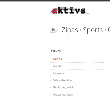
Ziņas
›
Sports
›
IZVĒLNE
Sports
Mācības
Ceļošana
Vide sabiedrība
Pasākumi, tusiņi
Praktiskas lietas