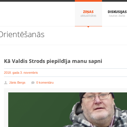
ZIŅAS
DISKUSIJAS
Orientēšanās
Kā Valdis Strods piepildīja manu sapni
2018. gada 3. novembris
Jānis Bergs
0 komentāru