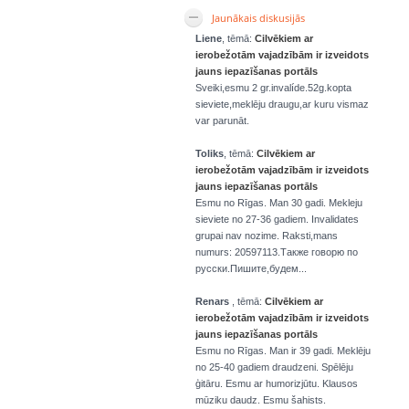
Jaunākais diskusijās
Liene
, tēmā:
Cilvēkiem ar
ierobežotām vajadzībām ir izveidots
jauns iepazīšanas portāls
Sveiki,esmu 2 gr.invalíde.52g.kopta
sieviete,meklēju draugu,ar kuru vismaz
var parunāt.
Toliks
, tēmā:
Cilvēkiem ar
ierobežotām vajadzībām ir izveidots
jauns iepazīšanas portāls
Esmu no Rīgas. Man 30 gadi. Mekleju
sieviete no 27-36 gadiem. Invalidates
grupai nav nozime. Raksti,mans
numurs: 20597113.Также говорю по
русски.Пишите,будем...
Renars
, tēmā:
Cilvēkiem ar
ierobežotām vajadzībām ir izveidots
jauns iepazīšanas portāls
Esmu no Rīgas. Man ir 39 gadi. Meklēju
no 25-40 gadiem draudzeni. Spēlēju
ģitāru. Esmu ar humorizjūtu. Klausos
mūziku daudz. Esmu šahists.