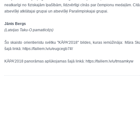
neatkarīgi no fiziskajām īpašībām, līdzvērtīgi cīnās par čempionu medaļām. Citā
atsevišķi atklātajai grupai un atsevišķi Paralimpiskajai grupai.
Jānis Bergs
(Latvijas Taku-O pamatlicējs)
Šo skaisto orientieristu svētku "KĀPA'2018" bildes, kuras iemūžināja: Māra S
šajā linkā: https://failiem.lv/u/eugcegb7#/
KĀPA’2018 panorāmas aplūkojamas šajā linkā: https://failiem.lv/u/tmsamkyw