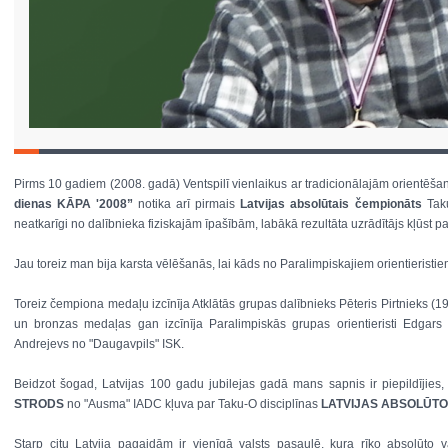
Pirms 10 gadiem (2008. gadā) Ventspilī vienlaikus ar tradicionālajām orientēš
dienas KĀPA '2008”
notika arī pirmais
Latvijas absolūtais čempionāts
Tak
neatkarīgi no dalībnieka fiziskajām īpašībām, labākā rezultāta uzrādītājs kļūst p
Jau toreiz man bija karsta vēlēšanās, lai kāds no Paralimpiskajiem orientieristi
Toreiz čempiona medaļu izcīnīja Atklātās grupas dalībnieks Pēteris Pirtnieks 
un bronzas medaļas gan izcīnīja Paralimpiskās grupas orientieristi Edgar
Andrejevs no "Daugavpils" ISK.
Beidzot šogad, Latvijas 100 gadu jubilejas gadā mans sapnis ir piepildījies
STRODS
no "Ausma" IADC kļuva par Taku-O disciplīnas
LATVIJAS ABSOLŪT
Starp citu Latvija pagaidām ir vienīgā valsts pasaulē, kura rīko absolūto v