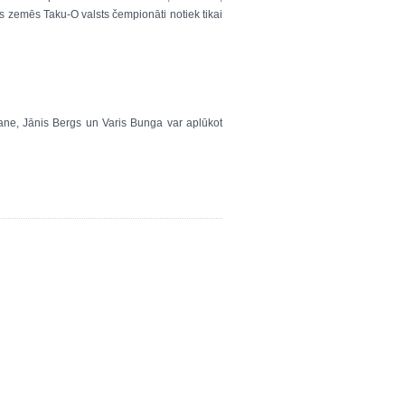
s zemēs Taku-O valsts čempionāti notiek tikai
kane, Jānis Bergs un Varis Bunga var aplūkot