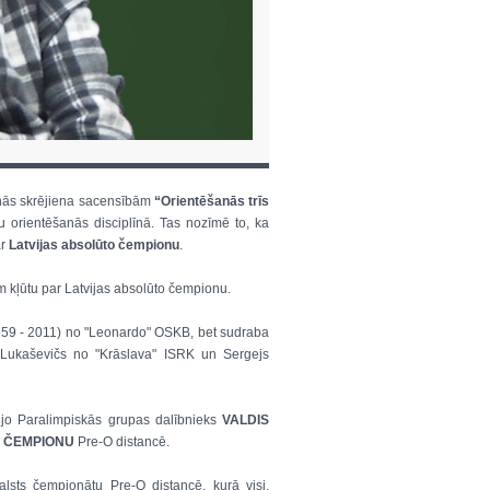
anās skrējiena sacensībām
“Orientēšanās trīs
u orientēšanās disciplīnā. Tas nozīmē to, ka
ar
Latvijas absolūto čempionu
.
em kļūtu par Latvijas absolūto čempionu.
(1959 - 2011) no "Leonardo" OSKB, bet sudraba
s Lukaševičs no "Krāslava" ISRK un Sergejs
, jo Paralimpiskās grupas dalībnieks
VALDIS
O ČEMPIONU
Pre-O distancē.
alsts čempionātu Pre-O distancē, kurā visi,