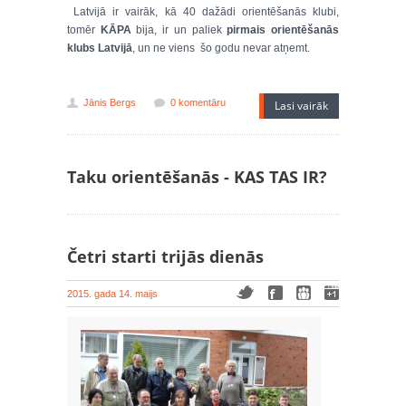
Latvijā ir vairāk, kā 40 dažādi orientēšanās klubi,
tomēr
KĀPA
bija, ir un paliek
pirmais orientēšanās
klubs Latvijā
, un ne viens šo godu nevar atņemt.
Jānis Bergs
0 komentāru
Lasi vairāk
Taku orientēšanās - KAS TAS IR?
Četri starti trijās dienās
2015. gada 14. maijs