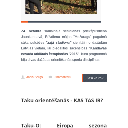
24. oktobra
saulainajā sestdienas priekšpusdienā
Jaunkandavā, Brīvdienu mājas "Mežarags" pagalmā
sāka pulcēties
"zaļā stadiona"
cienītāji no dažādām
Latvijas vietām, lai piedalītos sacensībās
"Kandavas
novada atklātais čempionāts '2015"
, kuru programmā
bija divas dažādas orientēšanās sporta disciplīnas.
Jānis Bergs
0 komentāru
Lasi vairāk
Taku orientēšanās - KAS TAS IR?
Taku-O: Eiropā sezona