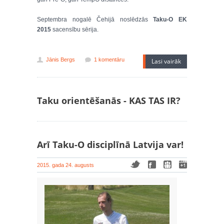
Septembra nogalē Čehijā noslēdzās
Taku-O EK
2015
sacensību sērija.
Jānis Bergs
1 komentāru
Lasi vairāk
Taku orientēšanās - KAS TAS IR?
Arī Taku-O disciplīnā Latvija var!
2015. gada 24. augusts