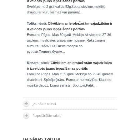
izveidots jauns iepazīšanas portāls
Sveiki,esmu 2 gr.invalíde.52g.kopta sieviete,meklēju
draugu,ar kuru vismaz var parunāt.
Toliks
, tēmā:
Cilvēkiem ar ierobežotām vajadzībām ir
izveidots jauns iepazīšanas portāls
Esmu no Rīgas. Man 30 gadi. Mekleju sieviete no 27-36
gadiem. Invalidates grupai nav nozime. Raksti,mans
numurs: 20597113.Также говорю по
русски.Пишите,будем...
Renars
, tēmā:
Cilvēkiem ar ierobežotām vajadzībām
ir izveidots jauns iepazīšanas portāls
Esmu no Rīgas. Man ir 39 gadi. Meklēju no 25-40 gadiem
draudzeni. Spēlēju ģitāru. Esmu ar humorizjūtu. Klausos
mūziku daudz. Esmu šahists. Sportoju.Patīk...
Jaunākie raksti
Populārākie raksti
JAUNĀKAIS TWITTER