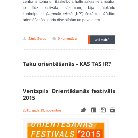
centra teritorijā un Basketbola hallē sākās liela rosība,
jo līdz festivāla sākumam, bija jāiekārto
kontrolpunkti
(turpmāk tekstā „
KP
”)
četrām, dažādām
orientēšanās sporta disciplīnām un paveidiem.
Jānis Bergs
0 komentāru
Lasi vairāk
Taku orientēšanās - KAS TAS IR?
Ventspils Orientēšanās festivāls
2015
2015. gada 13. novembris