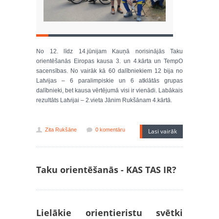
No 12. līdz 14.jūnijam Kauņā norisinājās Taku
orientēšanās Eiropas kausa 3. un 4.kārta un TempO
sacensības. No vairāk kā 60 dalībniekiem 12 bija no
Latvijas – 6 paralimpiskie un 6 atklātās grupas
dalībnieki, bet kausa vērtējumā visi ir vienādi. Labākais
rezultāts Latvijai – 2.vieta Jānim Rukšānam 4.kārtā.
Zita Rukšāne
0 komentāru
Lasi vairāk
Taku orientēšanās - KAS TAS IR?
Lielākie orientieristu svētki