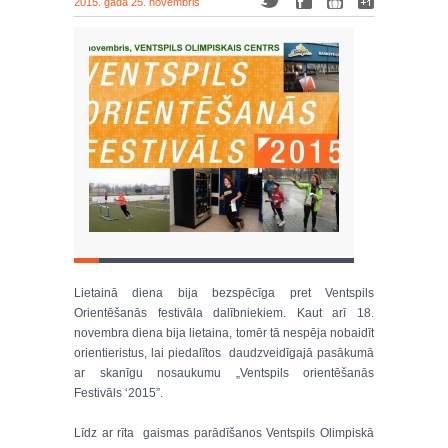
2015. gada 25. novembris
Lietainā diena bija bezspēcīga pret Ventspils
Orientēšanās festivāla dalībniekiem. Kaut arī 18.
novembra diena bija lietaina, tomēr tā nespēja nobaidīt
orientieristus, lai piedalītos daudzveidīgajā pasākumā
ar skanīgu nosaukumu „Ventspils orientēšanās
Festivāls ‘2015”.
Līdz ar rīta gaismas parādīšanos Ventspils Olimpiskā