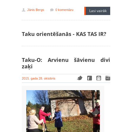
Jānis Bergs
0 komentāru
Lasi vairāk
Taku orientēšanās - KAS TAS IR?
Taku-O: Arvienu šāvienu divi
zaķi
2015. gada 28. oktobris