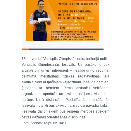
18. novembrī Ventspils Olimpiskā centra teritorijā notiks
Ventspils Orientēšanās festivāls. Uz pasākumu tiek
aicināti pilnīgi visi interesenti – neatkarīgi no vecuma,
dzimuma, meistarības, fiziskās sagatavotības, tajā
skaitā cilvēki ar īpašajām vajadzībām. Īpaši gaidām arī
ģimenes ar bērniem. Pirms distanču veikšanas
organizatori apmācīs un izskaidros jums visu, kas
darāms katrā distancē. Piedalīšanās orientēšanās
festivālā noteikti būs aktīvi un aizraujoši pavadīts laiks.
Festivāla dalībniekiem būs iespēja mēroties spēkiem
četrās dažadās orientēšanās disciplīnās:
Foto; Sprinta; Telpu un Taku.