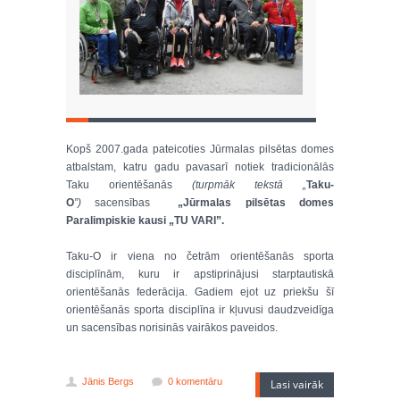
Kopš 2007.gada pateicoties Jūrmalas pilsētas domes
atbalstam, katru gadu pavasarī notiek tradicionālās
Taku orientēšanās
(turpmāk tekstā „
Taku-
O
”)
sacensības
„Jūrmalas pilsētas domes
Paralimpiskie kausi „TU VARI”.
Taku-O ir viena no četrām orientēšanās sporta
disciplīnām, kuru ir apstiprinājusi starptautiskā
orientēšanās federācija. Gadiem ejot uz priekšu šī
orientēšanās sporta disciplīna ir kļuvusi daudzveidīga
un sacensības norisinās vairākos paveidos.
Jānis Bergs
0 komentāru
Lasi vairāk