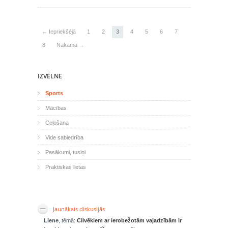
← Iepriekšējā
1
2
3
4
5
6
7
8
Nākamā →
IZVĒLNE
Sports
Mācības
Ceļošana
Vide sabiedrība
Pasākumi, tusiņi
Praktiskas lietas
Jaunākais diskusijās
Liene
, tēmā:
Cilvēkiem ar ierobežotām vajadzībām ir