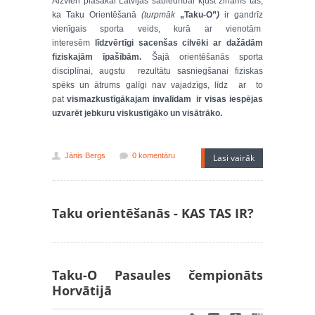
Aizvien plašākai Latvijas sabiedrībai kļūst zināms tas,
ka Taku Orientēšanā
(turpmāk
„Taku-O”
)
ir gandrīz
vienīgais sporta veids, kurā ar vienotām
interesēm
līdzvērtīgi sacenšas cilvēki ar dažādām
fiziskajām īpašībām.
Šajā orientēšanās sporta
disciplīnai, augstu rezultātu sasniegšanai fiziskas
spēks un ātrums galīgi nav vajadzīgs, līdz ar to
pat
vismazkustīgākajam invalīdam ir visas iespējas
uzvarēt jebkuru viskustīgāko un visātrāko.
Jānis Bergs
0 komentāru
Lasi vairāk
Taku orientēšanās - KAS TAS IR?
Taku-O Pasaules čempionāts
Horvātijā