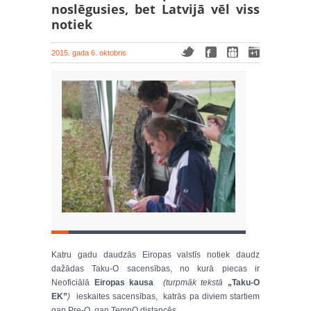
noslēgusies, bet Latvijā vēl viss
notiek
2015. gada 6. oktobris
Katru gadu daudzās Eiropas valstīs notiek daudz
dažādas Taku-O sacensības, no kurā piecas ir
Neoficiālā
Eiropas kausa
(turpmāk tekstā
„Taku-O
EK”
)
ieskaites sacensības, katrās pa diviem startiem
gan Pre-O, gan TempO distancēs.