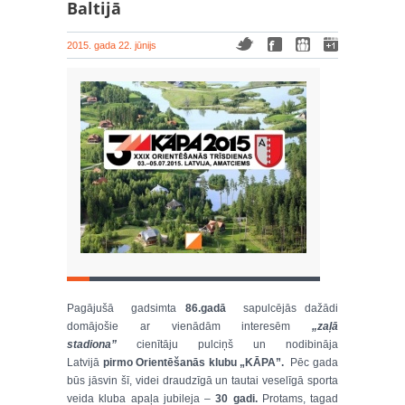
Baltijā
2015. gada 22. jūnijs
Pagājušā gadsimta
86.gadā
sapulcējās dažādi
domājošie ar vienādām interesēm
„zaļā
stadiona”
cienītāju pulciņš un nodibināja
Latvijā
pirmo
Orientēšanās klubu „KĀPA”
.
Pēc gada
būs jāsvin šī, videi draudzīgā un tautai veselīgā sporta
veida kluba apaļa jubileja –
30 gadi.
Protams, tagad