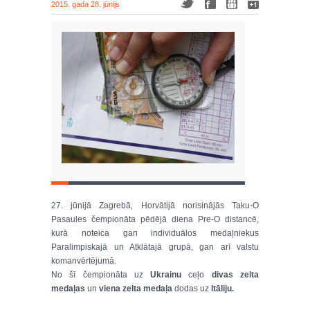
2015. gada 28. jūnijs
27. jūnijā Zagrebā, Horvātijā norisinājās Taku-O
Pasaules čempionāta pēdējā diena Pre-O distancē,
kurā noteica gan individuālos medaļniekus
Paralimpiskajā un Atklātajā grupā, gan arī valstu
komanvērtējumā.
No šī čempionāta uz
Ukrainu
ceļo
divas zelta
medaļas
un
viena zelta medaļa
dodas uz
Itāliju.