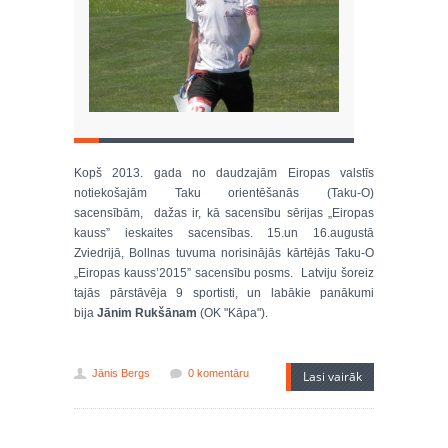
Kopš 2013. gada no daudzajām Eiropas valstīs
notiekošajām Taku orientēšanās (Taku-O)
sacensībām, dažas ir, kā sacensību sērijas „Eiropas
kauss” ieskaites sacensības. 15.un 16.augustā
Zviedrijā, Bollnas tuvuma norisinājās kārtējās Taku-O
„Eiropas kauss’2015” sacensību posms. Latviju šoreiz
tajās pārstāvēja 9 sportisti, un labākie panākumi
bija
Jānim Rukšānam
(OK "Kāpa").
Jānis Bergs
0 komentāru
Lasi vairāk