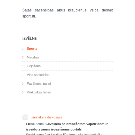
Šajās sacensībās abus braucienus veica desmit
sportisti.
IZVĒLNE
Sports
Mācības
Ceļošana
Vide sabiedrība
Pasākumi, tusiņi
Praktiskas lietas
Jaunākais diskusijās
Liene
, tēmā:
Cilvēkiem ar ierobežotām vajadzībām ir
izveidots jauns iepazīšanas portāls
Sveiki,esmu 2 gr.invalíde.52g.kopta sieviete,meklēju