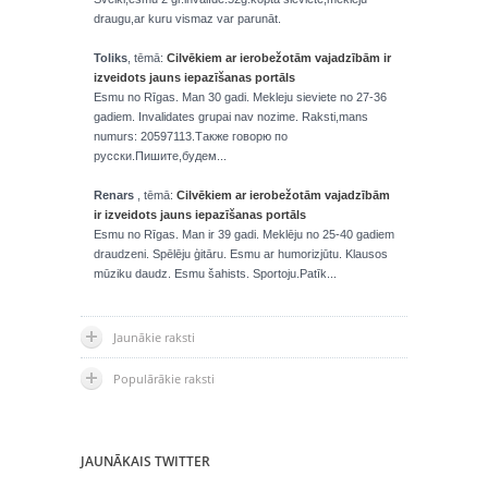
draugu,ar kuru vismaz var parunāt.
Toliks
, tēmā:
Cilvēkiem ar ierobežotām vajadzībām ir
izveidots jauns iepazīšanas portāls
Esmu no Rīgas. Man 30 gadi. Mekleju sieviete no 27-36
gadiem. Invalidates grupai nav nozime. Raksti,mans
numurs: 20597113.Также говорю по
русски.Пишите,будем...
Renars
, tēmā:
Cilvēkiem ar ierobežotām vajadzībām
ir izveidots jauns iepazīšanas portāls
Esmu no Rīgas. Man ir 39 gadi. Meklēju no 25-40 gadiem
draudzeni. Spēlēju ģitāru. Esmu ar humorizjūtu. Klausos
mūziku daudz. Esmu šahists. Sportoju.Patīk...
Jaunākie raksti
Populārākie raksti
JAUNĀKAIS TWITTER