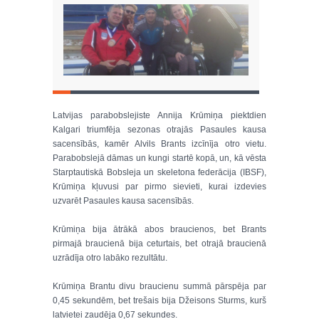
Latvijas parabobslejiste Annija Krūmiņa piektdien
Kalgari triumfēja sezonas otrajās Pasaules kausa
sacensībās, kamēr Alvils Brants izcīnīja otro vietu.
Parabobslejā dāmas un kungi startē kopā, un, kā vēsta
Starptautiskā Bobsleja un skeletona federācija (IBSF),
Krūmiņa kļuvusi par pirmo sievieti, kurai izdevies
uzvarēt Pasaules kausa sacensībās.
Krūmiņa bija ātrākā abos braucienos, bet Brants
pirmajā braucienā bija ceturtais, bet otrajā braucienā
uzrādīja otro labāko rezultātu.
Krūmiņa Brantu divu braucienu summā pārspēja par
0,45 sekundēm, bet trešais bija Džeisons Sturms, kurš
latvietei zaudēja 0,67 sekundes.