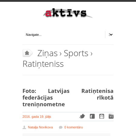
Ziņas
›
Sports
›
Ratiņteniss
Foto: Latvijas Ratiņtenisa
federācijas rīkotā
treniņnometne
2016. gada 19. jūlijs
Natalja Novikova
0 komentāru