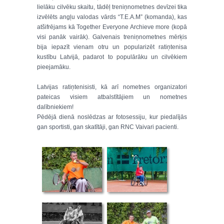
lielāku cilvēku skaitu, tādēļ treniņnometnes devīzei tika
izvēlēts angļu valodas vārds “T.E.A.M” (komanda), kas
atšifrējams kā Together Everyone Archieve more (kopā
visi panāk vairāk). Galvenais treniņnometnes mērķis
bija iepazīt vienam otru un popularizēt ratiņtenisa
kustību Latvijā, padarot to populārāku un cilvēkiem
pieejamāku.
Latvijas ratiņtenisisti, kā arī nometnes organizatori
pateicas visiem atbalstītājiem un nometnes
dalībniekiem!
Pēdējā dienā noslēdzas ar fotosessiju, kur piedalījās
gan sportisti, gan skatītāji, gan RNC Vaivari pacienti.