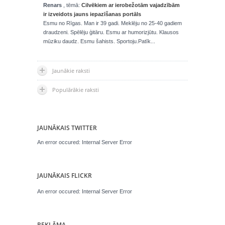
Renars
, tēmā:
Cilvēkiem ar ierobežotām vajadzībām
ir izveidots jauns iepazīšanas portāls
Esmu no Rīgas. Man ir 39 gadi. Meklēju no 25-40 gadiem
draudzeni. Spēlēju ģitāru. Esmu ar humorizjūtu. Klausos
mūziku daudz. Esmu šahists. Sportoju.Patīk...
Jaunākie raksti
Populārākie raksti
JAUNĀKAIS TWITTER
An error occured: Internal Server Error
JAUNĀKAIS FLICKR
An error occured: Internal Server Error
REKLĀMA