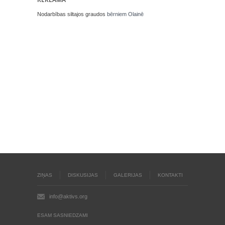
Nodarbības siltajos graudos
bērniem Olainē
ZIŅAS
DISKUSIJAS
GALERIJAS
KONTAKTI
info@aktivs.org
ESAM SASNIEDZAMI