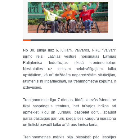
No 30. jūnija līdz 6. jūlijam, Vaivaros, NRC “Vaivari”
pirmo reizi Latvijas vēsturē norisinājās Latvijas
Ratiņtenisa federācijas rīkotā treniņnometne.
Neskatoties uz tenisam nelabvēlīgajiem laika
apstākļiem, kā arī dažādām neparedzētām situācijām,
ratiņtenisisti ir pārliecināti, ka treniņnometne kopumā ir
izdevusies.
Treniņnometne ilga 7 dienas, tādēļ izdevās īstenot ne
tikai saspringtus treniņus, bet brīvajos brīžos arī
apmeklēt Rīgu un Jūrmalu, paspēlēt golfu, izbaudīt
garas pastaigas gar jūru, piedalīties Kauguru maratonā
un lieliski pavadīt laiku arī ārpus tenisa korta.
Treniņnometnes mērķis bija piesaistīt pēc iespējas