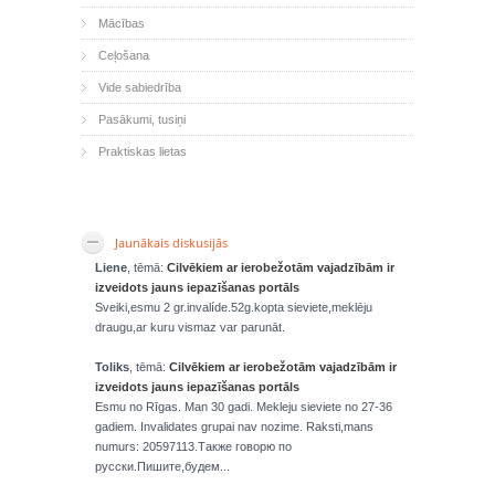
Mācības
Ceļošana
Vide sabiedrība
Pasākumi, tusiņi
Praktiskas lietas
Jaunākais diskusijās
Liene
, tēmā:
Cilvēkiem ar ierobežotām vajadzībām ir
izveidots jauns iepazīšanas portāls
Sveiki,esmu 2 gr.invalíde.52g.kopta sieviete,meklēju
draugu,ar kuru vismaz var parunāt.
Toliks
, tēmā:
Cilvēkiem ar ierobežotām vajadzībām ir
izveidots jauns iepazīšanas portāls
Esmu no Rīgas. Man 30 gadi. Mekleju sieviete no 27-36
gadiem. Invalidates grupai nav nozime. Raksti,mans
numurs: 20597113.Также говорю по
русски.Пишите,будем...