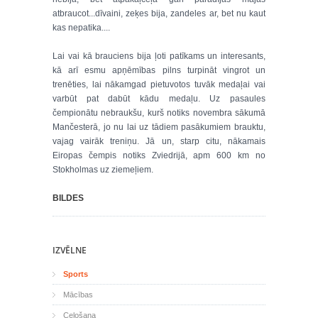
atbraucot...dīvaini, zeķes bija, zandeles ar, bet nu kaut
kas nepatika....
Lai vai kā brauciens bija ļoti patīkams un interesants,
kā arī esmu apņēmības pilns turpināt vingrot un
trenēties, lai nākamgad pietuvotos tuvāk medaļai vai
varbūt pat dabūt kādu medaļu. Uz pasaules
čempionātu nebraukšu, kurš notiks novembra sākumā
Mančesterā, jo nu lai uz tādiem pasākumiem brauktu,
vajag vairāk treniņu. Jā un, starp citu, nākamais
Eiropas čempis notiks Zviedrijā, apm 600 km no
Stokholmas uz ziemeļiem.
BILDES
IZVĒLNE
Sports
Mācības
Ceļošana