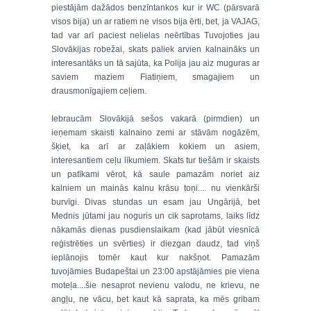
piestājām dažādos benzīntankos kur ir WC (pārsvarā
visos bija) un ar ratiem ne visos bija ērti, bet, ja VAJAG,
tad var arī paciest nelielas neērtības Tuvojoties jau
Slovākijas robežai, skats paliek arvien kalnaināks un
interesantāks un tā sajūta, ka Polija jau aiz muguras ar
saviem maziem Fiatiņiem, smagajiem un
drausmonīgajiem ceļiem.
Iebraucām Slovākijā sešos vakarā (pirmdien) un
ieņemam skaisti kalnaino zemi ar stāvām nogāzēm,
šķiet, ka arī ar zaļākiem kokiem un asiem,
interesantiem ceļu līkumiem. Skats tur tiešām ir skaists
un patīkami vērot, kā saule pamazām noriet aiz
kalniem un mainās kalnu krāsu toņi.... nu vienkārši
burvīgi. Divas stundas un esam jau Ungārijā, bet
Mednis jūtami jau noguris un cik saprotams, laiks līdz
nākamās dienas pusdienslaikam (kad jābūt viesnīcā
reģistrēties un svērties) ir diezgan daudz, tad viņš
ieplānojis tomēr kaut kur nakšņot. Pamazām
tuvojāmies Budapeštai un 23:00 apstājāmies pie viena
moteļa....šie nesaprot nevienu valodu, ne krievu, ne
angļu, ne vācu, bet kaut kā saprata, ka mēs gribam