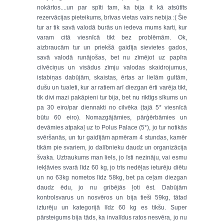
nokārtos....un par spīti tam, ka bija it kā atsūtīts
rezervācijas pieteikums, brīvas vietas vairs nebija :( Šie
tur ar tik savā valodā burās un iedeva mums karti, kur
varam citā viesnīcā tikt bez problēmām. Ok,
aizbraucām tur un priekšā gaidīja sievietes gados,
savā valodā runājošas, bet nu zīmējot uz papīra
cilvēciņus un visādus zīmju valodas skaidrojumus,
istabiņas dabūjām, skaistas, ērtas ar lielām gultām,
dušu un tualeti, kur ar ratiem arī diezgan ērti varēja tikt,
tik divi mazi pakāpieni tur bija, bet nu riktīgs sīkums un
pa 30 eiro/par diennakti no cilvēka (tajā 5* viesnīcā
būtu 60 eiro). Nomazgājāmies, pārģērbāmies un
devāmies atpakaļ uz to Polus Palace (5*), jo tur notikās
svēršanās, un tur gaidījām apmēram 4 stundas, kamēr
tikām pie svariem, jo dalībnieku daudz un organizācija
švaka. Uztraukums man liels, jo īsti nezināju, vai esmu
iekļāvies svarā līdz 60 kg, jo trīs nedēļas ieturēju diētu
un no 63kg nometos līdz 58kg, bet pa ceļam diezgan
daudz ēdu, jo nu gribējās ļoti ēst. Dabūjām
kontrolsvarus un nosvēros un bija tieši 59kg, tātad
izturēju un kategorijā līdz 60 kg es tikšu. Super
pārsteigums bija tāds, ka invalīdus ratos nesvēra, jo nu