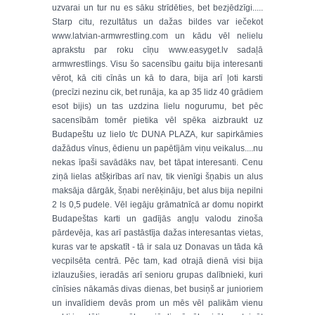
uzvarai un tur nu es sāku strīdēties, bet bezjēdzīgi.....
Starp citu, rezultātus un dažas bildes var iečekot
www.latvian-armwrestling.com un kādu vēl nelielu
aprakstu par roku cīņu www.easyget.lv sadaļā
armwrestlings. Visu šo sacensību gaitu bija interesanti
vērot, kā citi cīnās un kā to dara, bija arī ļoti karsti
(precīzi nezinu cik, bet runāja, ka ap 35 lidz 40 grādiem
esot bijis) un tas uzdzina lielu nogurumu, bet pēc
sacensībām tomēr pietika vēl spēka aizbraukt uz
Budapeštu uz lielo t/c DUNA PLAZA, kur sapirkāmies
dažādus vīnus, ēdienu un papētījām viņu veikalus....nu
nekas īpaši savādāks nav, bet tāpat interesanti. Cenu
ziņā lielas atšķirības arī nav, tik vienīgi šņabis un alus
maksāja dārgāk, šņabi nerēķināju, bet alus bija nepilni
2 ls 0,5 pudele. Vēl iegāju grāmatnīcā ar domu nopirkt
Budapeštas karti un gadījās angļu valodu zinoša
pārdevēja, kas arī pastāstīja dažas interesantas vietas,
kuras var te apskatīt - tā ir sala uz Donavas un tāda kā
vecpilsēta centrā. Pēc tam, kad otrajā dienā visi bija
izlauzušies, ieradās arī senioru grupas dalībnieki, kuri
cīnīsies nākamās divas dienas, bet busiņš ar junioriem
un invalīdiem devās prom un mēs vēl palikām vienu