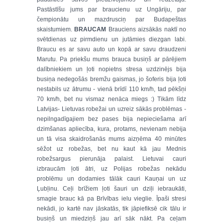
Pastāstīšu jums par braucienu uz Ungāriju, par
čempionātu un mazdrusciņ par Budapeštas
skaistumiem.
BRAUCAM
Brauciens aizsākās naktī no
svētdienas uz pirmdienu un jutāmies diezgan labi.
Braucu es ar savu auto un kopā ar savu draudzeni
Marutu. Pa priekšu mums brauca busiņš ar pārējiem
dalībniekiem un ļoti nopietns stresa uzdzinējs bija
busiņa nedegošās bremžu gaismas, jo šoferis bija ļoti
nestabils uz ātrumu - vienā brīdī 110 km/h, tad pēkšņi
70 km/h, bet nu vismaz nenāca miegs :) Tikām līdz
Latvijas- Lietuvas robežai un uzreiz sākās problēmas -
nepilngadīgajiem bez pases bija nepieciešama arī
dzimšanas apliecība, kura, protams, nevienam nebija
un tā visa skaidrošanās mums aizņēma 40 minūtes
sēžot uz robežas, bet nu kaut kā jau Mednis
robežsargus pierunāja palaist. Lietuvai cauri
izbraucām ļoti ātri, uz Polijas robežas nekādu
problēmu un dodamies tālāk cauri Kauņai un uz
Ļubļinu. Ceļi brīžiem ļoti šauri un dziļi iebraukāti,
smagie brauc kā pa Brīvības ielu vieglie. Īpaši stresi
nekādi, jo kartē nav jāskatās, tik jāpiefiksē cik tālu ir
busiņš un miedziņš jau arī sāk nākt. Pa ceļam