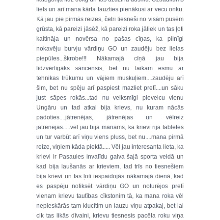
liels un arī mana kārta lauzties pienākusi ar vecu onku.
Kā jau pie pirmās reizes, četri tiesneši no visām pusēm
grūsta, kā pareizi jāsēž, kā pareizi roka jāliek un tas ļoti
kaitināja un novērsa no pašas cīņas, ka pilnīgi
nokavēju burvju vārdiņu GO un zaudēju bez lielas
piepūles...škrobe!!! Nākamajā cīņā jau bija
līdzvērtīgāks sāncensis, bet nu laikam esmu ar
tehnikas trūkumu un vājiem muskuļiem....zaudēju arī
šim, bet nu spēju arī paspiest mazliet pretī....un sāku
just sāpes rokās...tad nu veiksmīgi pieveicu vienu
Ungāru un tad atkal bija krievs, nu kuram nācās
padoties....jātrenējas, jātrenējas un vēlreiz
jātrenējas.....vēl jau bija manāms, ka krievi rija tabletes
un tur varbūt arī viņu viens pluss, bet nu....mana pirmā
reize, viņiem kāda piektā..... Vēl jau interesanta lieta, ka
krievi ir Pasaules invalīdu galva šajā sporta veidā un
kad bija laušanās ar krieviem, tad trīs no tiesnešiem
bija krievi un tas ļoti iespaidojās nākamajā dienā, kad
es paspēju nofiksēt vārdiņu GO un noturējos pretī
vienam krievu tautības cīkstonim tā, ka mana roka vēl
nepieskārās tam klucītim un lauzu viņu atpakaļ, bet lai
cik tas likās dīvaini, krievu tiesnesis pacēla roku viņa