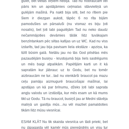
gulēt, bet vietas viņiem nebija. Tad nu nobraucām vēl
pāris km un apstājāmies ceļmalas stāvvietiņā un
gulējām mašīnā. Pa nakti bija silti, bet no rītiem pie
šiem ir diezgan auksti, tāpēc 6 no rīta bijām
pamodušies un pārsaluši (nu vismaz es biju ļoti
nosalis), bet ļoti labi pagulējām Tad nu neko daudz
nečammājoties devāmies tālāk līdz tuvākajam
benzīntankam pēc siltas kafijas un uz WC. Kad nu viss
izdarīts, tad jau bija pavisam liela ekstāze - apziņa, ka
tūlīt būsim galā. Netālu jau no tās God pilsētas mēs
pazaudējām busiņu - krustojumā bija liels sastrēgums
un mēs baigi atpalikām. Papētījām karti un it kā
sapratām kur jābrauc uz to Godu, bet nu tomēr
aizbraucām ne tur....tad nu vienkārši braucot pa mazu
ceļu pamāju aizmugurē braucošajai mašīnai, lai
apstājas un kā par brīnumu, džeks ļoti labi saprata
angļu valodu un izstāstīja, kur mēs esam un kā mums
tikt uz Godu. Tā nu braucot, busiņš jau ar Medni stāvēja
maliņā un gaidīja mūs....nu vēl mazliet pamaldoties
tikām līdz mūsu viesnīcai.
ESAM KLĀT Nu tik skaista viesnīca un tādi prieki, bet
nu jāpagaida vēl kamēr mūs piereģistrēs un visu tur