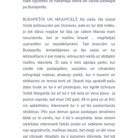
nakti izgulēties un nākamajā dienā vēl vairāk pastaigāt
pa Budapeštu.
BUDAPEŠTA UN MĀJUPCEĻŠ No paša rīta turpat
Godā piebraucām pie Donavas, pats es tur klāt netiku,
jo ļoti stāva nogāze tur bija (ar ratiem Maruta mani
neuzstumtu, bet ar mašīnu braukt ... negribējās
uzprasīties uz nepatikšanām). Tad braucām uz
Budapeštu. Iemaldījāmies uz tās salas un tur
iebraukšana ir par maksu, iebraucām iekšā un atstājām
mašīnu stāvvietā. Šī sala ir liels atpūtas parks, kur
cilvēki nāk pastaigāties, sauļoties un iztrakoties
iežogotajā maksas atrakciju parkā, kur ir baseini un
slidkalniņi un tenisa korti utt. Skaisti bija apskatīt pašu
dabu tuvāk un tur ir arī pilsdrupas, kur agrāk dzīvojusi
Svētā Margarita, kā arī tur ir ļoti liela un veca kļava - ja
pareizi sapratu, tad viņai 190 gadi, 48 m gara un ar 641
cm apkārtmēru. Interesanti tur ir arī tās padzeršanās
strūkliņas. Pēc pus dienas garas pastaigas devāmies
tālāk uz to centru, kur it kā ir vecpilsēta. Ielas viņiem
izkārtotas interesanti četrās joslās un satiksme nemaz
nav apgrūtinoša, mašīnas daudz, bet viegli un ātri visur
var izbraukt. Atradām, ka ir pazemes stāvvieta, bet ļoti