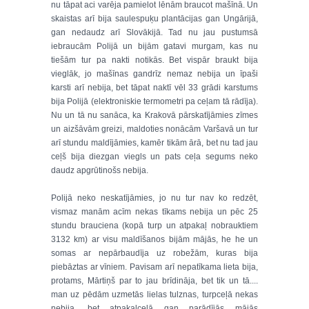
nu tāpat aci varēja pamielot lēnām braucot mašīnā. Un
skaistas arī bija saulespuķu plantācijas gan Ungārijā,
gan nedaudz arī Slovākijā. Tad nu jau pustumsā
iebraucām Polijā un bijām gatavi murgam, kas nu
tiešām tur pa nakti notikās. Bet vispār braukt bija
vieglāk, jo mašīnas gandrīz nemaz nebija un īpaši
karsti arī nebija, bet tāpat naktī vēl 33 grādi karstums
bija Polijā (elektroniskie termometri pa ceļam tā rādīja).
Nu un tā nu sanāca, ka Krakovā pārskatījāmies zīmes
un aizšāvām greizi, maldoties nonācām Varšavā un tur
arī stundu maldījāmies, kamēr tikām ārā, bet nu tad jau
ceļš bija diezgan viegls un pats ceļa segums neko
daudz apgrūtinošs nebija.
Polijā neko neskatījāmies, jo nu tur nav ko redzēt,
vismaz manām acīm nekas tīkams nebija un pēc 25
stundu brauciena (kopā turp un atpakaļ nobrauktiem
3132 km) ar visu maldīšanos bijām mājās, he he un
somas ar nepārbaudīja uz robežām, kuras bija
piebāztas ar vīniem. Pavisam arī nepatīkama lieta bija,
protams, Mārtiņš par to jau brīdināja, bet tik un tā....
man uz pēdām uzmetās lielas tulznas, turpceļā nekas
nebija, bet atpakaļceļā gan parādījās mājās