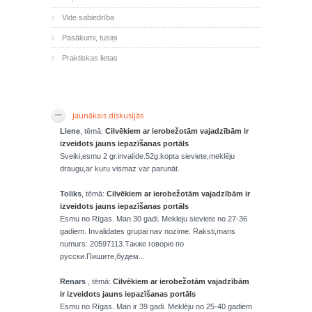
Vide sabiedrība
Pasākumi, tusiņi
Praktiskas lietas
Jaunākais diskusijās
Liene
, tēmā:
Cilvēkiem ar ierobežotām vajadzībām ir
izveidots jauns iepazīšanas portāls
Sveiki,esmu 2 gr.invalíde.52g.kopta sieviete,meklēju
draugu,ar kuru vismaz var parunāt.
Toliks
, tēmā:
Cilvēkiem ar ierobežotām vajadzībām ir
izveidots jauns iepazīšanas portāls
Esmu no Rīgas. Man 30 gadi. Mekleju sieviete no 27-36
gadiem. Invalidates grupai nav nozime. Raksti,mans
numurs: 20597113.Также говорю по
русски.Пишите,будем...
Renars
, tēmā:
Cilvēkiem ar ierobežotām vajadzībām
ir izveidots jauns iepazīšanas portāls
Esmu no Rīgas. Man ir 39 gadi. Meklēju no 25-40 gadiem