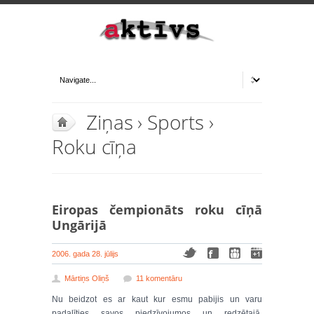
Ziņas
›
Sports
›
Roku cīņa
Eiropas čempionāts roku cīņā
Ungārijā
2006. gada 28. jūlijs
Mārtiņs Oliņš
11 komentāru
Nu beidzot es ar kaut kur esmu pabijis un varu
padalīties savos piedzīvojumos un redzētajā.