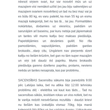
nēesot viņiem svari, kur var nosvērt mūs un uz
mazajiem visi nemākot uzlīst (es jau biju satrenējies uz
mazajiem svariem nosvērties) un tad nu bez maz vai ja
es būtu 80 kg, es varu pateikt, ka man 55 kg un esmu
mazajā kategorijā, bet nu tas tā... lai jau. Formalitātes
nokārtotas, dodamies uz viesnīcu, paēdām un
sarunājām arī baseinu, par kuru nebija pat jāpiemaksā
un tantes vēl mums kafiju bez maksas piedāvāja.
Papeldējāmies un devāmies gulēt. No rīta
pamodāmies, sapucējāmies, paēdām gardas
brokastis....starp citu, Ungāriem nav pieņemts dzert
kafiju no lielām krūzēm, bet gan no tām super mazajām
un viņi ļoti daudz ēd papriku. Mums brokastīs
piedāvāja gareno dzelteno papriku, protams, neviens
neēda un tantes nesaprata, kas par problēmu.
SACENSĪBAS Sacensību sākums bija paredzēts 9:00
pēc Latvijas laika, bet nu atlika līdz 12:00 tehnisku
problēmu dēļ - elektrība vai kaut kas tāds.... Tad nu
sacensības sākās, iesildam rokas un viss notiek, bet nu
te varēja redzēt nesvēršanas rezultātu - daudzi krievi
nu tiešām kas izskatījās vismaz 70kg, bija manā
kategorijā līdz 60kg un tas uzdzina dusmu. Uztraukums