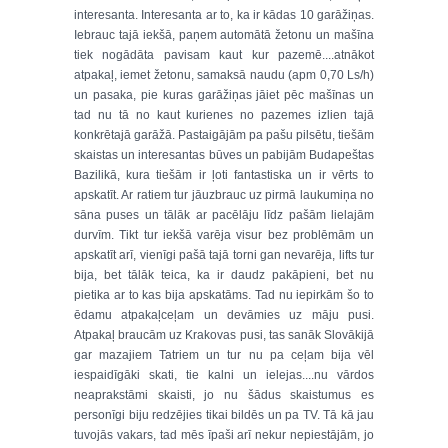
interesanta. Interesanta ar to, ka ir kādas 10 garāžiņas.
Iebrauc tajā iekšā, paņem automātā žetonu un mašīna
tiek nogādāta pavisam kaut kur pazemē....atnākot
atpakaļ, iemet žetonu, samaksā naudu (apm 0,70 Ls/h)
un pasaka, pie kuras garāžiņas jāiet pēc mašīnas un
tad nu tā no kaut kurienes no pazemes izlien tajā
konkrētajā garāžā. Pastaigājām pa pašu pilsētu, tiešām
skaistas un interesantas būves un pabijām Budapeštas
Bazilikā, kura tiešām ir ļoti fantastiska un ir vērts to
apskatīt. Ar ratiem tur jāuzbrauc uz pirmā laukumiņa no
sāna puses un tālāk ar pacēlāju līdz pašām lielajām
durvīm. Tikt tur iekšā varēja visur bez problēmām un
apskatīt arī, vienīgi pašā tajā torni gan nevarēja, lifts tur
bija, bet tālāk teica, ka ir daudz pakāpieni, bet nu
pietika ar to kas bija apskatāms. Tad nu iepirkām šo to
ēdamu atpakaļceļam un devāmies uz māju pusi.
Atpakaļ braucām uz Krakovas pusi, tas sanāk Slovākijā
gar mazajiem Tatriem un tur nu pa ceļam bija vēl
iespaidīgāki skati, tie kalni un ielejas....nu vārdos
neaprakstāmi skaisti, jo nu šādus skaistumus es
personīgi biju redzējies tikai bildēs un pa TV. Tā kā jau
tuvojās vakars, tad mēs īpaši arī nekur nepiestājām, jo