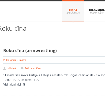
ZIŅAS
DISKUSIJAS
Roku cīņa
Roku cīņa (armwrestling)
2006. gada 5. marts
Mārtiņš
14 komentāru
11.martā tiek rīkots kārtējais Latvijas atklātais roku cīņas čempionāts - Salas
10.00 - 10.30, sākums 11.00
Visi laipni aicināti.