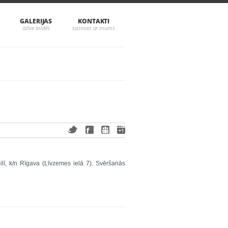
GALERIJAS
KONTAKTI
pilī, k/n Rīgava (Līvzemes ielā 7). Svēršanās