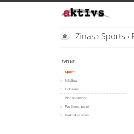
Ziņas
›
Sports
›
IZVĒLNE
Sports
Mācības
Ceļošana
Vide sabiedrība
Pasākumi, tusiņi
Praktiskas lietas