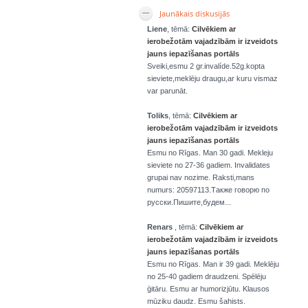
Jaunākais diskusijās
Liene
, tēmā:
Cilvēkiem ar
ierobežotām vajadzībām ir izveidots
jauns iepazīšanas portāls
Sveiki,esmu 2 gr.invalíde.52g.kopta
sieviete,meklēju draugu,ar kuru vismaz
var parunāt.
Toliks
, tēmā:
Cilvēkiem ar
ierobežotām vajadzībām ir izveidots
jauns iepazīšanas portāls
Esmu no Rīgas. Man 30 gadi. Mekleju
sieviete no 27-36 gadiem. Invalidates
grupai nav nozime. Raksti,mans
numurs: 20597113.Также говорю по
русски.Пишите,будем...
Renars
, tēmā:
Cilvēkiem ar
ierobežotām vajadzībām ir izveidots
jauns iepazīšanas portāls
Esmu no Rīgas. Man ir 39 gadi. Meklēju
no 25-40 gadiem draudzeni. Spēlēju
ģitāru. Esmu ar humorizjūtu. Klausos
mūziku daudz. Esmu šahists.