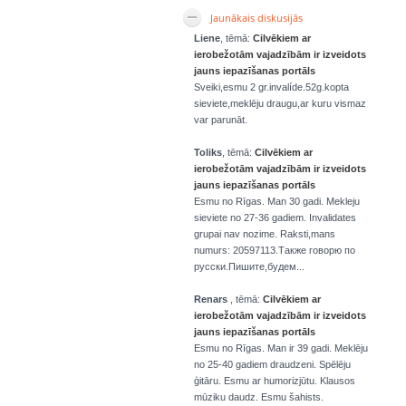
Jaunākais diskusijās
Liene
, tēmā:
Cilvēkiem ar
ierobežotām vajadzībām ir izveidots
jauns iepazīšanas portāls
Sveiki,esmu 2 gr.invalíde.52g.kopta
sieviete,meklēju draugu,ar kuru vismaz
var parunāt.
Toliks
, tēmā:
Cilvēkiem ar
ierobežotām vajadzībām ir izveidots
jauns iepazīšanas portāls
Esmu no Rīgas. Man 30 gadi. Mekleju
sieviete no 27-36 gadiem. Invalidates
grupai nav nozime. Raksti,mans
numurs: 20597113.Также говорю по
русски.Пишите,будем...
Renars
, tēmā:
Cilvēkiem ar
ierobežotām vajadzībām ir izveidots
jauns iepazīšanas portāls
Esmu no Rīgas. Man ir 39 gadi. Meklēju
no 25-40 gadiem draudzeni. Spēlēju
ģitāru. Esmu ar humorizjūtu. Klausos
mūziku daudz. Esmu šahists.