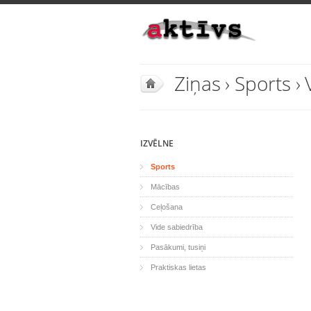
Ziņas
›
Sports
›
IZVĒLNE
Sports
Mācības
Ceļošana
Vide sabiedrība
Pasākumi, tusiņi
Praktiskas lietas