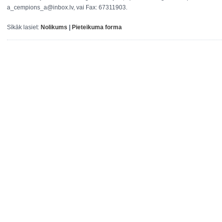
a_cempions_a@inbox.lv, vai Fax: 67311903.
Sīkāk lasiet:
Nolikums
|
Pieteikuma forma