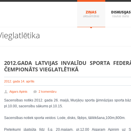
ZIŅAS
DISKUSIJAS
Vieglatlētika
2012.GADA LATVIJAS INVALĪDU SPORTA FEDER
ČEMPIONĀTS VIEGLATLĒTIKĀ
2012. gada 14. aprīlis
Aigars Apinis
2 komentāru
Sacensības notiks 2012. gada 26. maijā, Murjāņu sporta ģimnāzijas sporta bāz
pl.10.00, sacensību sākums pl.10.15.
Sacensības notiek sporta veidos: Lode, disks, šķēps, tāllēkšana,100m,800m.
Pieteikumi jāatsūta līdz š.g. 20.maijam, pl.12.00 Aigaram Apinim uz 