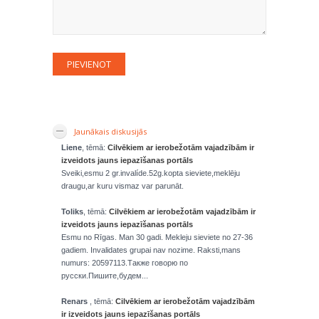
Jaunākais diskusijās
Liene
, tēmā:
Cilvēkiem ar ierobežotām vajadzībām ir
izveidots jauns iepazīšanas portāls
Sveiki,esmu 2 gr.invalíde.52g.kopta sieviete,meklēju
draugu,ar kuru vismaz var parunāt.
Toliks
, tēmā:
Cilvēkiem ar ierobežotām vajadzībām ir
izveidots jauns iepazīšanas portāls
Esmu no Rīgas. Man 30 gadi. Mekleju sieviete no 27-36
gadiem. Invalidates grupai nav nozime. Raksti,mans
numurs: 20597113.Также говорю по
русски.Пишите,будем...
Renars
, tēmā:
Cilvēkiem ar ierobežotām vajadzībām
ir izveidots jauns iepazīšanas portāls