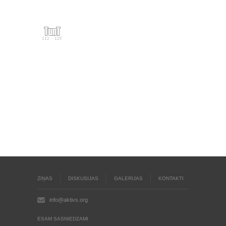
ZIŅAS
DISKUSIJAS
GALERIJAS
KONTAKTI
info@aktivs.org
ESAM SASNIEDZAMI