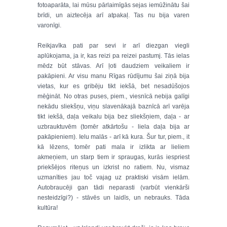
fotoaparāta, lai mūsu pārlaimīgās sejas iemūžinātu šai
brīdi, un aiztecēja arī atpakaļ. Tas nu bija varen
varonīgi.
Reikjavīka pati par sevi ir arī diezgan viegli
aplūkojama, ja ir, kas reizi pa reizei pastumj. Tās ielas
mēdz būt stāvas. Arī ļoti daudziem veikaliem ir
pakāpieni. Ar visu manu Rīgas rūdījumu šai ziņā bija
vietas, kur es gribēju tikt iekšā, bet nesadūšojos
mēģināt. No otras puses, piem., viesnīcā nebija galīgi
nekādu sliekšņu, viņu slavenākajā baznīcā arī varēja
tikt iekšā, daļa veikalu bija bez sliekšņiem, daļa - ar
uzbrauktuvēm (tomēr atkārtošu - liela daļa bija ar
pakāpieniem). Ielu malās - arī kā kura. Šur tur, piem., it
kā lēzens, tomēr pati mala ir izlikta ar lieliem
akmeņiem, un starp tiem ir spraugas, kurās iespriest
priekšējos riteņus un izkrist no ratiem. Nu, vismaz
uzmanīties jau toč vajag uz praktiski visām ielām.
Autobraucēji gan tādi neparasti (varbūt vienkārši
nesteidzīgi?) - stāvēs un laidīs, un nebrauks. Tāda
kultūra!