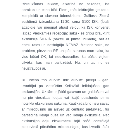
izbraukšanas laikiem, atkarībā no sezonas, īss
apraksts un cena klāt. Piem., mēs iekārojām geizerus
komplektā ar slaveno ūdenskritumu Gullfoss. Ziemā
sestdienā izbraukšana 11:30, cena 5100 ISK. (Īpaši
attapīgie var mēģināt atrast veidu, kā ISK konvertēt
latos.) Pieskāmies recepcijā: saku - es gribu braukt rīt
ekskursijā ŠITAJĀ (bakstu ar pirkstu bukletā), bet es
esmu ratos un nestaigāju NEMAZ. Meitene saka, no
problem, piezvana RE un pēc sarunas man saka, ka
viss būšot OK, lai neuztraucoties, ka būšot viņiem
cilvēks, kas man palīdzēšot. Nu, un tad nu es
neuztraucos ar.
RE īsteno "no durvīm līdz durvīm" pieeju - gan,
izvadājot pa viesnīcām Keflavīkā ielidojušos, gan
ekskursijās. Uz tām ir jābūt gatavam un gaidošam vai
nu pie viesnīcas ieejas vai foajē pusstundu pirms
noteiktā ekskursijas sākuma. Kaut kādā brīdī tevi savāc
ar mikrobusiņu un aizved uz centrālo pieturvietu, tur
pārsēdina lielajā busā un ved lielajā ekskursijā. Pēc
ekskursijas daļu ekskursantu tajā pašā centrālajā
pieturvietā pārsēdina mikrobusiņos, kas izvadā tālāk