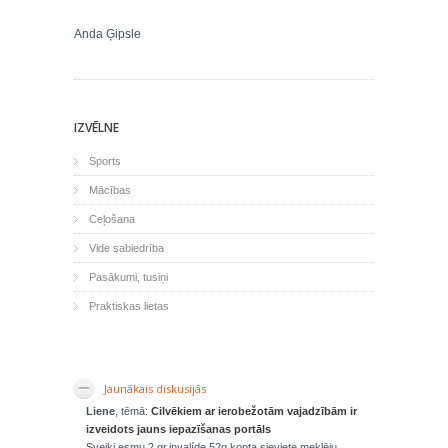
Anda Ģipsle
IZVĒLNE
Sports
Mācības
Ceļošana
Vide sabiedrība
Pasākumi, tusiņi
Praktiskas lietas
Jaunākais diskusijās
Liene
, tēmā:
Cilvēkiem ar ierobežotām vajadzībām ir
izveidots jauns iepazīšanas portāls
Sveiki,esmu 2 gr.invalíde.52g.kopta sieviete,meklēju