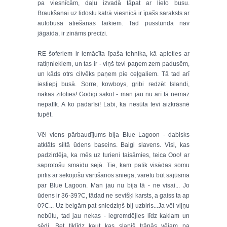
pa viesnīcām, daļu izvadā tāpat ar lielo busu.
Braukšanai uz lidostu katrā viesnīcā ir īpašs saraksts ar
autobusa atiešanas laikiem. Tad pusstunda nav
jāgaida, ir zināms precīzi.
RE šoferiem ir iemācīta īpaša tehnika, kā apieties ar
ratiņniekiem, un tas ir - viņš tevi paņem zem padusēm,
un kāds otrs cilvēks paņem pie ceļgaliem. Tā tad arī
iestiepj busā. Sorre, kowboys, gribi redzēt Islandi,
nākas ziloties! Godīgi sakot - man jau nu arī tā nemaz
nepatīk. A ko padarīsi! Labi, ka nesūta tevi aizkrāsnē
tupēt.
Vēl viens pārbaudījums bija Blue Lagoon - dabisks
atklāts siltā ūdens baseins. Baigi slavens. Visi, kas
padzirdēja, ka mēs uz turieni taisāmies, teica Ooo! ar
saprotošu smaidu sejā. Tie, kam patīk visādas somu
pirtis ar sekojošu vārtīšanos sniegā, varētu būt sajūsmā
par Blue Lagoon. Man jau nu bija tā - ne visai... Jo
ūdens ir 36-39?C, tādad ne sevišķi karsts, a gaiss ta ap
0?C... Uz beigām pat sniedziņš bij uzbiris...Ja vēl viļņu
nebūtu, tad jau nekas - iegremdējies līdz kaklam un
sēdi. Bet tiklīdz kaut kas slapjš trāpās vējam pa