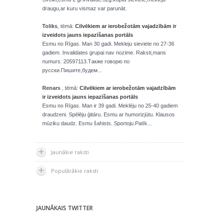
draugu,ar kuru vismaz var parunāt.
Toliks
, tēmā:
Cilvēkiem ar ierobežotām vajadzībām ir
izveidots jauns iepazīšanas portāls
Esmu no Rīgas. Man 30 gadi. Mekleju sieviete no 27-36
gadiem. Invalidates grupai nav nozime. Raksti,mans
numurs: 20597113.Также говорю по
русски.Пишите,будем...
Renars
, tēmā:
Cilvēkiem ar ierobežotām vajadzībām
ir izveidots jauns iepazīšanas portāls
Esmu no Rīgas. Man ir 39 gadi. Meklēju no 25-40 gadiem
draudzeni. Spēlēju ģitāru. Esmu ar humorizjūtu. Klausos
mūziku daudz. Esmu šahists. Sportoju.Patīk...
Jaunākie raksti
Populārākie raksti
JAUNĀKAIS TWITTER