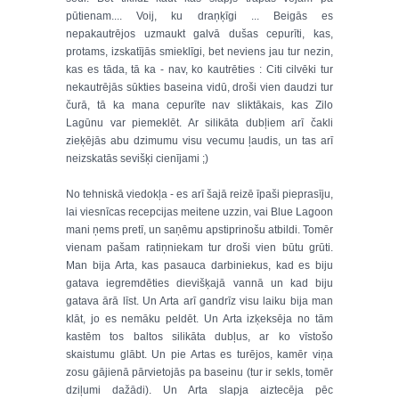
pūtienam.... Voij, ku draņķīgi ... Beigās es
nepakautrējos uzmaukt galvā dušas cepurīti, kas,
protams, izskatījās smieklīgi, bet neviens jau tur nezin,
kas es tāda, tā ka - nav, ko kautrēties : Citi cilvēki tur
nekautrējās sūkties baseina vidū, droši vien daudzi tur
čurā, tā ka mana cepurīte nav sliktākais, kas Zilo
Lagūnu var piemeklēt. Ar silikāta dubļiem arī čakli
zieķējās abu dzimumu visu vecumu ļaudis, un tas arī
neizskatās sevišķi cienījami ;)
No tehniskā viedokļa - es arī šajā reizē īpaši pieprasīju,
lai viesnīcas recepcijas meitene uzzin, vai Blue Lagoon
mani ņems pretī, un saņēmu apstiprinošu atbildi. Tomēr
vienam pašam ratiņniekam tur droši vien būtu grūti.
Man bija Arta, kas pasauca darbiniekus, kad es biju
gatava iegremdēties dievišķajā vannā un kad biju
gatava ārā līst. Un Arta arī gandrīz visu laiku bija man
klāt, jo es nemāku peldēt. Un Arta izķeksēja no tām
kastēm tos baltos silikāta dubļus, ar ko vīstošo
skaistumu glābt. Un pie Artas es turējos, kamēr viņa
zosu gājienā pārvietojās pa baseinu (tur ir sekls, tomēr
dziļumi dažādi). Un Arta slapja aiztecēja pēc