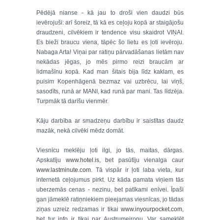
Pēdējā nianse - kā jau to droši vien daudzi būs
ievērojuši: arī šoreiz, tā kā es ceļoju kopā ar staigājošu
draudzeni, cilvēkiem ir tendence visu skaidrot VIŅAI.
Es bieži braucu viena, tāpēc šo lietu es ļoti ievēroju.
Nabaga Arta! Viņai par ratiņu pārvadāšanas lietām nav
nekādas jēgas, jo mēs pirmo reizi braucām ar
lidmašīnu kopā. Kad man šitais bija līdz kaklam, es
puisim Kopenhāgenā bezmaz vai uzbrēcu, lai viņš,
sasodīts, runā ar MANI, kad runā par mani. Tas līdzēja.
Turpmāk tā darīšu vienmēr.
Kāju darbība ar smadzeņu darbību ir saistītas daudz
mazāk, nekā cilvēki mēdz domāt.
Viesnīcu meklēju ļoti ilgi, jo tās, maitas, dārgas.
Apskatīju
www.hotel.is
, bet pasūtīju vienalga caur
www.lastminute.com
. Tā vispār ir ļoti laba vieta, kur
internetā ceļojumus pirkt. Uz kāda pamata viņiem tās
uberzemās cenas - nezinu, bet patīkami enīvei. Īpaši
gan jāmeklē ratiņniekiem pieejamas viesnīcas, jo tādas
ziņas uzreiz redzamas ir tikai
www.inyourpocket.com
,
bet tur info ir tikai par Austrumeiropu. Var sameklēt