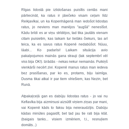
Rīgas lidostā pie izlidošanas puisītis centās mani
pārliecināt, ka ratus ir jāiečeko visam ceļam līdz
Reikjavīkai, un ka Kopenhāgenā man iedošot lidostas
ratus, jo neviens man manējos "augšā" nenesīšot.
Kādu brīdi es ar viņu strīdējos, tad tika jautāts vienam
citam puisietim, kas laikam tur lielāks čiekurs, tas arī
teica, ka es savus ratus Kopenē nedabūšot. Nūuu,
lāabi... Ko padarīsi! Laikam situācija avio
pakalpojumos mainās gana strauji (tak septembrī vēl
viss bija OK!). Izrādās - nekas nekur nemainās. Puikiņš
vienkārši necērt zivi. Kopenē manus ratus man iedeva
bez prasīšanas, par ko es, protams, biju laimīga.
Dusma tikai atkal ir par tiem vīriešiem, kas Nezin, bet
Runā.
Atpakaļceļā gan es dabūju lidostas ratus - jo vai nu
Keflavīka bija aizmirsusi aizsūtīt viņiem ziņas par mani,
vai Kopenē kāds to faksu bija neieraudzījis. Dabūju
kādas minūtes pagaidīt, bet tad jau tie rati bija klāt.
(baigais tanks... visiem izmēriem, t.i., resnuļiem
domāts...)