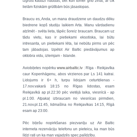
izgrūst kaudzi naudas, bet kuri tomēr grib zināt, ar cik
lielām fiziskām grūtībām būs jāsastopas.
Braucu es, Anda, un mana draudzene un daudzu dēku
biedrene kopš studiju laikiem Arta. Manu vārdadienu
atzīmēt - svēta lieta, tāpēc šoreiz braucam. Braucam uz
tādu vietu, kas ir pietiekami eksotiska, lai būtu
intresanta, un pietiekami lēta, lai nebūtu pirms un pēc
tam jābadojas. Izpētot Air Baltic piedāvājumus ap
oktobra vidu, izlemjam - Islande.
Aviobiļetes nopērku
www.airbaltic.lv
: Rīga - Reikjavīka
caur Kopenhāgenu, abos virzienos par Ls 141 katrai.
Lidojums ir 6+ h, turpu lidojam ceturtdienas -
17.nov.vakarā 18:15 no Rīgas lidostas, esam
Reikjavīkā ap pl.22:30 pēc vietējā laika, viesnīcā - ap
pl.1:00. Atpakaļ izbraucam no viesnīcas pirmdien,
21.nov.pl.11:45, lidmašīna no Reikjavīkas 14:15, Rīgā
esam ap 23:00.
Pēc biļešu nopirkšanas piezvanīju uz Air Baltic
interneta rezervāciju telefonu un pieteicu, ka man būs
līdzi rati un ka man vajadzēs spec.palīdzību.