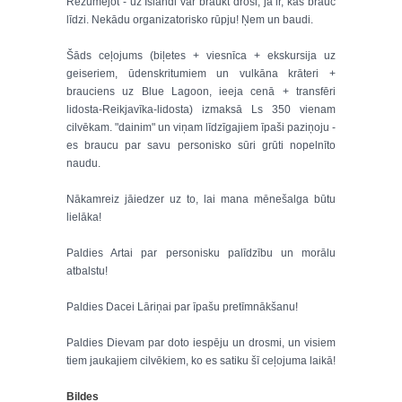
Rezumējot - uz Islandi var braukt droši, ja ir, kas brauc
līdzi. Nekādu organizatorisko rūpju! Ņem un baudi.
Šāds ceļojums (biļetes + viesnīca + ekskursija uz
geiseriem, ūdenskritumiem un vulkāna krāteri +
brauciens uz Blue Lagoon, ieeja cenā + transfēri
lidosta-Reikjavīka-lidosta) izmaksā Ls 350 vienam
cilvēkam. "dainim" un viņam līdzīgajiem īpaši paziņoju -
es braucu par savu personisko sūri grūti nopelnīto
naudu.
Nākamreiz jāiedzer uz to, lai mana mēnešalga būtu
lielāka!
Paldies Artai par personisku palīdzību un morālu
atbalstu!
Paldies Dacei Lāriņai par īpašu pretīmnākšanu!
Paldies Dievam par doto iespēju un drosmi, un visiem
tiem jaukajiem cilvēkiem, ko es satiku šī ceļojuma laikā!
Bildes