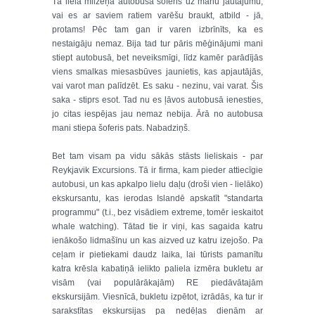
Tā lielā milzeņa autobusa šoferis uz manu jautājumu,
vai es ar saviem ratiem varēšu braukt, atbild - jā,
protams! Pēc tam gan ir varen izbrīnīts, ka es
nestaigāju nemaz. Bija tad tur pāris mēģinājumi mani
stiept autobusā, bet neveiksmīgi, līdz kamēr parādījās
viens smalkas miesasbūves jaunietis, kas apjautājās,
vai varot man palīdzēt. Es saku - nezinu, vai varat. Šis
saka - stiprs esot. Tad nu es ļāvos autobusā ienesties,
jo citas iespējas jau nemaz nebija. Ārā no autobusa
mani stiepa šoferis pats. Nabadziņš.
Bet tam visam pa vidu sākās stāsts lieliskais - par
Reykjavik Excursions. Tā ir firma, kam pieder attiecīgie
autobusi, un kas apkalpo lielu daļu (droši vien - lielāko)
ekskursantu, kas ierodas Islandē apskatīt "standarta
programmu" (t.i., bez visādiem extreme, tomēr ieskaitot
whale watching). Tātad tie ir viņi, kas sagaida katru
ienākošo lidmašīnu un kas aizved uz katru izejošo. Pa
ceļam ir pietiekami daudz laika, lai tūrists pamanītu
katra krēsla kabatiņā ielikto paliela izmēra bukletu ar
visām (vai populārākajām) RE piedāvātajām
ekskursijām. Viesnīcā, bukletu izpētot, izrādās, ka tur ir
sarakstītas ekskursijas pa nedēļas dienām ar