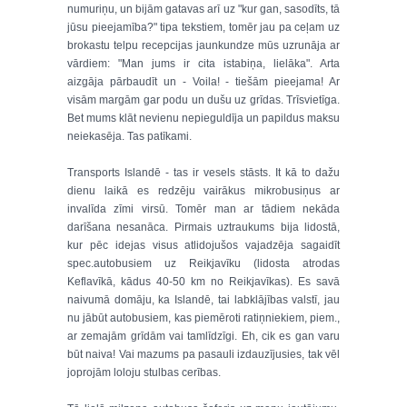
numuriņu, un bijām gatavas arī uz "kur gan, sasodīts, tā
jūsu pieejamība?" tipa tekstiem, tomēr jau pa ceļam uz
brokastu telpu recepcijas jaunkundze mūs uzrunāja ar
vārdiem: "Man jums ir cita istabiņa, lielāka". Arta
aizgāja pārbaudīt un - Voila! - tiešām pieejama! Ar
visām margām gar podu un dušu uz grīdas. Trīsvietīga.
Bet mums klāt nevienu nepieguldīja un papildus maksu
neiekasēja. Tas patīkami.
Transports Islandē - tas ir vesels stāsts. It kā to dažu
dienu laikā es redzēju vairākus mikrobusiņus ar
invalīda zīmi virsū. Tomēr man ar tādiem nekāda
darīšana nesanāca. Pirmais uztraukums bija lidostā,
kur pēc idejas visus atlidojušos vajadzēja sagaidīt
spec.autobusiem uz Reikjavīku (lidosta atrodas
Keflavīkā, kādus 40-50 km no Reikjavīkas). Es savā
naivumā domāju, ka Islandē, tai labklājības valstī, jau
nu jābūt autobusiem, kas piemēroti ratiņniekiem, piem.,
ar zemajām grīdām vai tamlīdzīgi. Eh, cik es gan varu
būt naiva! Vai mazums pa pasauli izdauzījusies, tak vēl
joprojām loloju stulbas cerības.