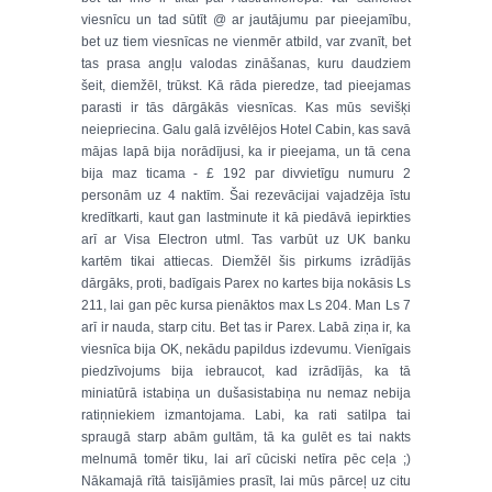
viesnīcu un tad sūtīt @ ar jautājumu par pieejamību,
bet uz tiem viesnīcas ne vienmēr atbild, var zvanīt, bet
tas prasa angļu valodas zināšanas, kuru daudziem
šeit, diemžēl, trūkst. Kā rāda pieredze, tad pieejamas
parasti ir tās dārgākās viesnīcas. Kas mūs sevišķi
neiepriecina. Galu galā izvēlējos Hotel Cabin, kas savā
mājas lapā bija norādījusi, ka ir pieejama, un tā cena
bija maz ticama - £ 192 par divvietīgu numuru 2
personām uz 4 naktīm. Šai rezevācijai vajadzēja īstu
kredītkarti, kaut gan lastminute it kā piedāvā iepirkties
arī ar Visa Electron utml. Tas varbūt uz UK banku
kartēm tikai attiecas. Diemžēl šis pirkums izrādījās
dārgāks, proti, badīgais Parex no kartes bija nokāsis Ls
211, lai gan pēc kursa pienāktos max Ls 204. Man Ls 7
arī ir nauda, starp citu. Bet tas ir Parex. Labā ziņa ir, ka
viesnīca bija OK, nekādu papildus izdevumu. Vienīgais
piedzīvojums bija iebraucot, kad izrādījās, ka tā
miniatūrā istabiņa un dušasistabiņa nu nemaz nebija
ratiņniekiem izmantojama. Labi, ka rati satilpa tai
spraugā starp abām gultām, tā ka gulēt es tai nakts
melnumā tomēr tiku, lai arī cūciski netīra pēc ceļa ;)
Nākamajā rītā taisījāmies prasīt, lai mūs pārceļ uz citu