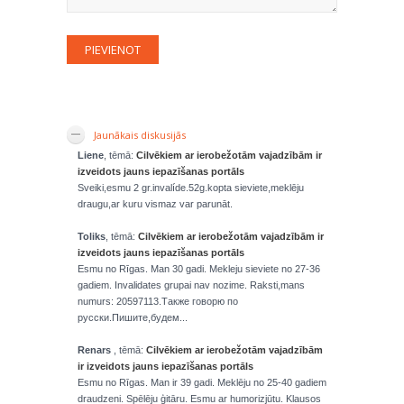
Jaunākais diskusijās
Liene
, tēmā:
Cilvēkiem ar ierobežotām vajadzībām ir
izveidots jauns iepazīšanas portāls
Sveiki,esmu 2 gr.invalíde.52g.kopta sieviete,meklēju
draugu,ar kuru vismaz var parunāt.
Toliks
, tēmā:
Cilvēkiem ar ierobežotām vajadzībām ir
izveidots jauns iepazīšanas portāls
Esmu no Rīgas. Man 30 gadi. Mekleju sieviete no 27-36
gadiem. Invalidates grupai nav nozime. Raksti,mans
numurs: 20597113.Также говорю по
русски.Пишите,будем...
Renars
, tēmā:
Cilvēkiem ar ierobežotām vajadzībām
ir izveidots jauns iepazīšanas portāls
Esmu no Rīgas. Man ir 39 gadi. Meklēju no 25-40 gadiem
draudzeni. Spēlēju ģitāru. Esmu ar humorizjūtu. Klausos