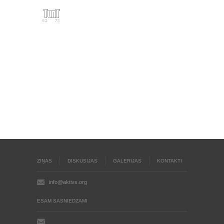
ZIŅAS
DISKUSIJAS
GALERIJAS
KONTAKTI
info@aktivs.org
ESAM SASNIEDZAMI