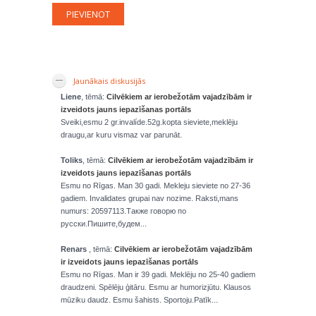
Jaunākais diskusijās
Liene
, tēmā:
Cilvēkiem ar ierobežotām vajadzībām ir
izveidots jauns iepazīšanas portāls
Sveiki,esmu 2 gr.invalíde.52g.kopta sieviete,meklēju
draugu,ar kuru vismaz var parunāt.
Toliks
, tēmā:
Cilvēkiem ar ierobežotām vajadzībām ir
izveidots jauns iepazīšanas portāls
Esmu no Rīgas. Man 30 gadi. Mekleju sieviete no 27-36
gadiem. Invalidates grupai nav nozime. Raksti,mans
numurs: 20597113.Также говорю по
русски.Пишите,будем...
Renars
, tēmā:
Cilvēkiem ar ierobežotām vajadzībām
ir izveidots jauns iepazīšanas portāls
Esmu no Rīgas. Man ir 39 gadi. Meklēju no 25-40 gadiem
draudzeni. Spēlēju ģitāru. Esmu ar humorizjūtu. Klausos
mūziku daudz. Esmu šahists. Sportoju.Patīk...