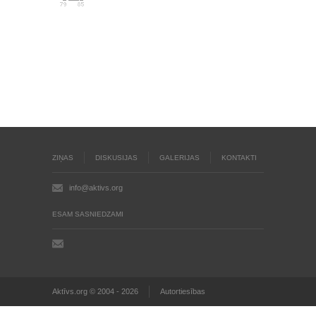
ZIŅAS
DISKUSIJAS
GALERIJAS
KONTAKTI
info@aktivs.org
ESAM SASNIEDZAMI
Aktīvs.org © 2004 - 2026
Autortiesības