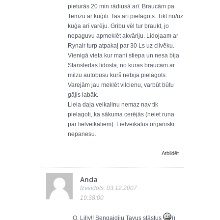
pieturās 20 min rādiusā arī. Braucām pa
Temzu ar kuģīti. Tas arī pielāgots. Tikt no/uz
kuģa arī varēju. Gribu vēl tur braukt, jo
nepaguvu apmeklēt akvāriju. Lidojaam ar
Rynair turp atpakaļ par 30 Ls uz cilvēku.
Vienigā vieta kur mani stiepa un nesa bija
Stanstedas lidosta, no kuras braucam ar
milzu autobusu kurš nebija pielāgots.
Varejām jau meklēt vilcienu, varbūt būtu
gājis labāk.
Liela daļa veikalinu nemaz nav tik
pielagoti, ka sākuma cerējās (neiet runa
par lielveikaliem). Lielveikalus organiski
nepanesu.
Atbildēt
Anda
Izveidots: 03.12.2007
19:38:00
O, Lilly!! Sengaidīju Tavus stāstus
))