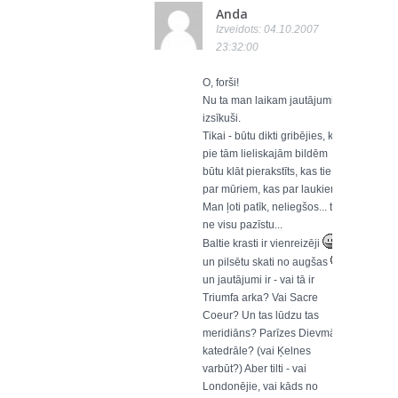
Anda
Izveidots: 04.10.2007
23:32:00
O, forši!
Nu ta man laikam jautājumi
izsīkuši.
Tikai - būtu dikti gribējies, ka
pie tām lieliskajām bildēm
būtu klāt pierakstīts, kas tie ir
par mūriem, kas par laukiem...
Man ļoti patīk, neliegšos... tikai
ne visu pazīstu...
Baltie krasti ir vienreizēji
un pilsētu skati no augšas
un jautājumi ir - vai tā ir
Triumfa arka? Vai Sacre
Coeur? Un tas lūdzu tas
meridiāns? Parīzes Dievmātes
katedrāle? (vai Ķelnes
varbūt?) Aber tilti - vai
Londonējie, vai kāds no