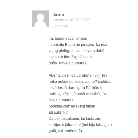
Anda
Izveidots: 02.10.2007
20:56:00
Tā, tagad davai lēnām:
ja pasūtu Etapu un piesaku, ka man
vajag pielāgotu, tad es varu dabūt
istabu ar tām 3 gultām, un
duša+havaja numurā?
Aber tā viesnīca Londonā - viņi Tev
neko nekompensēja, vai ne? (zolīdas
iestādes tā darot gan) Pārējās 4
naktis gulēji tajā pašā viesnīcā, tikai
īstajā numurā?
booking.com ierakstīji niknu
atsauksmi?
Dajoš nosaukumu, lai tauta zin,
kurējos ir jātramda! (bet bija laba galu
galā, vai tomēr ne?)