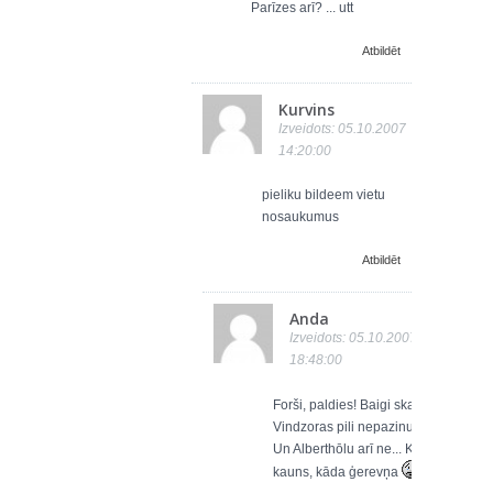
Parīzes arī? ... utt
Atbildēt
Kurvins
Izveidots: 05.10.2007
14:20:00
pieliku bildeem vietu
nosaukumus
Atbildēt
Anda
Izveidots: 05.10.2007
18:48:00
Forši, paldies! Baigi skaisti
Vindzoras pili nepazinu...
Un Alberthōlu arī ne... Kāds
kauns, kāda ģerevņa