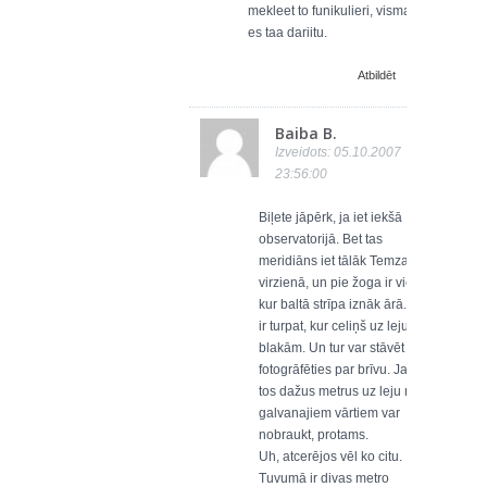
mekleet to funikulieri, vismaz
es taa dariitu.
Atbildēt
Baiba B.
Izveidots: 05.10.2007
23:56:00
Biļete jāpērk, ja iet iekšā
observatorijā. Bet tas
meridiāns iet tālāk Temzas
virzienā, un pie žoga ir vieta,
kur baltā strīpa iznāk ārā. Tas
ir turpat, kur celiņš uz leju
blakām. Un tur var stāvēt un
fotogrāfēties par brīvu. Ja vien
tos dažus metrus uz leju no
galvanajiem vārtiem var
nobraukt, protams.
Uh, atcerējos vēl ko citu.
Tuvumā ir divas metro