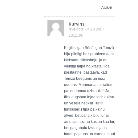
Atbildēt
Kurvins
Izveidots: 04.10.2007
13:11:00
Kuģītis, gan Sēnā, gan Temzā
bija pilniigi bez probleemaam.
Nekaadu sliekshnju, ja nu
vieniigi laipa no krasta liidz
piestaatnei pastaava, kad
Temzā beegums un maz
uudens. Monmartaa ar ratiem
pat nedomaa uzbraukt!!! Ja
tiksi augshaa lejaa toch dziiva
un vesela netiksi! Tur ir
funikulieris tipa pa kalnu
atved, bet par cik biju tur ar
auto tad nezinu kas un kaa tur,
bet pa gabalu izskatiijaas
taads pajauns un vareetu buut