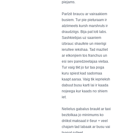
piejams.
Parīzē braucu ar vairaakiem
busiem. Tur pie pieturaam ir
atziimeets kursh marshruts ir
draudziigs. Bija pat loti labs.
Sashkiebjas uz saaniem
izbrauc shaufele un mieriigi
ierullee iekshaa. Tad mazliet
ar elkonjiem tos franchus un
esi sev paredzeetajaa vietaa.
Tur vaig tikt jo tur taa poga
kuru spiest kad sadomaa
kaapt aaraa. Vaig tik ieprieksh
dabuut busu karti lai ir kaada
nojeega kur kaads no shiem
iet.
Nelielus gabalus braukt ar taxi
beztolkaa jo minimums ko
driikst maksaat ir 6eur + veel
chajam tad labaak ar busu vai
taapat rulleet.