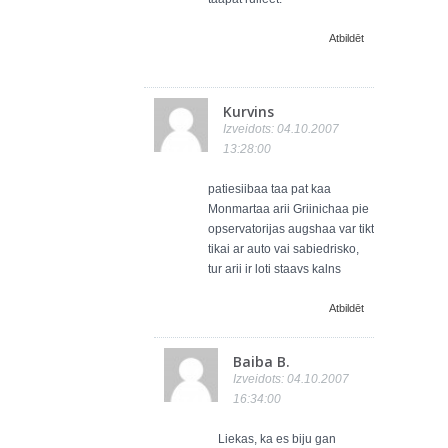
Atbildēt
Kurvins
Izveidots: 04.10.2007
13:28:00
patiesiibaa taa pat kaa
Monmartaa arii Griinichaa pie
opservatorijas augshaa var tikt
tikai ar auto vai sabiedrisko,
tur arii ir loti staavs kalns
Atbildēt
Baiba B.
Izveidots: 04.10.2007
16:34:00
Liekas, ka es biju gan