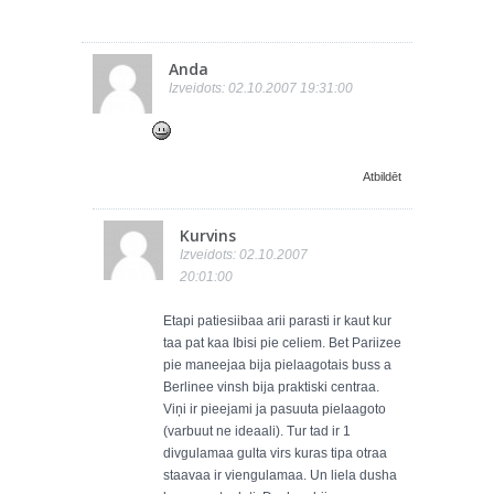
Anda
Izveidots: 02.10.2007 19:31:00
Atbildēt
Kurvins
Izveidots: 02.10.2007
20:01:00
Etapi patiesiibaa arii parasti ir kaut kur
taa pat kaa Ibisi pie celiem. Bet Pariizee
pie maneejaa bija pielaagotais buss a
Berlinee vinsh bija praktiski centraa.
Viņi ir pieejami ja pasuuta pielaagoto
(varbuut ne ideaali). Tur tad ir 1
divgulamaa gulta virs kuras tipa otraa
staavaa ir viengulamaa. Un liela dusha