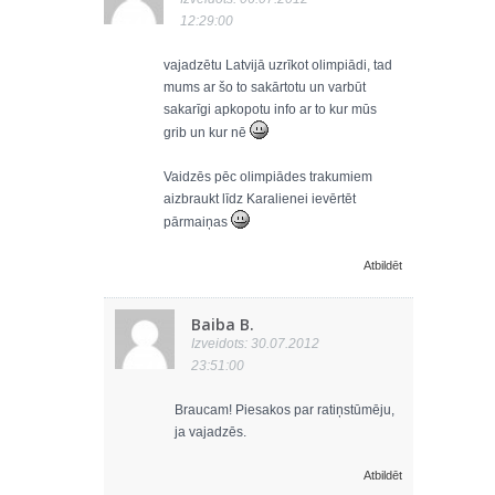
12:29:00
vajadzētu Latvijā uzrīkot olimpiādi, tad
mums ar šo to sakārtotu un varbūt
sakarīgi apkopotu info ar to kur mūs
grib un kur nē
Vaidzēs pēc olimpiādes trakumiem
aizbraukt līdz Karalienei ievērtēt
pārmaiņas
Atbildēt
Baiba B.
Izveidots: 30.07.2012
23:51:00
Braucam! Piesakos par ratiņstūmēju,
ja vajadzēs.
Atbildēt