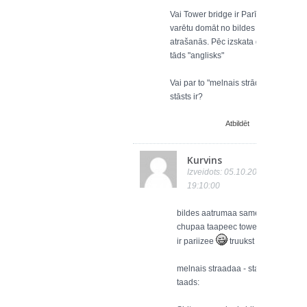
Vai Tower bridge ir Parīzē? Tā
varētu domāt no bildes
atrašanās. Pēc izskata gan
tāds "anglisks"
Vai par to "melnais strādā"
stāsts ir?
Atbildēt
Kurvins
Izveidots: 05.10.2007
19:10:00
bildes aatrumaa sametu
chupaa taapeec tower bridge
ir pariizee
truukst laika.
melnais straadaa - staasts ir
taads: