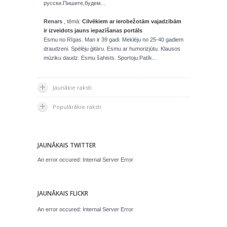
русски.Пишите,будем...
Renars
, tēmā:
Cilvēkiem ar ierobežotām vajadzībām
ir izveidots jauns iepazīšanas portāls
Esmu no Rīgas. Man ir 39 gadi. Meklēju no 25-40 gadiem
draudzeni. Spēlēju ģitāru. Esmu ar humorizjūtu. Klausos
mūziku daudz. Esmu šahists. Sportoju.Patīk...
Jaunākie raksti
Populārākie raksti
JAUNĀKAIS TWITTER
An error occured: Internal Server Error
JAUNĀKAIS FLICKR
An error occured: Internal Server Error