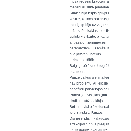
mūžā redzēju braucam aklu
meiteni ar suni- pavadoni.
Sunītis bija tērpts spilgti zaļā
vestītē, kā tāds policists, un
mierīgi gulēja uz vagona
grīdas. Pie kaklasaites tikpat
spilgta vizītkarte, birka laikam
ar paša un saimnieces
parametriem... Diemžēl mums
bija jāizkāpj, bet viņi
aizbrauca tālāk.
Baigi gribējās nofotogrāfēt, bet
bija neērti...
Parīzē uz kuģīšiem laikam tikt
nav problēmu. Arī ejošie
pasažieri pārvietojas pa laipu.
Parasti jau visi, kas grib
skatīties, sēž uz klāja.
Bet man vislielāko iespaidu
toreiz atstāja Parīzes
Disnejlenda. Tik daudzas
atrakcijas tur bija pieejamas,
un tik daudz invalīdu uz