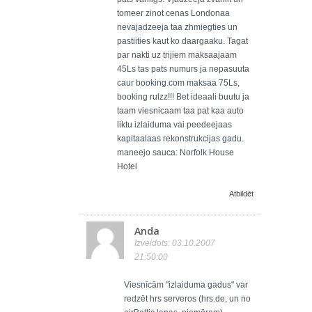
tomeer zinot cenas Londonaa
nevajadzeeja taa zhmiegties un
pastiities kaut ko daargaaku. Tagat
par nakti uz trijiem maksaajaam
45Ls tas pats numurs ja nepasuuta
caur booking.com maksaa 75Ls,
booking rulzz!!! Bet ideaali buutu ja
taam viesnicaam taa pat kaa auto
liktu izlaiduma vai peedeejaas
kapitaalaas rekonstrukcijas gadu.
maneejo sauca: Norfolk House
Hotel
Atbildēt
Anda
Izveidots: 03.10.2007
21:50:00
Viesnīcām "izlaiduma gadus" var
redzēt hrs serveros (hrs.de, un no