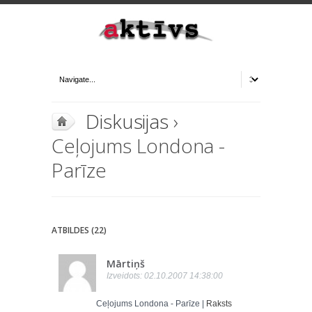
Diskusijas
›
Ceļojums Londona -
Parīze
ATBILDES (22)
Mārtiņš
Izveidots: 02.10.2007 14:38:00
Ceļojums Londona - Parīze |
Raksts