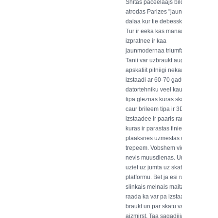
Shitas paceelaajs bildee
atrodas Parizes "jaunajaa"
dalaa kur tie debesskraapji.
Tur ir eeka kas manaa
izpratnee ir kaa
jaunmodernaa triumfa arka.
Tanii var uzbraukt augshaa un
apskatiit pilniigi nekaadu
izstaadi ar 60-70 gadu
datortehniku veel kaut kaadas
tipa gleznas kuras skatoties
caur brileem tipa ir 3D. Tur tai
izstaadee ir paaris rampas
kuras ir parastas finiera
plaaksnes uzmestas uz
trepeem. Vobshem viduslaiki
nevis muusdienas. Un tur var
uziet uz jumta uz skatu
platformu. Bet ja esi ratos tad
slinkais melnais maita, tik
raada ka var pa izstaadi
braukt un par skatu vari
aizmirst. Taa sagadiijaas ka