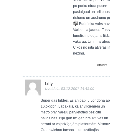
staavs un trepes. Bet var tak
pa parku otraa pusee
pastaigaat un arii buusi bijis
rietumu un austrumu puslodee
Burinieka vairs nav.
Varbuut atjaunos. Tas vecais
tunelis ir pieejams liidz 19.00
vakaraa, tur ir lifts abos galos.
Cikos no riita atveras lifts
nezinu.
Atbildēt
Lilly
Izveidots: 03.12.2007 14:45:00
Superīgas bildes. Es arī pabiju Londonā ap
16.oktobri. Labākais, ka ar vilcieniem un
metro brīvi varēju pārvietoties bez citu
palīdzības. Bija gan lifti gan brauktuves un
peroni ar vajadzīgajām platformām. Vismaz
Greenwichaa tochna ....un tuvākajās