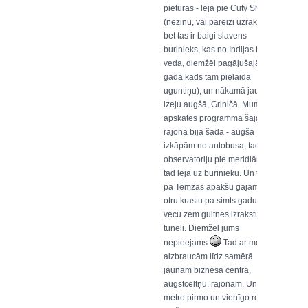
pieturas - lejā pie Cuty Shark
(nezinu, vai pareizi uzrakstīju,
bet tas ir baigi slavens
burinieks, kas no Indijas tēju
veda, diemžēl pagājušajā
gadā kāds tam pielaida
uguntiņu), un nākamā jau ir ar
izeju augšā, Griničā. Mums
apskates programma šajā
rajonā bija šāda - augšā
izkāpām no autobusa, tad uz
observatoriju pie meridiāna,
tad lejā uz burinieku. Un tad
pa Temzas apakšu gājām uz
otru krastu pa simts gadus
vecu zem gultnes izrakstu
tuneli. Diemžēl jums
nepieejams
Tad ar metro
aizbraucām līdz samērā
jaunam biznesa centra,
augstceltņu, rajonam. Un šajā
metro pirmo un vienīgo reizi