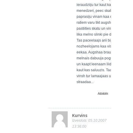
ieraudziiju tur kaut kaadu
menedzeri, peec skata, un
paprasiju vinam kaa es ar
ratiem varu tikt augshaa
pastiities skatu un vinsh tad
lika melno slinki pie darba.
Tas paceelaajs arii bija tik pat
nozheelojams kaa viss tajaa
eekaa. Augshaa braucot
melnais dabuuja pogu tureet
un kaapt leenaam liidz jo bij
kaut kas saluuzis. Taa nu
vinsh tur lamaajaas un
straadaa...
Atbildēt
Kurvins
Izveidots: 05.10.2007
13:36:00