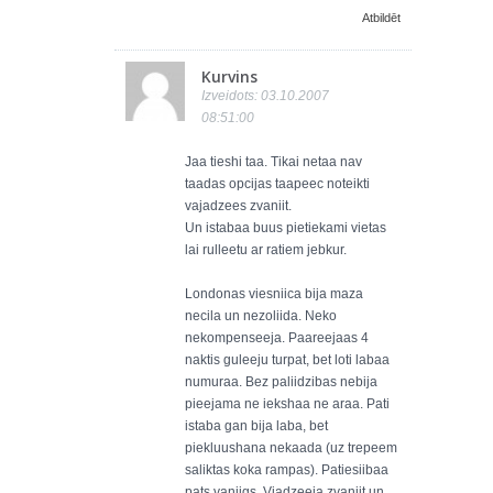
Atbildēt
Kurvins
Izveidots: 03.10.2007
08:51:00
Jaa tieshi taa. Tikai netaa nav
taadas opcijas taapeec noteikti
vajadzees zvaniit.
Un istabaa buus pietiekami vietas
lai rulleetu ar ratiem jebkur.
Londonas viesniica bija maza
necila un nezoliida. Neko
nekompenseeja. Paareejaas 4
naktis guleeju turpat, bet loti labaa
numuraa. Bez paliidzibas nebija
pieejama ne iekshaa ne araa. Pati
istaba gan bija laba, bet
piekluushana nekaada (uz trepeem
saliktas koka rampas). Patiesiibaa
pats vaniigs. Vjadzeeja zvaniit un