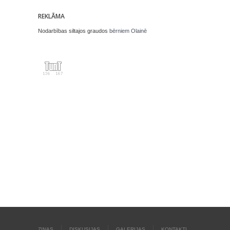
REKLĀMA
Nodarbības siltajos graudos
bērniem Olainē
ZIŅAS
DISKUSIJAS
GALERIJAS
KONTAKTI