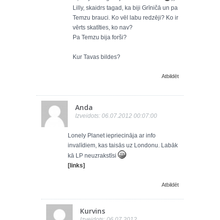
Lilly, skaidrs tagad, ka biji Grīničā un pa
Temzu brauci. Ko vēl labu redzēji? Ko ir
vērts skatīties, ko nav?
Pa Temzu bija forši?
Kur Tavas bildes?
Atbildēt
Anda
Izveidots: 06.07.2012 00:07:00
Lonely Planet iepriecināja ar info
invalīdiem, kas taisās uz Londonu. Labāk
kā LP neuzrakstīsi
[links]
Atbildēt
Kurvins
Izveidots: 06.07.2012