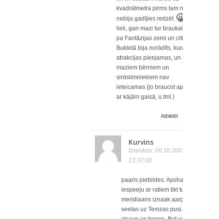
kvadrātmetra pirms tam nekur
nebija gadījies redzēt.
Gan
lieli, gan mazi tur braukalēja
pa Fantāzijas zemi un citur.
Bukletā bija norādīts, kuras
atrakcijas pieejamas, un kuras
maziem bērniem un
sirdslimniekiem nav
ieteicamas (jo braucot apgriež
ar kājām gaisā, u.tml.)
Atbildēt
Kurvins
Izveidots: 06.10.2007
13:37:00
paaris piebildes: Apshaubu
iespeeju ar ratiem tikt tur kur
meridiaans iznaak aarpus
seetas uz Temzas pusi. Tur