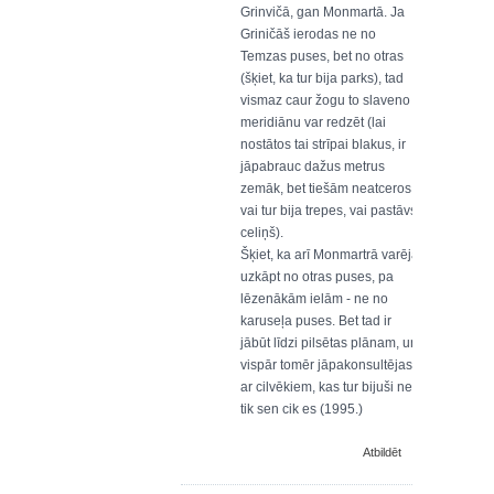
Grinvičā, gan Monmartā. Ja
Griničāš ierodas ne no
Temzas puses, bet no otras
(šķiet, ka tur bija parks), tad
vismaz caur žogu to slaveno
meridiānu var redzēt (lai
nostātos tai strīpai blakus, ir
jāpabrauc dažus metrus
zemāk, bet tiešām neatceros,
vai tur bija trepes, vai pastāvs
celiņš).
Šķiet, ka arī Monmartrā varēja
uzkāpt no otras puses, pa
lēzenākām ielām - ne no
karuseļa puses. Bet tad ir
jābūt līdzi pilsētas plānam, un
vispār tomēr jāpakonsultējas
ar cilvēkiem, kas tur bijuši ne
tik sen cik es (1995.)
Atbildēt