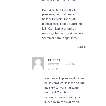
airBaltic lapas, piemēram)
Par Parīzi: to, ka tā ir grūti
pieejama, man deklarēja 3
nesaistīti cilvēki. Tāpēc arī
pabaidījos uz turieni braukt. Bet,
ja ir kāds, kurš piestumj un
uzstumj, - tad taču ir OK, vai ne?
Vai tomēr pārāk apgrūtinoši?
Atbildēt
Kurvins
Izveidots: 03.10.2007
22:30:00
Pariizee ar to pieejamiibu ir taa
ne sevishki, bet ja ir kas paliidz
tad tikt visur var un diezgan
normaali. Tikai besii
nepaardomaatie risinaajumi
kuru deel reizeem ar ratiem