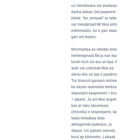
uz meridiaana var pastaaveet
darba laikaa, bet jaapeerk
bilete. "tur zemaak" ar ratiem
var meeginaat tikt tikai pilniigs
extremaalis. tur ir gan staavs,
gan arii trepes.
Monmartaa es ieteiktu tomeer
nemeeginaat tikt ja nav kaads
kursh toch zin kur un kaa. Ar
auto var uzbraukt tikai pa
vienu ielu un taa ir jaaatrod.
Tur braucot garaam redzeeju
ka dazas saanielas beidzas ar
staavaam kaapneem + brugis
+ staavs. Ja arii tiksi augshaa,
kas ar labu stuumeeju
(Arnoldu) ir iespeejams, tad
lejaa lielaakaa dala
atmuguriski jaabrauc, jo
staavs. Un gabals vareetu
buut ap kilometru. Labaak