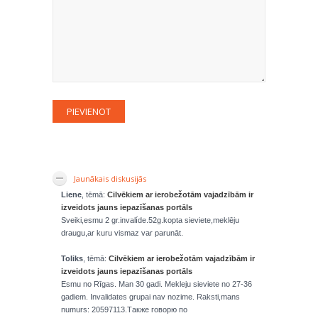
Jaunākais diskusijās
Liene
, tēmā:
Cilvēkiem ar ierobežotām vajadzībām ir
izveidots jauns iepazīšanas portāls
Sveiki,esmu 2 gr.invalíde.52g.kopta sieviete,meklēju
draugu,ar kuru vismaz var parunāt.
Toliks
, tēmā:
Cilvēkiem ar ierobežotām vajadzībām ir
izveidots jauns iepazīšanas portāls
Esmu no Rīgas. Man 30 gadi. Mekleju sieviete no 27-36
gadiem. Invalidates grupai nav nozime. Raksti,mans
numurs: 20597113.Также говорю по