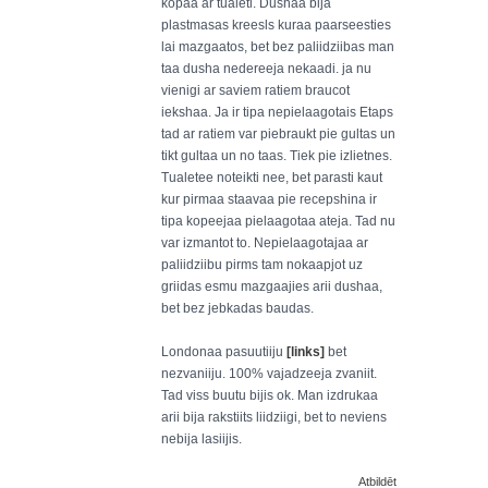
kopaa ar tualeti. Dushaa bija
plastmasas kreesls kuraa paarseesties
lai mazgaatos, bet bez paliidziibas man
taa dusha nedereeja nekaadi. ja nu
vienigi ar saviem ratiem braucot
iekshaa. Ja ir tipa nepielaagotais Etaps
tad ar ratiem var piebraukt pie gultas un
tikt gultaa un no taas. Tiek pie izlietnes.
Tualetee noteikti nee, bet parasti kaut
kur pirmaa staavaa pie recepshina ir
tipa kopeejaa pielaagotaa ateja. Tad nu
var izmantot to. Nepielaagotajaa ar
paliidziibu pirms tam nokaapjot uz
griidas esmu mazgaajies arii dushaa,
bet bez jebkadas baudas.
Londonaa pasuutiiju
[links]
bet
nezvaniiju. 100% vajadzeeja zvaniit.
Tad viss buutu bijis ok. Man izdrukaa
arii bija rakstiits liidziigi, bet to neviens
nebija lasiijis.
Atbildēt