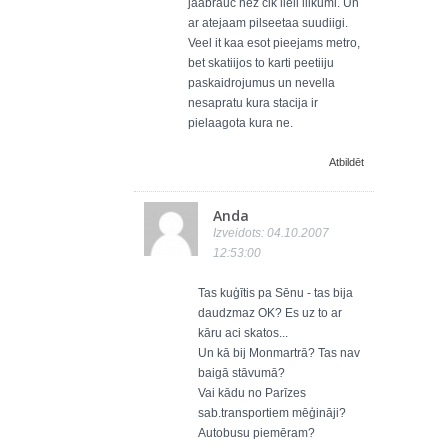
jaabrauc nez cik lieli liikumi. Un
ar atejaam pilseetaa suudiigi.
Veel it kaa esot pieejams metro,
bet skatiijos to karti peetiiju
paskaidrojumus un nevella
nesapratu kura stacija ir
pielaagota kura ne.
Atbildēt
Anda
Izveidots: 04.10.2007
12:53:00
Tas kuģītis pa Sēnu - tas bija
daudzmaz OK? Es uz to ar
kāru aci skatos...
Un kā bij Monmartrā? Tas nav
baigā stāvumā?
Vai kādu no Parīzes
sab.transportiem mēģināji?
Autobusu piemēram?