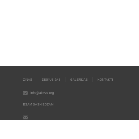
ZIŅAS
DISKUSIJAS
GALERIJAS
KONTAKTI
info@aktivs.org
ESAM SASNIEDZAMI
Aktīvs.org © 2004 - 2026
Autortiesības