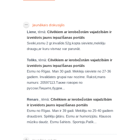
Jaunākais diskusijās
Liene
, tēmā:
Cilvēkiem ar ierobežotām vajadzībām ir
izveidots jauns iepazīšanas portāls
Sveiki,esmu 2 gr.invalíde.52g.kopta sieviete,meklēju
draugu,ar kuru vismaz var parunāt.
Toliks
, tēmā:
Cilvēkiem ar ierobežotām vajadzībām ir
izveidots jauns iepazīšanas portāls
Esmu no Rīgas. Man 30 gadi. Mekleju sieviete no 27-36
gadiem. Invalidates grupai nav nozime. Raksti,mans
numurs: 20597113.Также говорю по
русски.Пишите,будем...
Renars
, tēmā:
Cilvēkiem ar ierobežotām vajadzībām
ir izveidots jauns iepazīšanas portāls
Esmu no Rīgas. Man ir 39 gadi. Meklēju no 25-40 gadiem
draudzeni. Spēlēju ģitāru. Esmu ar humorizjūtu. Klausos
mūziku daudz. Esmu šahists. Sportoju.Patīk...