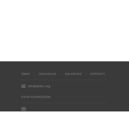
ZIŅAS
DISKUSIJAS
GALERIJAS
KONTAKTI
info@aktivs.org
ESAM SASNIEDZAMI
Aktīvs.org © 2004 - 2026
Autortiesības