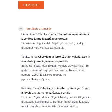
Jaunākais diskusijās
Liene
, tēmā:
Cilvēkiem ar ierobežotām vajadzībām ir
izveidots jauns iepazīšanas portāls
Sveiki,esmu 2 gr.invalíde.52g.kopta sieviete,meklēju
draugu,ar kuru vismaz var parunāt.
Toliks
, tēmā:
Cilvēkiem ar ierobežotām vajadzībām ir
izveidots jauns iepazīšanas portāls
Esmu no Rīgas. Man 30 gadi. Mekleju sieviete no 27-36
gadiem. Invalidates grupai nav nozime. Raksti,mans
numurs: 20597113.Также говорю по
русски.Пишите,будем...
Renars
, tēmā:
Cilvēkiem ar ierobežotām vajadzībām
ir izveidots jauns iepazīšanas portāls
Esmu no Rīgas. Man ir 39 gadi. Meklēju no 25-40 gadiem
draudzeni. Spēlēju ģitāru. Esmu ar humorizjūtu. Klausos
mūziku daudz. Esmu šahists. Sportoju.Patīk...