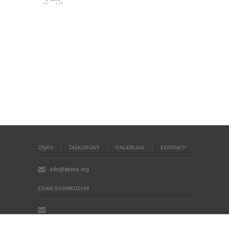
ZIŅAS
DISKUSIJAS
GALERIJAS
KONTAKTI
info@aktivs.org
ESAM SASNIEDZAMI