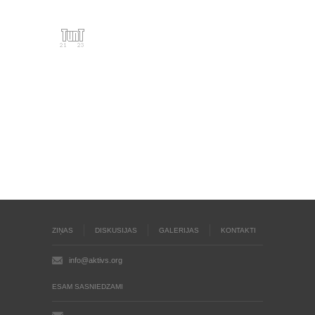
ZIŅAS
DISKUSIJAS
GALERIJAS
KONTAKTI
info@aktivs.org
ESAM SASNIEDZAMI