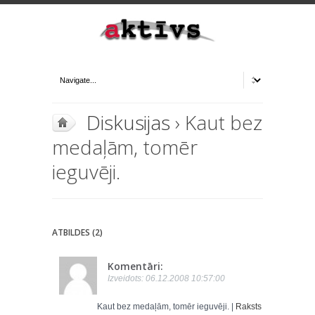
Diskusijas
› Kaut bez
medaļām, tomēr
ieguvēji.
ATBILDES (2)
Komentāri:
Izveidots: 06.12.2008 10:57:00
Kaut bez medaļām, tomēr ieguvēji. |
Raksts