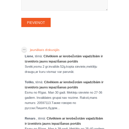
Jaunākais diskusijās
Liene
, tēmā:
Cilvēkiem ar ierobežotām vajadzībām ir
izveidots jauns iepazīšanas portāls
Sveiki,esmu 2 gr.invalíde.52g.kopta sieviete,meklēju
draugu,ar kuru vismaz var parunāt.
Toliks
, tēmā:
Cilvēkiem ar ierobežotām vajadzībām ir
izveidots jauns iepazīšanas portāls
Esmu no Rīgas. Man 30 gadi. Mekleju sieviete no 27-36
gadiem. Invalidates grupai nav nozime. Raksti,mans
numurs: 20597113.Также говорю по
русски.Пишите,будем...
Renars
, tēmā:
Cilvēkiem ar ierobežotām vajadzībām
ir izveidots jauns iepazīšanas portāls
Esmu no Rīgas. Man ir 39 gadi. Meklēju no 25-40 gadiem