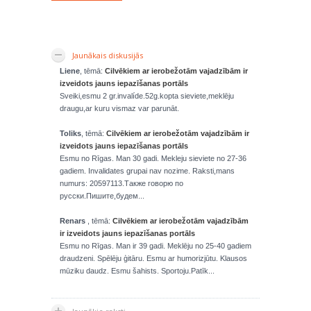
Jaunākais diskusijās
Liene
, tēmā:
Cilvēkiem ar ierobežotām vajadzībām ir
izveidots jauns iepazīšanas portāls
Sveiki,esmu 2 gr.invalíde.52g.kopta sieviete,meklēju
draugu,ar kuru vismaz var parunāt.
Toliks
, tēmā:
Cilvēkiem ar ierobežotām vajadzībām ir
izveidots jauns iepazīšanas portāls
Esmu no Rīgas. Man 30 gadi. Mekleju sieviete no 27-36
gadiem. Invalidates grupai nav nozime. Raksti,mans
numurs: 20597113.Также говорю по
русски.Пишите,будем...
Renars
, tēmā:
Cilvēkiem ar ierobežotām vajadzībām
ir izveidots jauns iepazīšanas portāls
Esmu no Rīgas. Man ir 39 gadi. Meklēju no 25-40 gadiem
draudzeni. Spēlēju ģitāru. Esmu ar humorizjūtu. Klausos
mūziku daudz. Esmu šahists. Sportoju.Patīk...