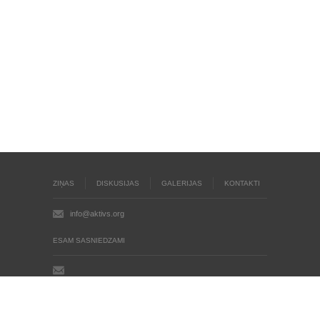
ZIŅAS
DISKUSIJAS
GALERIJAS
KONTAKTI
info@aktivs.org
ESAM SASNIEDZAMI
Aktīvs.org © 2004 - 2026
Autortiesības