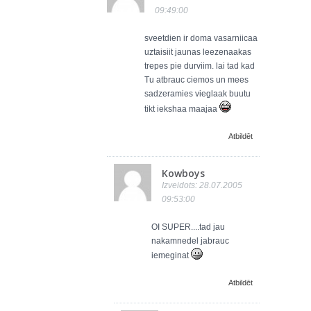
09:49:00
sveetdien ir doma vasarniicaa
uztaisiit jaunas leezenaakas
trepes pie durviim. lai tad kad
Tu atbrauc ciemos un mees
sadzeramies vieglaak buutu
tikt iekshaa maajaa
Atbildēt
Kowboys
Izveidots: 28.07.2005
09:53:00
OI SUPER....tad jau
nakamnedel jabrauc
iemeginat
Atbildēt