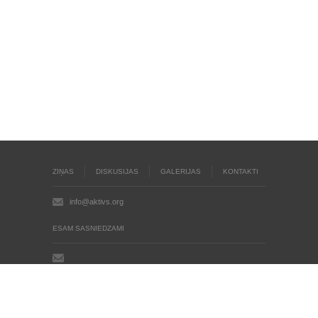
ZIŅAS
DISKUSIJAS
GALERIJAS
KONTAKTI
info@aktivs.org
ESAM SASNIEDZAMI
Aktīvs.org © 2004 - 2026
Autortiesības