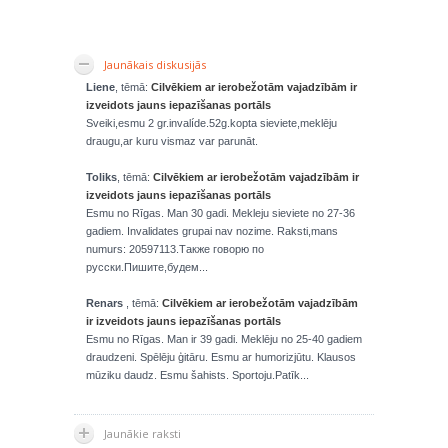
Jaunākais diskusijās
Liene
, tēmā:
Cilvēkiem ar ierobežotām vajadzībām ir
izveidots jauns iepazīšanas portāls
Sveiki,esmu 2 gr.invalíde.52g.kopta sieviete,meklēju
draugu,ar kuru vismaz var parunāt.
Toliks
, tēmā:
Cilvēkiem ar ierobežotām vajadzībām ir
izveidots jauns iepazīšanas portāls
Esmu no Rīgas. Man 30 gadi. Mekleju sieviete no 27-36
gadiem. Invalidates grupai nav nozime. Raksti,mans
numurs: 20597113.Также говорю по
русски.Пишите,будем...
Renars
, tēmā:
Cilvēkiem ar ierobežotām vajadzībām
ir izveidots jauns iepazīšanas portāls
Esmu no Rīgas. Man ir 39 gadi. Meklēju no 25-40 gadiem
draudzeni. Spēlēju ģitāru. Esmu ar humorizjūtu. Klausos
mūziku daudz. Esmu šahists. Sportoju.Patīk...
Jaunākie raksti