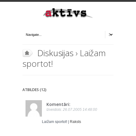
Diskusijas
› Laižam
sportot!
ATBILDES (12)
Komentāri:
Izveidots: 26.07.2005 14:48:00
Laižam sportot! |
Raksts