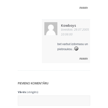
Atbildēt
Kowboys
Izveidots: 28.07.2005
10:06:00
bet varbut izdomasu un
piebrauksu...
Atbildēt
PIEVIENO KOMENTĀRU
Vārds
(obligāts)