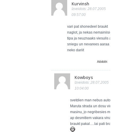
Kurvinsh
Izveidots: 28.07.2005
09:57:00
vari pat shonedeel braukt
naglot, ja nekas nemainiisies.
tipa ja neuznaaks viesulis ar
sniegu un nevarees aaraa
neko dariit
Atbildēt
Kowboys
Izveidots: 28.07.2005
10:04:00
svetdien man nebus auto, jo
Maruta strada un dosu vinai
masinu, jo negribesies man
ap desmitiem vakara vinai
braukt pakal.....lai pati brauc...