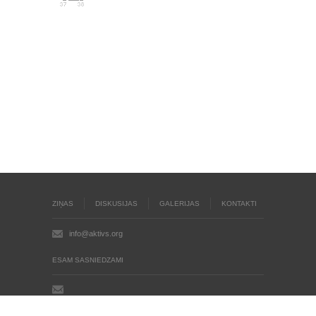
ZIŅAS
DISKUSIJAS
GALERIJAS
KONTAKTI
info@aktivs.org
ESAM SASNIEDZAMI