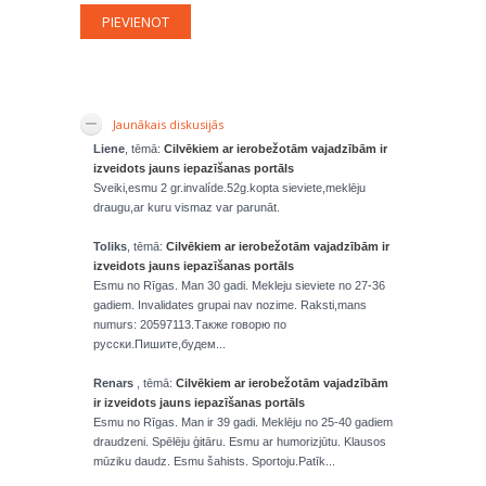
Jaunākais diskusijās
Liene
, tēmā:
Cilvēkiem ar ierobežotām vajadzībām ir
izveidots jauns iepazīšanas portāls
Sveiki,esmu 2 gr.invalíde.52g.kopta sieviete,meklēju
draugu,ar kuru vismaz var parunāt.
Toliks
, tēmā:
Cilvēkiem ar ierobežotām vajadzībām ir
izveidots jauns iepazīšanas portāls
Esmu no Rīgas. Man 30 gadi. Mekleju sieviete no 27-36
gadiem. Invalidates grupai nav nozime. Raksti,mans
numurs: 20597113.Также говорю по
русски.Пишите,будем...
Renars
, tēmā:
Cilvēkiem ar ierobežotām vajadzībām
ir izveidots jauns iepazīšanas portāls
Esmu no Rīgas. Man ir 39 gadi. Meklēju no 25-40 gadiem
draudzeni. Spēlēju ģitāru. Esmu ar humorizjūtu. Klausos
mūziku daudz. Esmu šahists. Sportoju.Patīk...