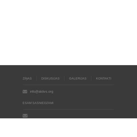
ZIŅAS
DISKUSIJAS
GALERIJAS
KONTAKTI
info@aktivs.org
ESAM SASNIEDZAMI
Aktīvs.org © 2004 - 2026
Autortiesības