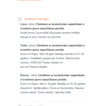
Jaunākais diskusijās
Liene
, tēmā:
Cilvēkiem ar ierobežotām vajadzībām ir
izveidots jauns iepazīšanas portāls
Sveiki,esmu 2 gr.invalíde.52g.kopta sieviete,meklēju
draugu,ar kuru vismaz var parunāt.
Toliks
, tēmā:
Cilvēkiem ar ierobežotām vajadzībām ir
izveidots jauns iepazīšanas portāls
Esmu no Rīgas. Man 30 gadi. Mekleju sieviete no 27-36
gadiem. Invalidates grupai nav nozime. Raksti,mans
numurs: 20597113.Также говорю по
русски.Пишите,будем...
Renars
, tēmā:
Cilvēkiem ar ierobežotām vajadzībām
ir izveidots jauns iepazīšanas portāls
Esmu no Rīgas. Man ir 39 gadi. Meklēju no 25-40 gadiem
draudzeni. Spēlēju ģitāru. Esmu ar humorizjūtu. Klausos
mūziku daudz. Esmu šahists. Sportoju.Patīk...