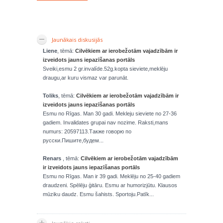
Jaunākais diskusijās
Liene
, tēmā:
Cilvēkiem ar ierobežotām vajadzībām ir
izveidots jauns iepazīšanas portāls
Sveiki,esmu 2 gr.invalíde.52g.kopta sieviete,meklēju
draugu,ar kuru vismaz var parunāt.
Toliks
, tēmā:
Cilvēkiem ar ierobežotām vajadzībām ir
izveidots jauns iepazīšanas portāls
Esmu no Rīgas. Man 30 gadi. Mekleju sieviete no 27-36
gadiem. Invalidates grupai nav nozime. Raksti,mans
numurs: 20597113.Также говорю по
русски.Пишите,будем...
Renars
, tēmā:
Cilvēkiem ar ierobežotām vajadzībām
ir izveidots jauns iepazīšanas portāls
Esmu no Rīgas. Man ir 39 gadi. Meklēju no 25-40 gadiem
draudzeni. Spēlēju ģitāru. Esmu ar humorizjūtu. Klausos
mūziku daudz. Esmu šahists. Sportoju.Patīk...