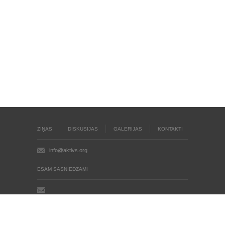
ZIŅAS
DISKUSIJAS
GALERIJAS
KONTAKTI
info@aktivs.org
ESAM SASNIEDZAMI
Aktīvs.org © 2004 - 2026
Autortiesības