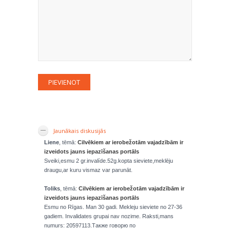
Jaunākais diskusijās
Liene
, tēmā:
Cilvēkiem ar ierobežotām vajadzībām ir
izveidots jauns iepazīšanas portāls
Sveiki,esmu 2 gr.invalíde.52g.kopta sieviete,meklēju
draugu,ar kuru vismaz var parunāt.
Toliks
, tēmā:
Cilvēkiem ar ierobežotām vajadzībām ir
izveidots jauns iepazīšanas portāls
Esmu no Rīgas. Man 30 gadi. Mekleju sieviete no 27-36
gadiem. Invalidates grupai nav nozime. Raksti,mans
numurs: 20597113.Также говорю по