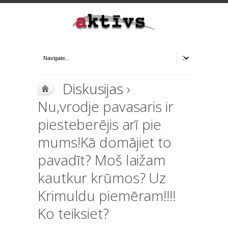
Diskusijas
›
Nu,vrodje pavasaris ir
piesteberējis arī pie
mums!Kā domājiet to
pavadīt? Moš laižam
kautkur krūmos? Uz
Krimuldu piemēram!!!!
Ko teiksiet?