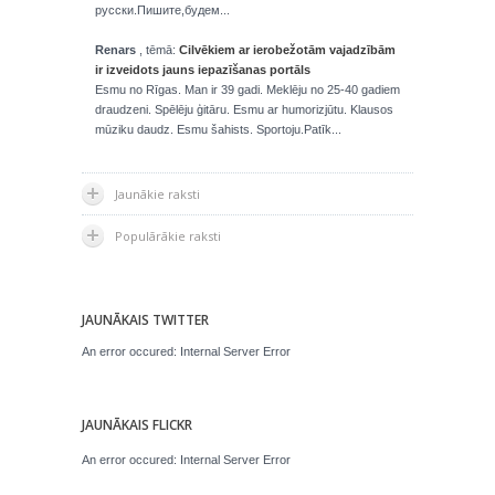
русски.Пишите,будем...
Renars
, tēmā:
Cilvēkiem ar ierobežotām vajadzībām
ir izveidots jauns iepazīšanas portāls
Esmu no Rīgas. Man ir 39 gadi. Meklēju no 25-40 gadiem
draudzeni. Spēlēju ģitāru. Esmu ar humorizjūtu. Klausos
mūziku daudz. Esmu šahists. Sportoju.Patīk...
Jaunākie raksti
Populārākie raksti
JAUNĀKAIS TWITTER
An error occured: Internal Server Error
JAUNĀKAIS FLICKR
An error occured: Internal Server Error