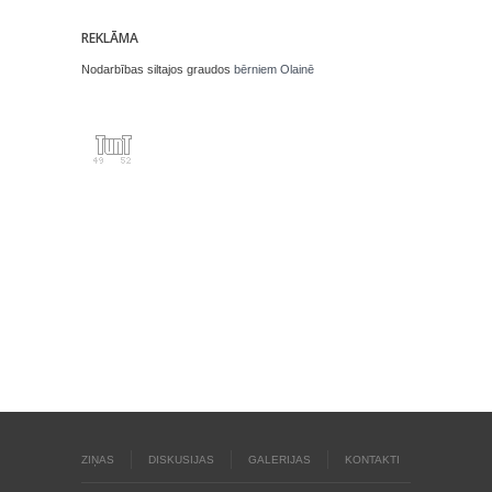
REKLĀMA
Nodarbības siltajos graudos
bērniem Olainē
ZIŅAS
DISKUSIJAS
GALERIJAS
KONTAKTI