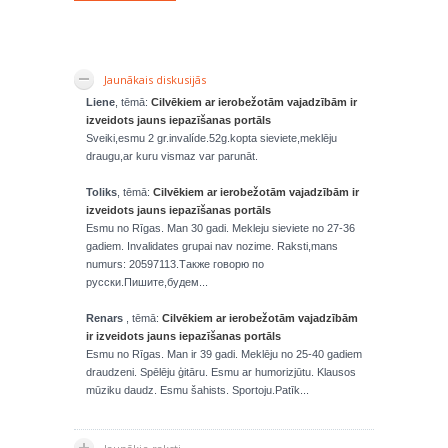
Jaunākais diskusijās
Liene
, tēmā:
Cilvēkiem ar ierobežotām vajadzībām ir
izveidots jauns iepazīšanas portāls
Sveiki,esmu 2 gr.invalíde.52g.kopta sieviete,meklēju
draugu,ar kuru vismaz var parunāt.
Toliks
, tēmā:
Cilvēkiem ar ierobežotām vajadzībām ir
izveidots jauns iepazīšanas portāls
Esmu no Rīgas. Man 30 gadi. Mekleju sieviete no 27-36
gadiem. Invalidates grupai nav nozime. Raksti,mans
numurs: 20597113.Также говорю по
русски.Пишите,будем...
Renars
, tēmā:
Cilvēkiem ar ierobežotām vajadzībām
ir izveidots jauns iepazīšanas portāls
Esmu no Rīgas. Man ir 39 gadi. Meklēju no 25-40 gadiem
draudzeni. Spēlēju ģitāru. Esmu ar humorizjūtu. Klausos
mūziku daudz. Esmu šahists. Sportoju.Patīk...