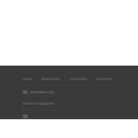
ZIŅAS
DISKUSIJAS
GALERIJAS
KONTAKTI
info@aktivs.org
ESAM SASNIEDZAMI
Aktīvs.org © 2004 - 2026
Autortiesības