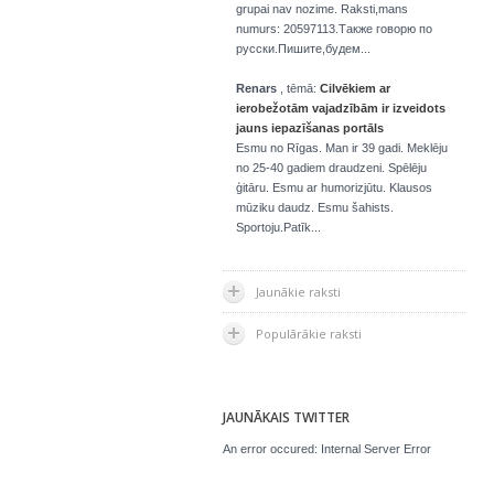
grupai nav nozime. Raksti,mans
numurs: 20597113.Также говорю по
русски.Пишите,будем...
Renars
, tēmā:
Cilvēkiem ar
ierobežotām vajadzībām ir izveidots
jauns iepazīšanas portāls
Esmu no Rīgas. Man ir 39 gadi. Meklēju
no 25-40 gadiem draudzeni. Spēlēju
ģitāru. Esmu ar humorizjūtu. Klausos
mūziku daudz. Esmu šahists.
Sportoju.Patīk...
Jaunākie raksti
Populārākie raksti
JAUNĀKAIS TWITTER
An error occured: Internal Server Error