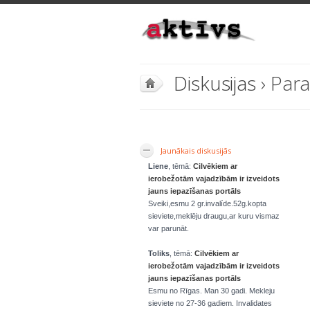
Diskusijas
› Par
Jaunākais diskusijās
Liene
, tēmā:
Cilvēkiem ar
ierobežotām vajadzībām ir izveidots
jauns iepazīšanas portāls
Sveiki,esmu 2 gr.invalíde.52g.kopta
sieviete,meklēju draugu,ar kuru vismaz
var parunāt.
Toliks
, tēmā:
Cilvēkiem ar
ierobežotām vajadzībām ir izveidots
jauns iepazīšanas portāls
Esmu no Rīgas. Man 30 gadi. Mekleju
sieviete no 27-36 gadiem. Invalidates