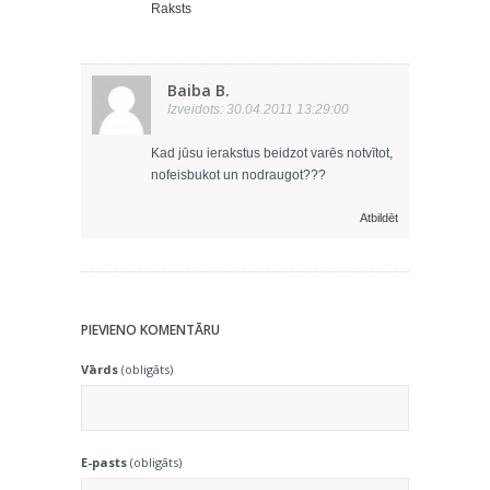
Raksts
Baiba B.
Izveidots: 30.04.2011 13:29:00
Kad jūsu ierakstus beidzot varēs notvītot,
nofeisbukot un nodraugot???
Atbildēt
PIEVIENO KOMENTĀRU
Vārds
(obligāts)
E-pasts
(obligāts)