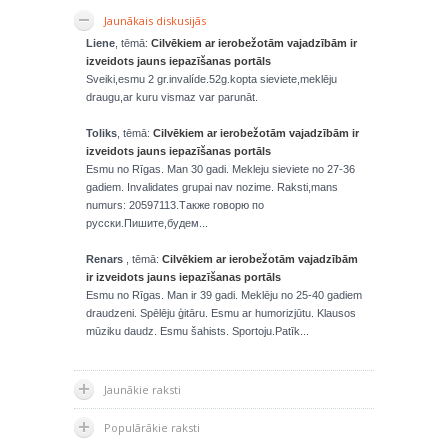
Jaunākais diskusijās
Liene
, tēmā:
Cilvēkiem ar ierobežotām vajadzībām ir
izveidots jauns iepazīšanas portāls
Sveiki,esmu 2 gr.invalíde.52g.kopta sieviete,meklēju
draugu,ar kuru vismaz var parunāt.
Toliks
, tēmā:
Cilvēkiem ar ierobežotām vajadzībām ir
izveidots jauns iepazīšanas portāls
Esmu no Rīgas. Man 30 gadi. Mekleju sieviete no 27-36
gadiem. Invalidates grupai nav nozime. Raksti,mans
numurs: 20597113.Также говорю по
русски.Пишите,будем...
Renars
, tēmā:
Cilvēkiem ar ierobežotām vajadzībām
ir izveidots jauns iepazīšanas portāls
Esmu no Rīgas. Man ir 39 gadi. Meklēju no 25-40 gadiem
draudzeni. Spēlēju ģitāru. Esmu ar humorizjūtu. Klausos
mūziku daudz. Esmu šahists. Sportoju.Patīk...
Jaunākie raksti
Populārākie raksti