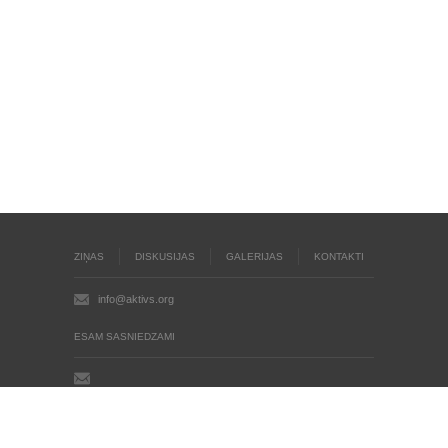
ZIŅAS
DISKUSIJAS
GALERIJAS
KONTAKTI
info@aktivs.org
ESAM SASNIEDZAMI
Aktīvs.org © 2004 - 2026
Autortiesības