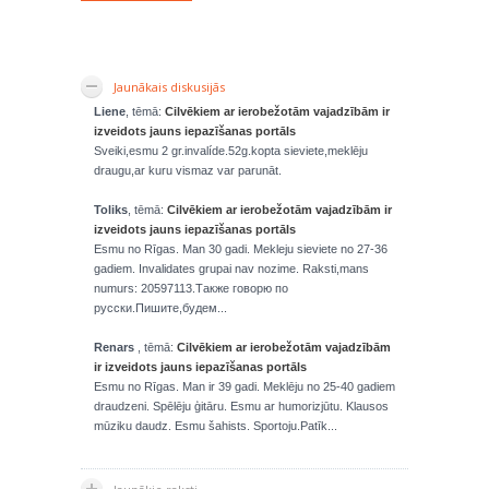
Jaunākais diskusijās
Liene
, tēmā:
Cilvēkiem ar ierobežotām vajadzībām ir
izveidots jauns iepazīšanas portāls
Sveiki,esmu 2 gr.invalíde.52g.kopta sieviete,meklēju
draugu,ar kuru vismaz var parunāt.
Toliks
, tēmā:
Cilvēkiem ar ierobežotām vajadzībām ir
izveidots jauns iepazīšanas portāls
Esmu no Rīgas. Man 30 gadi. Mekleju sieviete no 27-36
gadiem. Invalidates grupai nav nozime. Raksti,mans
numurs: 20597113.Также говорю по
русски.Пишите,будем...
Renars
, tēmā:
Cilvēkiem ar ierobežotām vajadzībām
ir izveidots jauns iepazīšanas portāls
Esmu no Rīgas. Man ir 39 gadi. Meklēju no 25-40 gadiem
draudzeni. Spēlēju ģitāru. Esmu ar humorizjūtu. Klausos
mūziku daudz. Esmu šahists. Sportoju.Patīk...